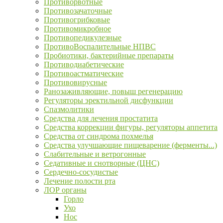
Противорвотные
Противозачаточные
Противогрибковые
Противомикробное
Противопедикулезные
ПротивоВоспалительные НПВС
Пробиотики, бактерийные препараты
Противодиабетические
Противоастматические
Противовирусные
Ранозаживляющие, повыш регенерацию
Регуляторы эректильной дисфункции
Спазмолитики
Средства для лечения простатита
Средства коррекции фигуры, регуляторы аппетита
Средства от синдрома похмелья
Средства улучшающие пищеварение (ферменты...)
Слабительные и ветрогонные
Седативные и снотворные (ЦНС)
Сердечно-сосудистые
Лечение полости рта
ЛОР органы
Горло
Ухо
Нос