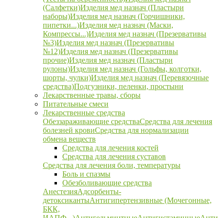
(Салфетки)
Изделия мед назнач (Пластыри
наборы)
Изделия мед назнач (Горчишники,
пипетки...)
Изделия мед назнач (Маски,
Компрессы...)
Изделия мед назнач (Презервативы
№3)
Изделия мед назнач (Презервативы
№12)
Изделия мед назнач (Презервативы
прочие)
Изделия мед назнач (Пластыри
рулоны)
Изделия мед назнач (Гольфы, колготки,
шорты, чулки)
Изделия мед назнач (Перевязочные
средства)
Подгузники, пеленки, простыни
Лекарственные травы, сборы
Питательные смеси
Лекарственные средства
Обеззараживающие средства
Средства для лечения
болезней крови
Средства для нормализации
обмена веществ
Средства для лечения костей
Средства для лечения суставов
Средства для лечения боли, температуры
Боль и спазмы
Обезболивающие средства
Анестезия
Адсорбенты-
детоксиканты
Антигипертензивные (Мочегонные,
БКК,
ИАПФ...)
Антигельминтные
Антигистаминные
Анти