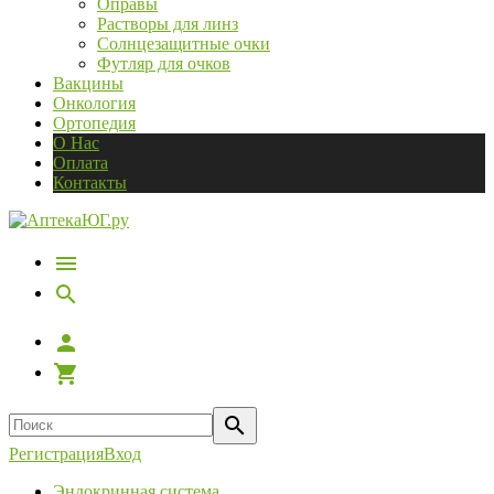
Оправы
Растворы для линз
Солнцезащитные очки
Футляр для очков
Вакцины
Онкология
Ортопедия
О Нас
Оплата
Контакты
Регистрация
Вход
Эндокринная система