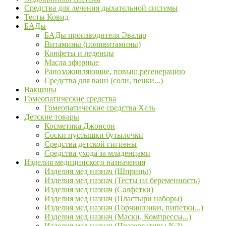
Средства для лечения дыхательной системы
Тесты Ковид
БАДы
БАДы производителя Эвалар
Витамины (поливитамины)
Конфеты и леденцы
Масла эфирные
Ранозаживляющие, повыш регенерацию
Средства для ванн (соли, пенки...)
Вакцины
Гомеопатические средства
Гомеопатические средства Хель
Детские товары
Косметика Джонсон
Соски пустышки бутылочки
Средства детской гигиены
Средства ухода за младенцами
Изделия медицинского назначения
Изделия мед назнач (Шприцы)
Изделия мед назнач (Тесты на беременность)
Изделия мед назнач (Салфетки)
Изделия мед назнач (Пластыри наборы)
Изделия мед назнач (Горчишники, пипетки...)
Изделия мед назнач (Маски, Компрессы...)
Изделия мед назнач (Презервативы №3)