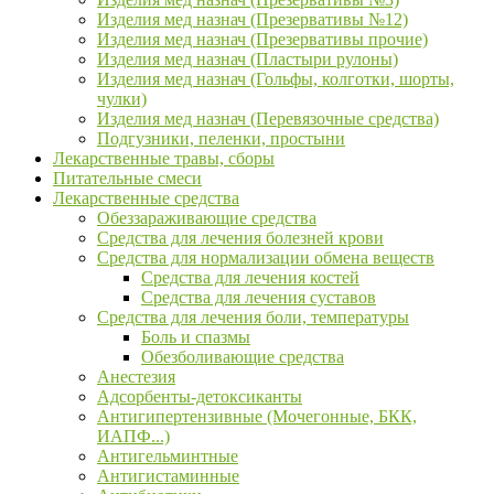
Изделия мед назнач (Презервативы №12)
Изделия мед назнач (Презервативы прочие)
Изделия мед назнач (Пластыри рулоны)
Изделия мед назнач (Гольфы, колготки, шорты,
чулки)
Изделия мед назнач (Перевязочные средства)
Подгузники, пеленки, простыни
Лекарственные травы, сборы
Питательные смеси
Лекарственные средства
Обеззараживающие средства
Средства для лечения болезней крови
Средства для нормализации обмена веществ
Средства для лечения костей
Средства для лечения суставов
Средства для лечения боли, температуры
Боль и спазмы
Обезболивающие средства
Анестезия
Адсорбенты-детоксиканты
Антигипертензивные (Мочегонные, БКК,
ИАПФ...)
Антигельминтные
Антигистаминные