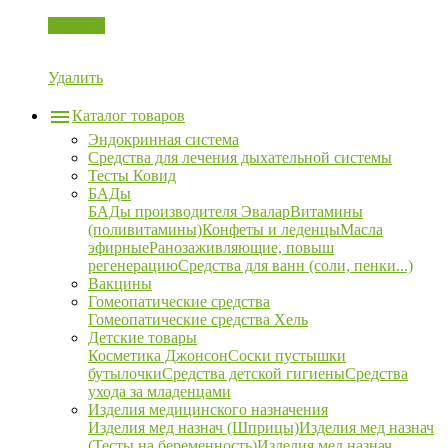
Корзина
Удалить
Каталог товаров
Эндокринная система
Средства для лечения дыхательной системы
Тесты Ковид
БАДы
БАДы производителя Эвалар
Витамины
(поливитамины)
Конфеты и леденцы
Масла
эфирные
Ранозаживляющие, повыш
регенерацию
Средства для ванн (соли, пенки...)
Вакцины
Гомеопатические средства
Гомеопатические средства Хель
Детские товары
Косметика Джонсон
Соски пустышки
бутылочки
Средства детской гигиены
Средства
ухода за младенцами
Изделия медицинского назначения
Изделия мед назнач (Шприцы)
Изделия мед назнач
(Тесты на беременность)
Изделия мед назнач