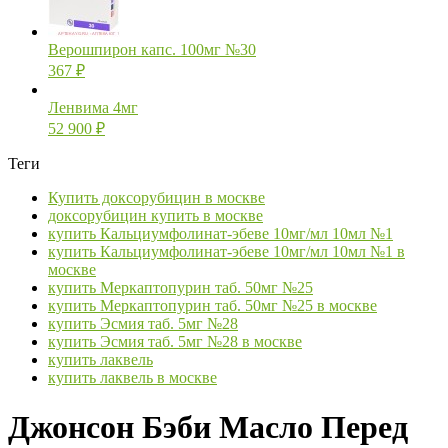
Верошпирон капс. 100мг №30
367
₽
Ленвима 4мг
52 900
₽
Теги
Купить доксорубицин в москве
доксорубицин купить в москве
купить Кальциумфолинат-эбеве 10мг/мл 10мл №1
купить Кальциумфолинат-эбеве 10мг/мл 10мл №1 в
москве
купить Меркаптопурин таб. 50мг №25
купить Меркаптопурин таб. 50мг №25 в москве
купить Эсмия таб. 5мг №28
купить Эсмия таб. 5мг №28 в москве
купить лаквель
купить лаквель в москве
Джонсон Бэби Масло Перед