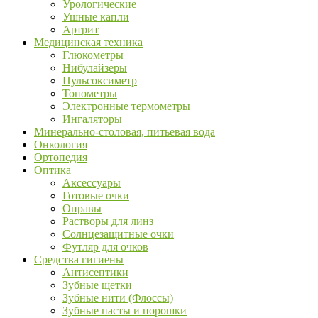
Урологические
Ушные капли
Артрит
Медицинская техника
Глюкометры
Нибулайзеры
Пульсоксиметр
Тонометры
Электронные термометры
Ингаляторы
Минерально-столовая, питьевая вода
Онкология
Ортопедия
Оптика
Аксессуары
Готовые очки
Оправы
Растворы для линз
Солнцезащитные очки
Футляр для очков
Средства гигиены
Антисептики
Зубные щетки
Зубные нити (Флоссы)
Зубные пасты и порошки