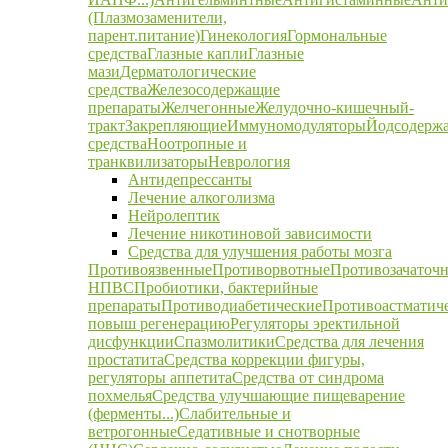
(Плазмозаменители,
парент.питание)
Гинекология
Гормональные
средства
Глазные капли
Глазные
мази
Дерматологические
средства
Железосодержащие
препараты
Желчегонные
Желудочно-кишечный-
тракт
Закрепляющие
Иммуномодуляторы
Йодсодерж
средства
Ноотропные и
транквилизаторы
Неврология
Антидепрессанты
Лечение алкоголизма
Нейролептик
Лечение никотиновой зависимости
Средства для улучшения работы мозга
Противоязвенные
Противорвотные
Противозачаточ
НПВС
Пробиотики, бактерийные
препараты
Противодиабетические
Противоастматич
повыш регенерацию
Регуляторы эректильной
дисфункции
Спазмолитики
Средства для лечения
простатита
Средства коррекции фигуры,
регуляторы аппетита
Средства от синдрома
похмелья
Средства улучшающие пищеварение
(ферменты...)
Слабительные и
ветрогонные
Седативные и снотворные