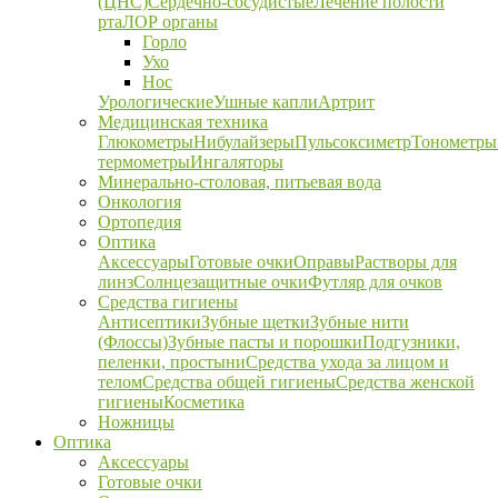
(ЦНС)
Сердечно-сосудистые
Лечение полости
рта
ЛОР органы
Горло
Ухо
Нос
Урологические
Ушные капли
Артрит
Медицинская техника
Глюкометры
Нибулайзеры
Пульсоксиметр
Тонометры
термометры
Ингаляторы
Минерально-столовая, питьевая вода
Онкология
Ортопедия
Оптика
Аксессуары
Готовые очки
Оправы
Растворы для
линз
Солнцезащитные очки
Футляр для очков
Средства гигиены
Антисептики
Зубные щетки
Зубные нити
(Флоссы)
Зубные пасты и порошки
Подгузники,
пеленки, простыни
Средства ухода за лицом и
телом
Средства общей гигиены
Средства женской
гигиены
Косметика
Ножницы
Оптика
Аксессуары
Готовые очки