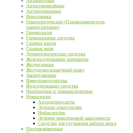
Антибиотики
Антигеморройные
Антипсориазные
Венотоники
Гематологические (Плазмозаменители,
парент.питание)
Гинекология
Гормональные средства
Глазные капли
Глазные мази
Дерматологические средства
Железосодержащие препараты
Желчегонные
Желудочно-кишечный-тракт
Закрепляющие
Иммуномодуляторы
Йодсодержащие средства
Ноотропные и транквилизаторы
Неврология
Антидепрессанты
Лечение алкоголизма
Нейролептик
Лечение никотиновой зависимости
Средства для улучшения работы мозга
Противоязвенные