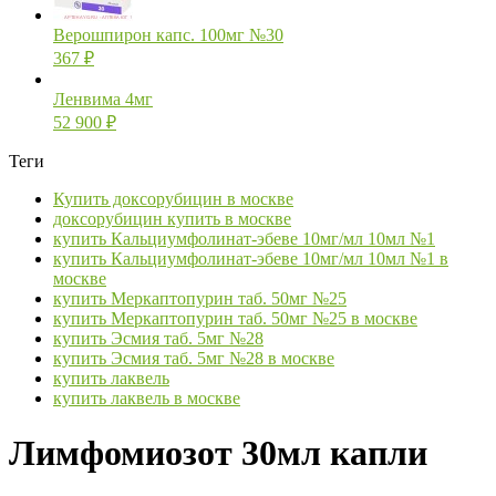
Верошпирон капс. 100мг №30
367
₽
Ленвима 4мг
52 900
₽
Теги
Купить доксорубицин в москве
доксорубицин купить в москве
купить Кальциумфолинат-эбеве 10мг/мл 10мл №1
купить Кальциумфолинат-эбеве 10мг/мл 10мл №1 в
москве
купить Меркаптопурин таб. 50мг №25
купить Меркаптопурин таб. 50мг №25 в москве
купить Эсмия таб. 5мг №28
купить Эсмия таб. 5мг №28 в москве
купить лаквель
купить лаквель в москве
Лимфомиозот 30мл капли