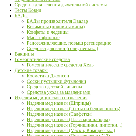
Средства для лечения дыхательной системы
Тесты Ковид
БАДы
БАДы производителя Эвалар
Витамины (поливитамины)
Конфеты и леденцы
Масла эфирные
Ранозаживляющие, повыш регенерацию
Средства для ванн (соли, пенки...)
Вакцины
Гомеопатические средства
Гомеопатические средства Хель
Детские товары
Косметика Джонсон
Соски пустышки бутылочки
Средства детской гигиены
Средства ухода за младенцами
Изделия медицинского назначения
Изделия мед назнач (Шприцы)
Изделия мед назнач (Тесты на беременность)
Изделия мед назнач (Салфетки)
Изделия мед назнач (Пластыри наборы)
Изделия мед назнач (Горчишники, пипетки...)
Изделия мед назнач (Маски, Компрессы...)
Изделия мед назнач (Презервативы №3)