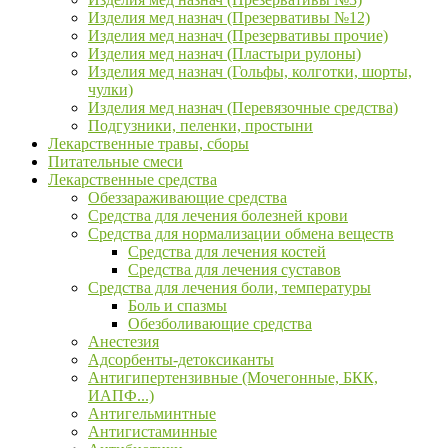
Изделия мед назнач (Презервативы №12)
Изделия мед назнач (Презервативы прочие)
Изделия мед назнач (Пластыри рулоны)
Изделия мед назнач (Гольфы, колготки, шорты,
чулки)
Изделия мед назнач (Перевязочные средства)
Подгузники, пеленки, простыни
Лекарственные травы, сборы
Питательные смеси
Лекарственные средства
Обеззараживающие средства
Средства для лечения болезней крови
Средства для нормализации обмена веществ
Средства для лечения костей
Средства для лечения суставов
Средства для лечения боли, температуры
Боль и спазмы
Обезболивающие средства
Анестезия
Адсорбенты-детоксиканты
Антигипертензивные (Мочегонные, БКК,
ИАПФ...)
Антигельминтные
Антигистаминные