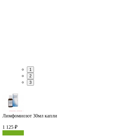
1
2
3
Лимфомиозот 30мл капли
1 125
₽
В корзину