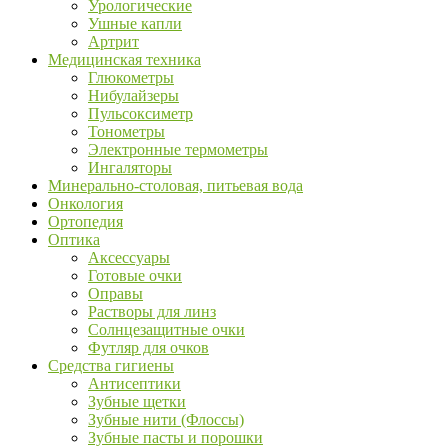
Урологические
Ушные капли
Артрит
Медицинская техника
Глюкометры
Нибулайзеры
Пульсоксиметр
Тонометры
Электронные термометры
Ингаляторы
Минерально-столовая, питьевая вода
Онкология
Ортопедия
Оптика
Аксессуары
Готовые очки
Оправы
Растворы для линз
Солнцезащитные очки
Футляр для очков
Средства гигиены
Антисептики
Зубные щетки
Зубные нити (Флоссы)
Зубные пасты и порошки