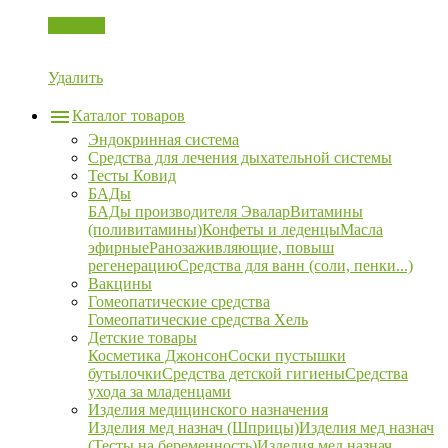
Корзина
Удалить
Каталог товаров
Эндокринная система
Средства для лечения дыхательной системы
Тесты Ковид
БАДы
БАДы производителя Эвалар
Витамины
(поливитамины)
Конфеты и леденцы
Масла
эфирные
Ранозаживляющие, повыш
регенерацию
Средства для ванн (соли, пенки...)
Вакцины
Гомеопатические средства
Гомеопатические средства Хель
Детские товары
Косметика Джонсон
Соски пустышки
бутылочки
Средства детской гигиены
Средства
ухода за младенцами
Изделия медицинского назначения
Изделия мед назнач (Шприцы)
Изделия мед назнач
(Тесты на беременность)
Изделия мед назнач