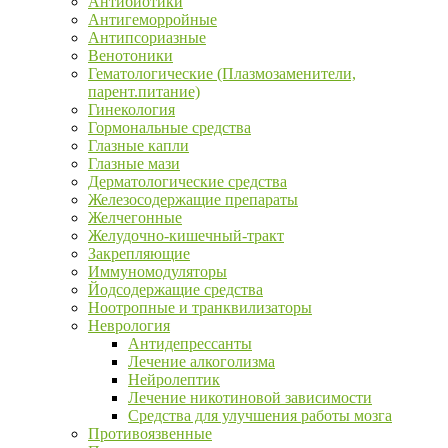
Антибиотики
Антигеморройные
Антипсориазные
Венотоники
Гематологические (Плазмозаменители,
парент.питание)
Гинекология
Гормональные средства
Глазные капли
Глазные мази
Дерматологические средства
Железосодержащие препараты
Желчегонные
Желудочно-кишечный-тракт
Закрепляющие
Иммуномодуляторы
Йодсодержащие средства
Ноотропные и транквилизаторы
Неврология
Антидепрессанты
Лечение алкоголизма
Нейролептик
Лечение никотиновой зависимости
Средства для улучшения работы мозга
Противоязвенные