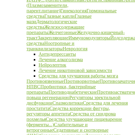
(Плазмозаменители,
парент.питание)
Гинекология
Гормональные
средства
Глазные капли
Глазные
мази
Дерматологические
средства
Железосодержащие
препараты
Желчегонные
Желудочно-кишечный-
тракт
Закрепляющие
Иммуномодуляторы
Йодсодерж
средства
Ноотропные и
транквилизаторы
Неврология
Антидепрессанты
Лечение алкоголизма
Нейролептик
Лечение никотиновой зависимости
Средства для улучшения работы мозга
Противоязвенные
Противорвотные
Противозачаточ
НПВС
Пробиотики, бактерийные
препараты
Противодиабетические
Противоастматич
повыш регенерацию
Регуляторы эректильной
дисфункции
Спазмолитики
Средства для лечения
простатита
Средства коррекции фигуры,
регуляторы аппетита
Средства от синдрома
похмелья
Средства улучшающие пищеварение
(ферменты...)
Слабительные и
ветрогонные
Седативные и снотворные