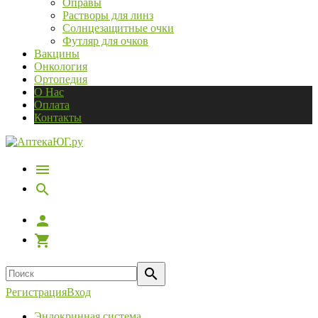
Оправы
Растворы для линз
Солнцезащитные очки
Футляр для очков
Вакцины
Онкология
Ортопедия
О Нас
Оплата
Контакты
Регистрация
Вход
Эндокринная система