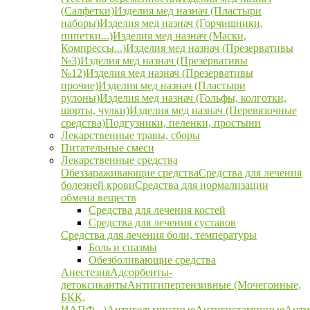
(Салфетки)
Изделия мед назнач (Пластыри
наборы)
Изделия мед назнач (Горчишники,
пипетки...)
Изделия мед назнач (Маски,
Компрессы...)
Изделия мед назнач (Презервативы
№3)
Изделия мед назнач (Презервативы
№12)
Изделия мед назнач (Презервативы
прочие)
Изделия мед назнач (Пластыри
рулоны)
Изделия мед назнач (Гольфы, колготки,
шорты, чулки)
Изделия мед назнач (Перевязочные
средства)
Подгузники, пеленки, простыни
Лекарственные травы, сборы
Питательные смеси
Лекарственные средства
Обеззараживающие средства
Средства для лечения
болезней крови
Средства для нормализации
обмена веществ
Средства для лечения костей
Средства для лечения суставов
Средства для лечения боли, температуры
Боль и спазмы
Обезболивающие средства
Анестезия
Адсорбенты-
детоксиканты
Антигипертензивные (Мочегонные,
БКК,
ИАПФ...)
Антигельминтные
Антигистаминные
Анти