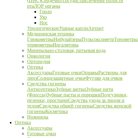
(ЦНС)
Сердечно-сосудистые
Лечение полости
рта
ЛОР органы
Горло
Ухо
Нос
Урологические
Ушные капли
Артрит
Медицинская техника
Глюкометры
Нибулайзеры
Пульсоксиметр
Тонометры
термометры
Ингаляторы
Минерально-столовая, питьевая вода
Онкология
Ортопедия
Оптика
Аксессуары
Готовые очки
Оправы
Растворы для
линз
Солнцезащитные очки
Футляр для очков
Средства гигиены
Антисептики
Зубные щетки
Зубные нити
(Флоссы)
Зубные пасты и порошки
Подгузники,
пеленки, простыни
Средства ухода за лицом и
телом
Средства общей гигиены
Средства женской
гигиены
Косметика
Ножницы
Оптика
Аксессуары
Готовые очки