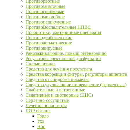
Противорвотные
Противозачаточные
Противогрибковые
Противомикробное
Противопедикулезные
ПротивоВоспалительные НПВС
Пробиотики, бактерийные препараты
Противодиабетические
Противоастматические
Противовирусные
Ранозаживляющие, повыш регенерацию
Регуляторы эректильной дисфункции
Спазмолитики
Средства для лечения простатита
Средства коррекции фигуры, регуляторы аппетита
Средства от синдрома похмелья
Средства улучшающие пищеварение (ферменты...)
Слабительные и ветрогонные
Седативные и снотворные (ЦНС)
Сердечно-сосудистые
Лечение полости рта
ЛОР органы
Горло
Ухо
Нос