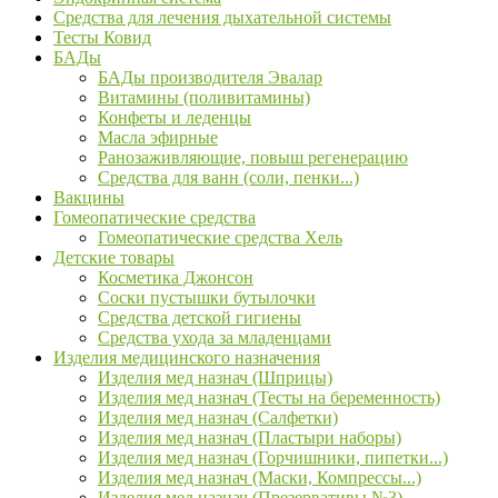
Средства для лечения дыхательной системы
Тесты Ковид
БАДы
БАДы производителя Эвалар
Витамины (поливитамины)
Конфеты и леденцы
Масла эфирные
Ранозаживляющие, повыш регенерацию
Средства для ванн (соли, пенки...)
Вакцины
Гомеопатические средства
Гомеопатические средства Хель
Детские товары
Косметика Джонсон
Соски пустышки бутылочки
Средства детской гигиены
Средства ухода за младенцами
Изделия медицинского назначения
Изделия мед назнач (Шприцы)
Изделия мед назнач (Тесты на беременность)
Изделия мед назнач (Салфетки)
Изделия мед назнач (Пластыри наборы)
Изделия мед назнач (Горчишники, пипетки...)
Изделия мед назнач (Маски, Компрессы...)
Изделия мед назнач (Презервативы №3)