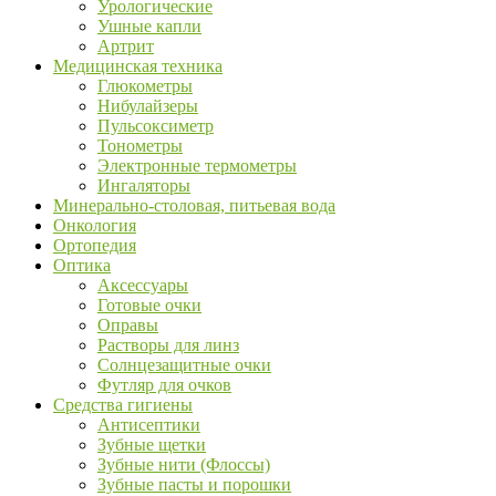
Урологические
Ушные капли
Артрит
Медицинская техника
Глюкометры
Нибулайзеры
Пульсоксиметр
Тонометры
Электронные термометры
Ингаляторы
Минерально-столовая, питьевая вода
Онкология
Ортопедия
Оптика
Аксессуары
Готовые очки
Оправы
Растворы для линз
Солнцезащитные очки
Футляр для очков
Средства гигиены
Антисептики
Зубные щетки
Зубные нити (Флоссы)
Зубные пасты и порошки