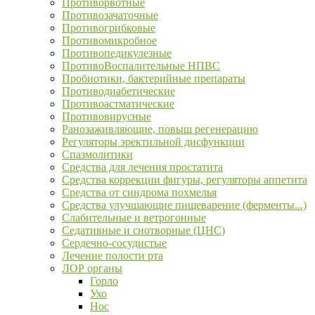
Противорвотные
Противозачаточные
Противогрибковые
Противомикробное
Противопедикулезные
ПротивоВоспалительные НПВС
Пробиотики, бактерийные препараты
Противодиабетические
Противоастматические
Противовирусные
Ранозаживляющие, повыш регенерацию
Регуляторы эректильной дисфункции
Спазмолитики
Средства для лечения простатита
Средства коррекции фигуры, регуляторы аппетита
Средства от синдрома похмелья
Средства улучшающие пищеварение (ферменты...)
Слабительные и ветрогонные
Седативные и снотворные (ЦНС)
Сердечно-сосудистые
Лечение полости рта
ЛОР органы
Горло
Ухо
Нос