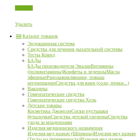
Корзина
Удалить
Каталог товаров
Эндокринная система
Средства для лечения дыхательной системы
Тесты Ковид
БАДы
БАДы производителя Эвалар
Витамины
(поливитамины)
Конфеты и леденцы
Масла
эфирные
Ранозаживляющие, повыш
регенерацию
Средства для ванн (соли, пенки...)
Вакцины
Гомеопатические средства
Гомеопатические средства Хель
Детские товары
Косметика Джонсон
Соски пустышки
бутылочки
Средства детской гигиены
Средства
ухода за младенцами
Изделия медицинского назначения
Изделия мед назнач (Шприцы)
Изделия мед назнач
(Тесты на беременность)
Изделия мед назнач