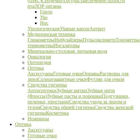
(ЦНС)
Сердечно-сосудистые
Лечение полости
рта
ЛОР органы
Горло
Ухо
Нос
Урологические
Ушные капли
Артрит
Медицинская техника
Глюкометры
Нибулайзеры
Пульсоксиметр
Тонометры
термометры
Ингаляторы
Минерально-столовая, питьевая вода
Онкология
Ортопедия
Оптика
Аксессуары
Готовые очки
Оправы
Растворы для
линз
Солнцезащитные очки
Футляр для очков
Средства гигиены
Антисептики
Зубные щетки
Зубные нити
(Флоссы)
Зубные пасты и порошки
Подгузники,
пеленки, простыни
Средства ухода за лицом и
телом
Средства общей гигиены
Средства женской
гигиены
Косметика
Ножницы
Оптика
Аксессуары
Готовые очки