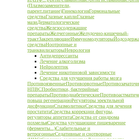
(Плазмозаменители,
парент.питание)
Гинекология
Гормональные
средства
Глазные капли
Глазные
мази
Дерматологические
средства
Железосодержащие
препараты
Желчегонные
Желудочно-кишечный-
тракт
Закрепляющие
Иммуномодуляторы
Йодсодерж
средства
Ноотропные и
транквилизаторы
Неврология
Антидепрессанты
Лечение алкоголизма
Нейролептик
Лечение никотиновой зависимости
Средства для улучшения работы мозга
Противоязвенные
Противорвотные
Противозачаточ
НПВС
Пробиотики, бактерийные
препараты
Противодиабетические
Противоастматич
повыш регенерацию
Регуляторы эректильной
дисфункции
Спазмолитики
Средства для лечения
простатита
Средства коррекции фигуры,
регуляторы аппетита
Средства от синдрома
похмелья
Средства улучшающие пищеварение
(ферменты...)
Слабительные и
ветрогонные
Седативные и снотворные