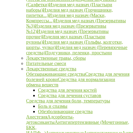
(Салфетки)
Изделия мед назнач (Пластыри
наборы)
Изделия мед назнач (Горчишники,
пипетки...)
Изделия мед назнач (Маски,
Компрессы...)
Изделия мед назнач (Презервативы
№3)
Изделия мед назнач (Презервативы
№12)
Изделия мед назнач (Презервативы
прочие)
Изделия мед назнач (Пластыри
рулоны)
Изделия мед назнач (Гольфы, колготки,
шорты, чулки)
Изделия мед назнач (Перевязочные
средства)
Подгузники, пеленки, простыни
Лекарственные травы, сборы
Питательные смеси
Лекарственные средства
Обеззараживающие средства
Средства для лечения
болезней крови
Средства для нормализации
обмена веществ
Средства для лечения костей
Средства для лечения суставов
Средства для лечения боли, температуры
Боль и спазмы
Обезболивающие средства
Анестезия
Адсорбенты-
детоксиканты
Антигипертензивные (Мочегонные,
БКК,
ИАПФ...)
Антигельминтные
Антигистаминные
Анти