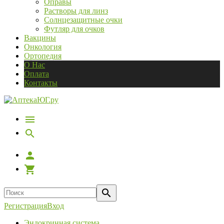
Оправы
Растворы для линз
Солнцезащитные очки
Футляр для очков
Вакцины
Онкология
Ортопедия
О Нас
Оплата
Контакты
Регистрация
Вход
Эндокринная система