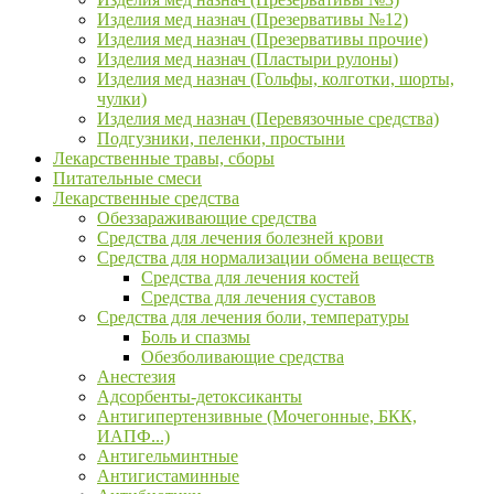
Изделия мед назнач (Презервативы №12)
Изделия мед назнач (Презервативы прочие)
Изделия мед назнач (Пластыри рулоны)
Изделия мед назнач (Гольфы, колготки, шорты,
чулки)
Изделия мед назнач (Перевязочные средства)
Подгузники, пеленки, простыни
Лекарственные травы, сборы
Питательные смеси
Лекарственные средства
Обеззараживающие средства
Средства для лечения болезней крови
Средства для нормализации обмена веществ
Средства для лечения костей
Средства для лечения суставов
Средства для лечения боли, температуры
Боль и спазмы
Обезболивающие средства
Анестезия
Адсорбенты-детоксиканты
Антигипертензивные (Мочегонные, БКК,
ИАПФ...)
Антигельминтные
Антигистаминные