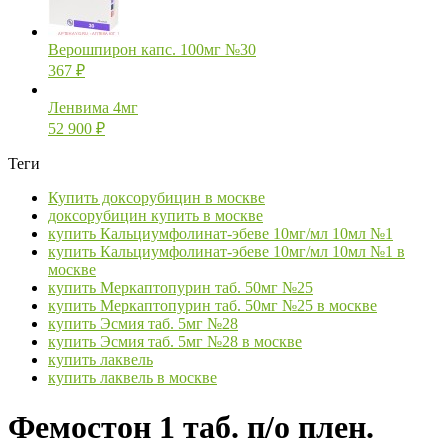
Верошпирон капс. 100мг №30
367
₽
Ленвима 4мг
52 900
₽
Теги
Купить доксорубицин в москве
доксорубицин купить в москве
купить Кальциумфолинат-эбеве 10мг/мл 10мл №1
купить Кальциумфолинат-эбеве 10мг/мл 10мл №1 в
москве
купить Меркаптопурин таб. 50мг №25
купить Меркаптопурин таб. 50мг №25 в москве
купить Эсмия таб. 5мг №28
купить Эсмия таб. 5мг №28 в москве
купить лаквель
купить лаквель в москве
Фемостон 1 таб. п/о плен.