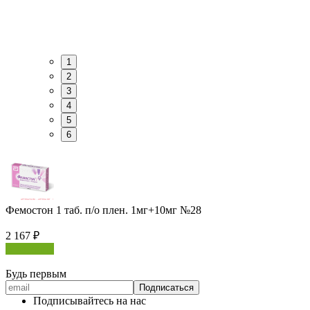
1
2
3
4
5
6
Фемостон 1 таб. п/о плен. 1мг+10мг №28
2 167
₽
В корзину
Будь первым
Подписывайтесь на нас