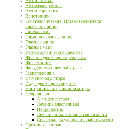
Антибиотики
Антигеморройные
Антипсориазные
Венотоники
Гематологические (Плазмозаменители,
парент.питание)
Гинекология
Гормональные средства
Глазные капли
Глазные мази
Дерматологические средства
Железосодержащие препараты
Желчегонные
Желудочно-кишечный-тракт
Закрепляющие
Иммуномодуляторы
Йодсодержащие средства
Ноотропные и транквилизаторы
Неврология
Антидепрессанты
Лечение алкоголизма
Нейролептик
Лечение никотиновой зависимости
Средства для улучшения работы мозга
Противоязвенные