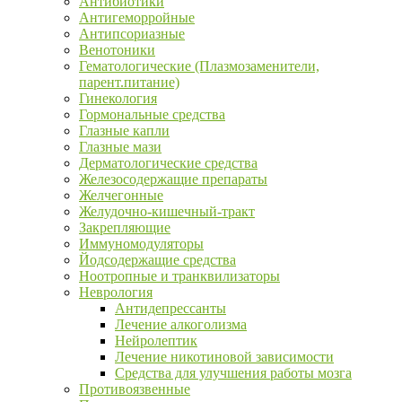
Антибиотики
Антигеморройные
Антипсориазные
Венотоники
Гематологические (Плазмозаменители,
парент.питание)
Гинекология
Гормональные средства
Глазные капли
Глазные мази
Дерматологические средства
Железосодержащие препараты
Желчегонные
Желудочно-кишечный-тракт
Закрепляющие
Иммуномодуляторы
Йодсодержащие средства
Ноотропные и транквилизаторы
Неврология
Антидепрессанты
Лечение алкоголизма
Нейролептик
Лечение никотиновой зависимости
Средства для улучшения работы мозга
Противоязвенные