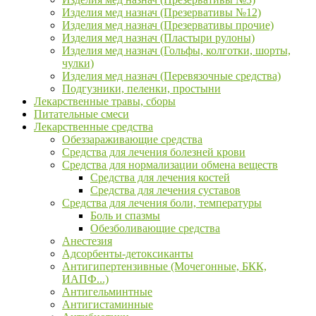
Изделия мед назнач (Презервативы №12)
Изделия мед назнач (Презервативы прочие)
Изделия мед назнач (Пластыри рулоны)
Изделия мед назнач (Гольфы, колготки, шорты,
чулки)
Изделия мед назнач (Перевязочные средства)
Подгузники, пеленки, простыни
Лекарственные травы, сборы
Питательные смеси
Лекарственные средства
Обеззараживающие средства
Средства для лечения болезней крови
Средства для нормализации обмена веществ
Средства для лечения костей
Средства для лечения суставов
Средства для лечения боли, температуры
Боль и спазмы
Обезболивающие средства
Анестезия
Адсорбенты-детоксиканты
Антигипертензивные (Мочегонные, БКК,
ИАПФ...)
Антигельминтные
Антигистаминные