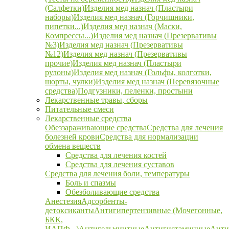
(Салфетки)
Изделия мед назнач (Пластыри
наборы)
Изделия мед назнач (Горчишники,
пипетки...)
Изделия мед назнач (Маски,
Компрессы...)
Изделия мед назнач (Презервативы
№3)
Изделия мед назнач (Презервативы
№12)
Изделия мед назнач (Презервативы
прочие)
Изделия мед назнач (Пластыри
рулоны)
Изделия мед назнач (Гольфы, колготки,
шорты, чулки)
Изделия мед назнач (Перевязочные
средства)
Подгузники, пеленки, простыни
Лекарственные травы, сборы
Питательные смеси
Лекарственные средства
Обеззараживающие средства
Средства для лечения
болезней крови
Средства для нормализации
обмена веществ
Средства для лечения костей
Средства для лечения суставов
Средства для лечения боли, температуры
Боль и спазмы
Обезболивающие средства
Анестезия
Адсорбенты-
детоксиканты
Антигипертензивные (Мочегонные,
БКК,
ИАПФ...)
Антигельминтные
Антигистаминные
Анти