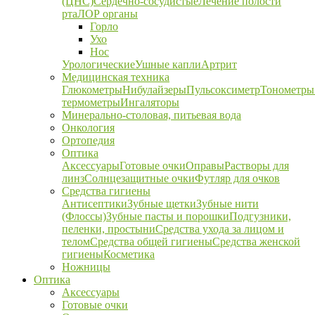
(ЦНС)
Сердечно-сосудистые
Лечение полости
рта
ЛОР органы
Горло
Ухо
Нос
Урологические
Ушные капли
Артрит
Медицинская техника
Глюкометры
Нибулайзеры
Пульсоксиметр
Тонометры
термометры
Ингаляторы
Минерально-столовая, питьевая вода
Онкология
Ортопедия
Оптика
Аксессуары
Готовые очки
Оправы
Растворы для
линз
Солнцезащитные очки
Футляр для очков
Средства гигиены
Антисептики
Зубные щетки
Зубные нити
(Флоссы)
Зубные пасты и порошки
Подгузники,
пеленки, простыни
Средства ухода за лицом и
телом
Средства общей гигиены
Средства женской
гигиены
Косметика
Ножницы
Оптика
Аксессуары
Готовые очки