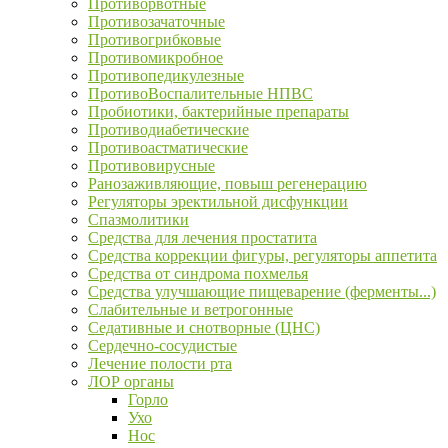
Противорвотные
Противозачаточные
Противогрибковые
Противомикробное
Противопедикулезные
ПротивоВоспалительные НПВС
Пробиотики, бактерийные препараты
Противодиабетические
Противоастматические
Противовирусные
Ранозаживляющие, повыш регенерацию
Регуляторы эректильной дисфункции
Спазмолитики
Средства для лечения простатита
Средства коррекции фигуры, регуляторы аппетита
Средства от синдрома похмелья
Средства улучшающие пищеварение (ферменты...)
Слабительные и ветрогонные
Седативные и снотворные (ЦНС)
Сердечно-сосудистые
Лечение полости рта
ЛОР органы
Горло
Ухо
Нос