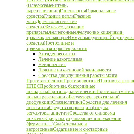
(Плазмозаменители,
парент.питание)
Гинекология
Гормональные
средства
Глазные капли
Глазные
мази
Дерматологические
средства
Железосодержащие
препараты
Желчегонные
Желудочно-кишечный-
тракт
Закрепляющие
Иммуномодуляторы
Йодсодерж
средства
Ноотропные и
транквилизаторы
Неврология
Антидепрессанты
Лечение алкоголизма
Нейролептик
Лечение никотиновой зависимости
Средства для улучшения работы мозга
Противоязвенные
Противорвотные
Противозачаточ
НПВС
Пробиотики, бактерийные
препараты
Противодиабетические
Противоастматич
повыш регенерацию
Регуляторы эректильной
дисфункции
Спазмолитики
Средства для лечения
простатита
Средства коррекции фигуры,
регуляторы аппетита
Средства от синдрома
похмелья
Средства улучшающие пищеварение
(ферменты...)
Слабительные и
ветрогонные
Седативные и снотворные