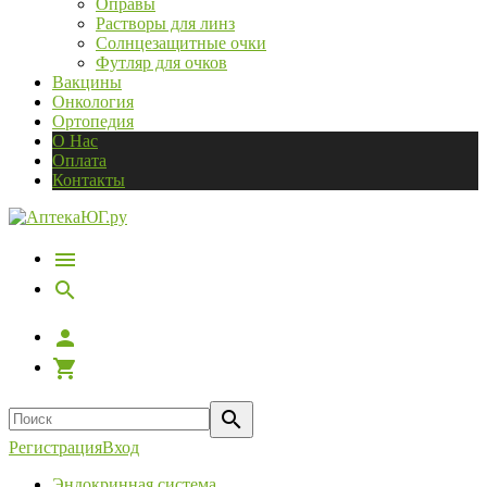
Оправы
Растворы для линз
Солнцезащитные очки
Футляр для очков
Вакцины
Онкология
Ортопедия
О Нас
Оплата
Контакты
Регистрация
Вход
Эндокринная система