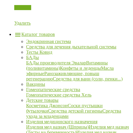
Корзина
Удалить
Каталог товаров
Эндокринная система
Средства для лечения дыхательной системы
Тесты Ковид
БАДы
БАДы производителя Эвалар
Витамины
(поливитамины)
Конфеты и леденцы
Масла
эфирные
Ранозаживляющие, повыш
регенерацию
Средства для ванн (соли, пенки...)
Вакцины
Гомеопатические средства
Гомеопатические средства Хель
Детские товары
Косметика Джонсон
Соски пустышки
бутылочки
Средства детской гигиены
Средства
ухода за младенцами
Изделия медицинского назначения
Изделия мед назнач (Шприцы)
Изделия мед назнач
(Тесты на беременность)
Изделия мед назнач