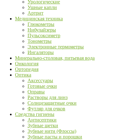
Урологические
Ушные капли
Артрит
Медицинская техника
Глюкометры
Нибулайзеры
Пульсоксиметр
Тонометры
Электронные термометры
Ингаляторы
Минерально-столовая, питьевая вода
Онкология
Ортопедия
Оптика
Аксессуары
Готовые очки
Оправы
Растворы для линз
Солнцезащитные очки
Футляр для очков
Средства гигиены
Антисептики
Зубные щетки
Зубные нити (Флоссы)
Зубные пасты и порошки