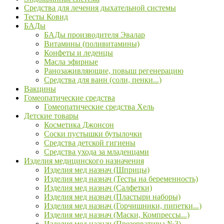
Средства для лечения дыхательной системы
Тесты Ковид
БАДы
БАДы производителя Эвалар
Витамины (поливитамины)
Конфеты и леденцы
Масла эфирные
Ранозаживляющие, повыш регенерацию
Средства для ванн (соли, пенки...)
Вакцины
Гомеопатические средства
Гомеопатические средства Хель
Детские товары
Косметика Джонсон
Соски пустышки бутылочки
Средства детской гигиены
Средства ухода за младенцами
Изделия медицинского назначения
Изделия мед назнач (Шприцы)
Изделия мед назнач (Тесты на беременность)
Изделия мед назнач (Салфетки)
Изделия мед назнач (Пластыри наборы)
Изделия мед назнач (Горчишники, пипетки...)
Изделия мед назнач (Маски, Компрессы...)
Изделия мед назнач (Презервативы №3)