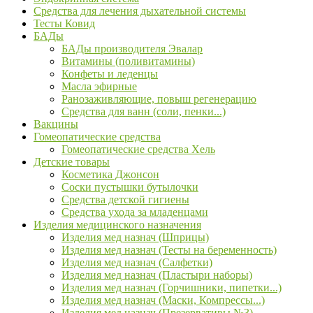
Средства для лечения дыхательной системы
Тесты Ковид
БАДы
БАДы производителя Эвалар
Витамины (поливитамины)
Конфеты и леденцы
Масла эфирные
Ранозаживляющие, повыш регенерацию
Средства для ванн (соли, пенки...)
Вакцины
Гомеопатические средства
Гомеопатические средства Хель
Детские товары
Косметика Джонсон
Соски пустышки бутылочки
Средства детской гигиены
Средства ухода за младенцами
Изделия медицинского назначения
Изделия мед назнач (Шприцы)
Изделия мед назнач (Тесты на беременность)
Изделия мед назнач (Салфетки)
Изделия мед назнач (Пластыри наборы)
Изделия мед назнач (Горчишники, пипетки...)
Изделия мед назнач (Маски, Компрессы...)
Изделия мед назнач (Презервативы №3)