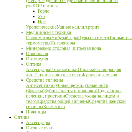
(ЦНС)
Сердечно-сосудистые
Лечение полости
рта
ЛОР органы
Горло
Ухо
Нос
Урологические
Ушные капли
Артрит
Медицинская техника
Глюкометры
Нибулайзеры
Пульсоксиметр
Тонометры
термометры
Ингаляторы
Минерально-столовая, питьевая вода
Онкология
Ортопедия
Оптика
Аксессуары
Готовые очки
Оправы
Растворы для
линз
Солнцезащитные очки
Футляр для очков
Средства гигиены
Антисептики
Зубные щетки
Зубные нити
(Флоссы)
Зубные пасты и порошки
Подгузники,
пеленки, простыни
Средства ухода за лицом и
телом
Средства общей гигиены
Средства женской
гигиены
Косметика
Ножницы
Оптика
Аксессуары
Готовые очки