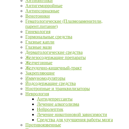
Антибиотики
Антигеморройные
Антипсориазные
Венотоники
Гематологические (Плазмозаменители,
парент.питание)
Гинекология
Гормональные средства
Глазные капли
Глазные мази
Дерматологические средства
Железосодержащие препараты
Желчегонные
Желудочно-кишечный-тракт
Закрепляющие
Иммуномодуляторы
Йодсодержащие средства
Ноотропные и транквилизаторы
Неврология
Антидепрессанты
Лечение алкоголизма
Нейролептик
Лечение никотиновой зависимости
Средства для улучшения работы мозга
Противоязвенные