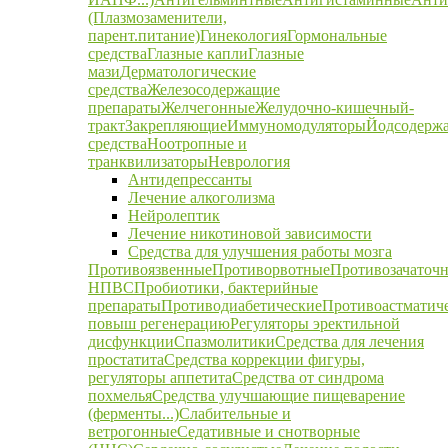
(Плазмозаменители,
парент.питание)
Гинекология
Гормональные
средства
Глазные капли
Глазные
мази
Дерматологические
средства
Железосодержащие
препараты
Желчегонные
Желудочно-кишечный-
тракт
Закрепляющие
Иммуномодуляторы
Йодсодерж
средства
Ноотропные и
транквилизаторы
Неврология
Антидепрессанты
Лечение алкоголизма
Нейролептик
Лечение никотиновой зависимости
Средства для улучшения работы мозга
Противоязвенные
Противорвотные
Противозачаточ
НПВС
Пробиотики, бактерийные
препараты
Противодиабетические
Противоастматич
повыш регенерацию
Регуляторы эректильной
дисфункции
Спазмолитики
Средства для лечения
простатита
Средства коррекции фигуры,
регуляторы аппетита
Средства от синдрома
похмелья
Средства улучшающие пищеварение
(ферменты...)
Слабительные и
ветрогонные
Седативные и снотворные