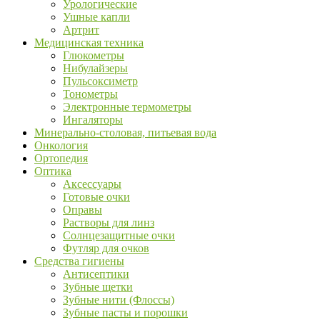
Урологические
Ушные капли
Артрит
Медицинская техника
Глюкометры
Нибулайзеры
Пульсоксиметр
Тонометры
Электронные термометры
Ингаляторы
Минерально-столовая, питьевая вода
Онкология
Ортопедия
Оптика
Аксессуары
Готовые очки
Оправы
Растворы для линз
Солнцезащитные очки
Футляр для очков
Средства гигиены
Антисептики
Зубные щетки
Зубные нити (Флоссы)
Зубные пасты и порошки