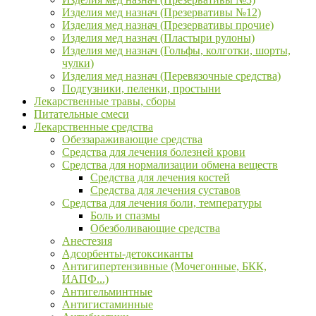
Изделия мед назнач (Презервативы №12)
Изделия мед назнач (Презервативы прочие)
Изделия мед назнач (Пластыри рулоны)
Изделия мед назнач (Гольфы, колготки, шорты,
чулки)
Изделия мед назнач (Перевязочные средства)
Подгузники, пеленки, простыни
Лекарственные травы, сборы
Питательные смеси
Лекарственные средства
Обеззараживающие средства
Средства для лечения болезней крови
Средства для нормализации обмена веществ
Средства для лечения костей
Средства для лечения суставов
Средства для лечения боли, температуры
Боль и спазмы
Обезболивающие средства
Анестезия
Адсорбенты-детоксиканты
Антигипертензивные (Мочегонные, БКК,
ИАПФ...)
Антигельминтные
Антигистаминные