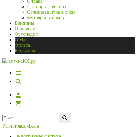
Оправы
Растворы для линз
Солнцезащитные очки
Футляр для очков
Вакцины
Онкология
Ортопедия
О Нас
Оплата
Контакты
Регистрация
Вход
Эндокринная система