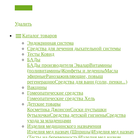
Корзина
Удалить
Каталог товаров
Эндокринная система
Средства для лечения дыхательной системы
Тесты Ковид
БАДы
БАДы производителя Эвалар
Витамины
(поливитамины)
Конфеты и леденцы
Масла
эфирные
Ранозаживляющие, повыш
регенерацию
Средства для ванн (соли, пенки...)
Вакцины
Гомеопатические средства
Гомеопатические средства Хель
Детские товары
Косметика Джонсон
Соски пустышки
бутылочки
Средства детской гигиены
Средства
ухода за младенцами
Изделия медицинского назначения
Изделия мед назнач (Шприцы)
Изделия мед назнач
(Тесты на беременность)
Изделия мед назнач