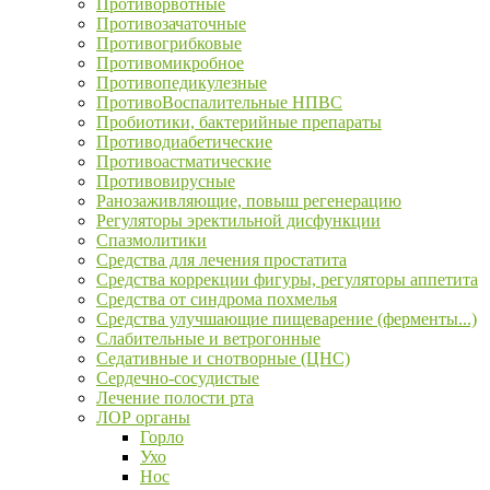
Противорвотные
Противозачаточные
Противогрибковые
Противомикробное
Противопедикулезные
ПротивоВоспалительные НПВС
Пробиотики, бактерийные препараты
Противодиабетические
Противоастматические
Противовирусные
Ранозаживляющие, повыш регенерацию
Регуляторы эректильной дисфункции
Спазмолитики
Средства для лечения простатита
Средства коррекции фигуры, регуляторы аппетита
Средства от синдрома похмелья
Средства улучшающие пищеварение (ферменты...)
Слабительные и ветрогонные
Седативные и снотворные (ЦНС)
Сердечно-сосудистые
Лечение полости рта
ЛОР органы
Горло
Ухо
Нос