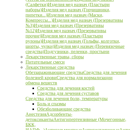
(Салфетки)
Изделия мед назнач (Пластыри
наборы)
Изделия мед назнач (Горчишники,
пипетки...)
Изделия мед назнач (Маски,
Компрессы...)
Изделия мед назнач (Презервативы
№3)
Изделия мед назнач (Презервативы
№12)
Изделия мед назнач (Презервативы
прочие)
Изделия мед назнач (Пластыри
рулоны)
Изделия мед назнач (Гольфы, колготки,
шорты, чулки)
Изделия мед назнач (Перевязочные
средства)
Подгузники, пеленки, простыни
Лекарственные травы, сборы
Питательные смеси
Лекарственные средства
Обеззараживающие средства
Средства для лечения
болезней крови
Средства для нормализации
обмена веществ
Средства для лечения костей
Средства для лечения суставов
Средства для лечения боли, температуры
Боль и спазмы
Обезболивающие средства
Анестезия
Адсорбенты-
детоксиканты
Антигипертензивные (Мочегонные,
БКК,
ИАПФ...)
Антигельминтные
Антигистаминные
Анти