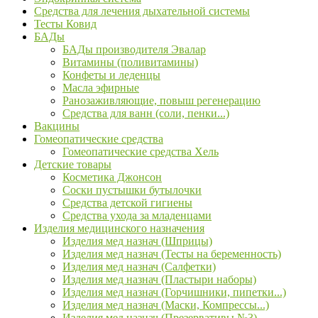
Средства для лечения дыхательной системы
Тесты Ковид
БАДы
БАДы производителя Эвалар
Витамины (поливитамины)
Конфеты и леденцы
Масла эфирные
Ранозаживляющие, повыш регенерацию
Средства для ванн (соли, пенки...)
Вакцины
Гомеопатические средства
Гомеопатические средства Хель
Детские товары
Косметика Джонсон
Соски пустышки бутылочки
Средства детской гигиены
Средства ухода за младенцами
Изделия медицинского назначения
Изделия мед назнач (Шприцы)
Изделия мед назнач (Тесты на беременность)
Изделия мед назнач (Салфетки)
Изделия мед назнач (Пластыри наборы)
Изделия мед назнач (Горчишники, пипетки...)
Изделия мед назнач (Маски, Компрессы...)
Изделия мед назнач (Презервативы №3)