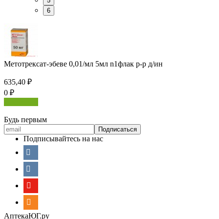
5
6
Метотрексат-эбеве 0,01/мл 5мл n1флак р-р д/ин
635,40
₽
0
₽
В корзину
Будь первым
Подписывайтесь на нас
АптекаЮГ.ру