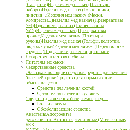
(Салфетки)
Изделия мед назнач (Пластыри
наборы)
Изделия мед назнач (Горчишники,
пипетки...)
Изделия мед назнач (Маски,
Компрессы...)
Изделия мед назнач (Презервативы
№3)
Изделия мед назнач (Презервативы
№12)
Изделия мед назнач (Презервативы
прочие)
Изделия мед назнач (Пластыри
рулоны)
Изделия мед назнач (Гольфы, колготки,
шорты, чулки)
Изделия мед назнач (Перевязочные
средства)
Подгузники, пеленки, простыни
Лекарственные травы, сборы
Питательные смеси
Лекарственные средства
Обеззараживающие средства
Средства для лечения
болезней крови
Средства для нормализации
обмена веществ
Средства для лечения костей
Средства для лечения суставов
Средства для лечения боли, температуры
Боль и спазмы
Обезболивающие средства
Анестезия
Адсорбенты-
детоксиканты
Антигипертензивные (Мочегонные,
БКК,
ИАПФ...)
Антигельминтные
Антигистаминные
Анти