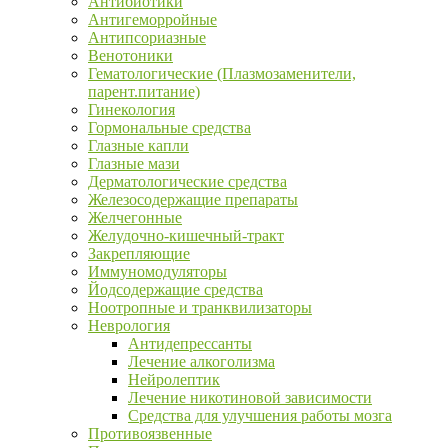
Антибиотики
Антигеморройные
Антипсориазные
Венотоники
Гематологические (Плазмозаменители,
парент.питание)
Гинекология
Гормональные средства
Глазные капли
Глазные мази
Дерматологические средства
Железосодержащие препараты
Желчегонные
Желудочно-кишечный-тракт
Закрепляющие
Иммуномодуляторы
Йодсодержащие средства
Ноотропные и транквилизаторы
Неврология
Антидепрессанты
Лечение алкоголизма
Нейролептик
Лечение никотиновой зависимости
Средства для улучшения работы мозга
Противоязвенные