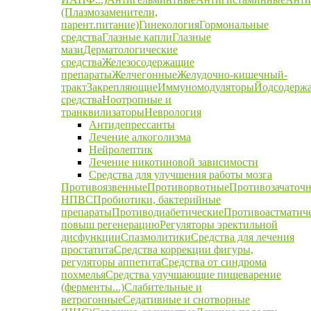
(Плазмозаменители,
парент.питание)
Гинекология
Гормональные
средства
Глазные капли
Глазные
мази
Дерматологические
средства
Железосодержащие
препараты
Желчегонные
Желудочно-кишечный-
тракт
Закрепляющие
Иммуномодуляторы
Йодсодерж
средства
Ноотропные и
транквилизаторы
Неврология
Антидепрессанты
Лечение алкоголизма
Нейролептик
Лечение никотиновой зависимости
Средства для улучшения работы мозга
Противоязвенные
Противорвотные
Противозачаточ
НПВС
Пробиотики, бактерийные
препараты
Противодиабетические
Противоастматич
повыш регенерацию
Регуляторы эректильной
дисфункции
Спазмолитики
Средства для лечения
простатита
Средства коррекции фигуры,
регуляторы аппетита
Средства от синдрома
похмелья
Средства улучшающие пищеварение
(ферменты...)
Слабительные и
ветрогонные
Седативные и снотворные