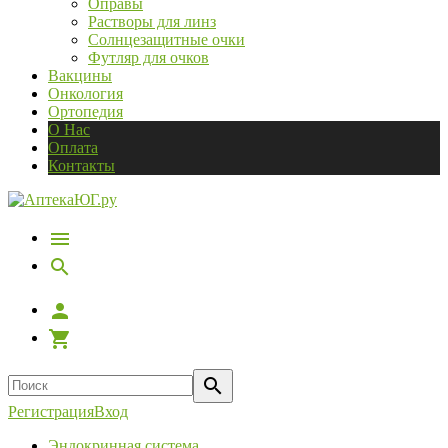
Оправы
Растворы для линз
Солнцезащитные очки
Футляр для очков
Вакцины
Онкология
Ортопедия
О Нас
Оплата
Контакты
Регистрация
Вход
Эндокринная система