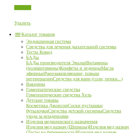
Корзина
Удалить
Каталог товаров
Эндокринная система
Средства для лечения дыхательной системы
Тесты Ковид
БАДы
БАДы производителя Эвалар
Витамины
(поливитамины)
Конфеты и леденцы
Масла
эфирные
Ранозаживляющие, повыш
регенерацию
Средства для ванн (соли, пенки...)
Вакцины
Гомеопатические средства
Гомеопатические средства Хель
Детские товары
Косметика Джонсон
Соски пустышки
бутылочки
Средства детской гигиены
Средства
ухода за младенцами
Изделия медицинского назначения
Изделия мед назнач (Шприцы)
Изделия мед назнач
(Тесты на беременность)
Изделия мед назнач