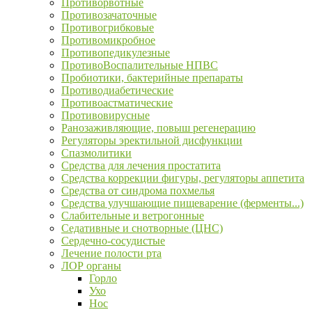
Противорвотные
Противозачаточные
Противогрибковые
Противомикробное
Противопедикулезные
ПротивоВоспалительные НПВС
Пробиотики, бактерийные препараты
Противодиабетические
Противоастматические
Противовирусные
Ранозаживляющие, повыш регенерацию
Регуляторы эректильной дисфункции
Спазмолитики
Средства для лечения простатита
Средства коррекции фигуры, регуляторы аппетита
Средства от синдрома похмелья
Средства улучшающие пищеварение (ферменты...)
Слабительные и ветрогонные
Седативные и снотворные (ЦНС)
Сердечно-сосудистые
Лечение полости рта
ЛОР органы
Горло
Ухо
Нос