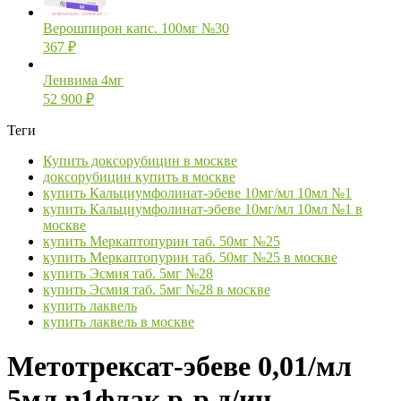
Верошпирон капс. 100мг №30
367
₽
Ленвима 4мг
52 900
₽
Теги
Купить доксорубицин в москве
доксорубицин купить в москве
купить Кальциумфолинат-эбеве 10мг/мл 10мл №1
купить Кальциумфолинат-эбеве 10мг/мл 10мл №1 в
москве
купить Меркаптопурин таб. 50мг №25
купить Меркаптопурин таб. 50мг №25 в москве
купить Эсмия таб. 5мг №28
купить Эсмия таб. 5мг №28 в москве
купить лаквель
купить лаквель в москве
Метотрексат-эбеве 0,01/мл
5мл n1флак р-р д/ин