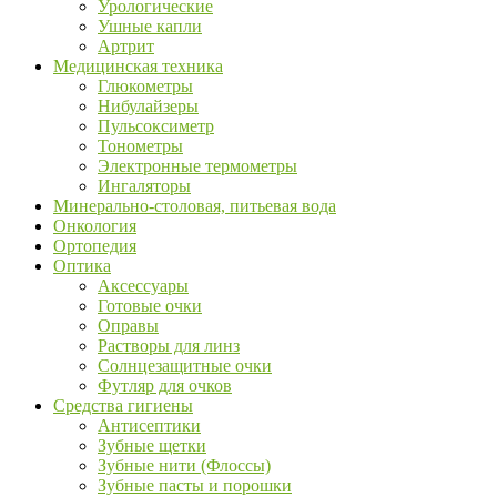
Урологические
Ушные капли
Артрит
Медицинская техника
Глюкометры
Нибулайзеры
Пульсоксиметр
Тонометры
Электронные термометры
Ингаляторы
Минерально-столовая, питьевая вода
Онкология
Ортопедия
Оптика
Аксессуары
Готовые очки
Оправы
Растворы для линз
Солнцезащитные очки
Футляр для очков
Средства гигиены
Антисептики
Зубные щетки
Зубные нити (Флоссы)
Зубные пасты и порошки