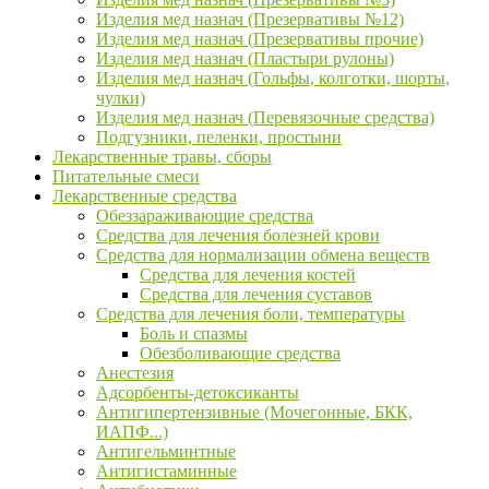
Изделия мед назнач (Презервативы №12)
Изделия мед назнач (Презервативы прочие)
Изделия мед назнач (Пластыри рулоны)
Изделия мед назнач (Гольфы, колготки, шорты,
чулки)
Изделия мед назнач (Перевязочные средства)
Подгузники, пеленки, простыни
Лекарственные травы, сборы
Питательные смеси
Лекарственные средства
Обеззараживающие средства
Средства для лечения болезней крови
Средства для нормализации обмена веществ
Средства для лечения костей
Средства для лечения суставов
Средства для лечения боли, температуры
Боль и спазмы
Обезболивающие средства
Анестезия
Адсорбенты-детоксиканты
Антигипертензивные (Мочегонные, БКК,
ИАПФ...)
Антигельминтные
Антигистаминные