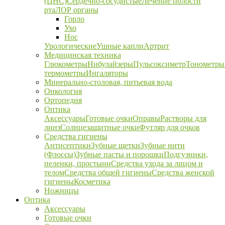
(ЦНС)
Сердечно-сосудистые
Лечение полости
рта
ЛОР органы
Горло
Ухо
Нос
Урологические
Ушные капли
Артрит
Медицинская техника
Глюкометры
Нибулайзеры
Пульсоксиметр
Тонометры
термометры
Ингаляторы
Минерально-столовая, питьевая вода
Онкология
Ортопедия
Оптика
Аксессуары
Готовые очки
Оправы
Растворы для
линз
Солнцезащитные очки
Футляр для очков
Средства гигиены
Антисептики
Зубные щетки
Зубные нити
(Флоссы)
Зубные пасты и порошки
Подгузники,
пеленки, простыни
Средства ухода за лицом и
телом
Средства общей гигиены
Средства женской
гигиены
Косметика
Ножницы
Оптика
Аксессуары
Готовые очки