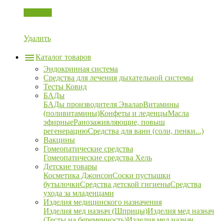
Корзина
Удалить
Каталог товаров
Эндокринная система
Средства для лечения дыхательной системы
Тесты Ковид
БАДы
БАДы производителя Эвалар
Витамины
(поливитамины)
Конфеты и леденцы
Масла
эфирные
Ранозаживляющие, повыш
регенерацию
Средства для ванн (соли, пенки...)
Вакцины
Гомеопатические средства
Гомеопатические средства Хель
Детские товары
Косметика Джонсон
Соски пустышки
бутылочки
Средства детской гигиены
Средства
ухода за младенцами
Изделия медицинского назначения
Изделия мед назнач (Шприцы)
Изделия мед назнач
(Тесты на беременность)
Изделия мед назнач