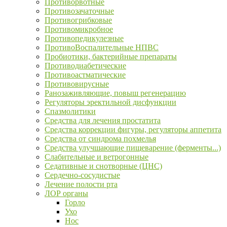
Противорвотные
Противозачаточные
Противогрибковые
Противомикробное
Противопедикулезные
ПротивоВоспалительные НПВС
Пробиотики, бактерийные препараты
Противодиабетические
Противоастматические
Противовирусные
Ранозаживляющие, повыш регенерацию
Регуляторы эректильной дисфункции
Спазмолитики
Средства для лечения простатита
Средства коррекции фигуры, регуляторы аппетита
Средства от синдрома похмелья
Средства улучшающие пищеварение (ферменты...)
Слабительные и ветрогонные
Седативные и снотворные (ЦНС)
Сердечно-сосудистые
Лечение полости рта
ЛОР органы
Горло
Ухо
Нос