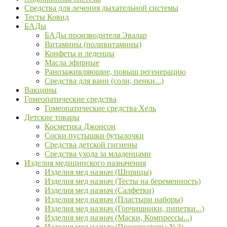
Средства для лечения дыхательной системы
Тесты Ковид
БАДы
БАДы производителя Эвалар
Витамины (поливитамины)
Конфеты и леденцы
Масла эфирные
Ранозаживляющие, повыш регенерацию
Средства для ванн (соли, пенки...)
Вакцины
Гомеопатические средства
Гомеопатические средства Хель
Детские товары
Косметика Джонсон
Соски пустышки бутылочки
Средства детской гигиены
Средства ухода за младенцами
Изделия медицинского назначения
Изделия мед назнач (Шприцы)
Изделия мед назнач (Тесты на беременность)
Изделия мед назнач (Салфетки)
Изделия мед назнач (Пластыри наборы)
Изделия мед назнач (Горчишники, пипетки...)
Изделия мед назнач (Маски, Компрессы...)
Изделия мед назнач (Презервативы №3)