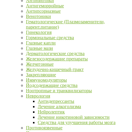
Антибиотики
Антигеморройные
Антипсориазные
Венотоники
Гематологические (Плазмозаменители,
парент.питание)
Гинекология
Гормональные средства
Глазные капли
Глазные мази
Дерматологические средства
Железосодержащие препараты
Желчегонные
Желудочно-кишечный-тракт
Закрепляющие
Иммуномодуляторы
Йодсодержащие средства
Ноотропные и транквилизаторы
Неврология
Антидепрессанты
Лечение алкоголизма
Нейролептик
Лечение никотиновой зависимости
Средства для улучшения работы мозга
Противоязвенные