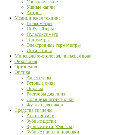
Урологические
Ушные капли
Артрит
Медицинская техника
Глюкометры
Нибулайзеры
Пульсоксиметр
Тонометры
Электронные термометры
Ингаляторы
Минерально-столовая, питьевая вода
Онкология
Ортопедия
Оптика
Аксессуары
Готовые очки
Оправы
Растворы для линз
Солнцезащитные очки
Футляр для очков
Средства гигиены
Антисептики
Зубные щетки
Зубные нити (Флоссы)
Зубные пасты и порошки