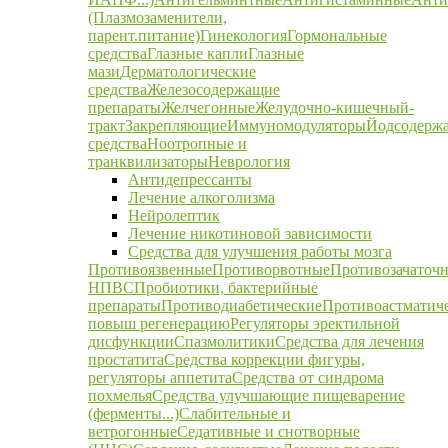
(Плазмозаменители,
парент.питание)
Гинекология
Гормональные
средства
Глазные капли
Глазные
мази
Дерматологические
средства
Железосодержащие
препараты
Желчегонные
Желудочно-кишечный-
тракт
Закрепляющие
Иммуномодуляторы
Йодсодерж
средства
Ноотропные и
транквилизаторы
Неврология
Антидепрессанты
Лечение алкоголизма
Нейролептик
Лечение никотиновой зависимости
Средства для улучшения работы мозга
Противоязвенные
Противорвотные
Противозачаточ
НПВС
Пробиотики, бактерийные
препараты
Противодиабетические
Противоастматич
повыш регенерацию
Регуляторы эректильной
дисфункции
Спазмолитики
Средства для лечения
простатита
Средства коррекции фигуры,
регуляторы аппетита
Средства от синдрома
похмелья
Средства улучшающие пищеварение
(ферменты...)
Слабительные и
ветрогонные
Седативные и снотворные