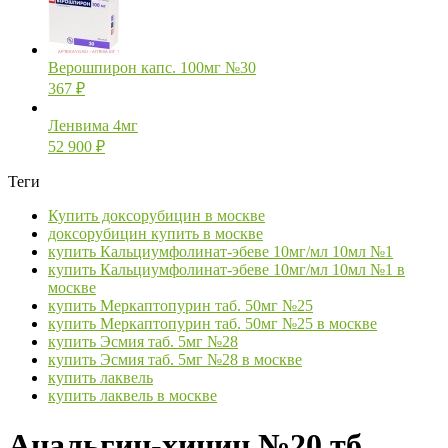
Верошпирон капс. 100мг №30
367
₽
Ленвима 4мг
52 900
₽
Теги
Купить доксорубицин в москве
доксорубицин купить в москве
купить Кальциумфолинат-эбеве 10мг/мл 10мл №1
купить Кальциумфолинат-эбеве 10мг/мл 10мл №1 в
москве
купить Меркаптопурин таб. 50мг №25
купить Меркаптопурин таб. 50мг №25 в москве
купить Эсмия таб. 5мг №28
купить Эсмия таб. 5мг №28 в москве
купить лаквель
купить лаквель в москве
Анальгин-хинин №20 тб.