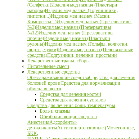
(Салфетки)
Изделия мед назнач (Пластыри
наборы)
Изделия мед назнач (Горчишники,
пипетки...)
Изделия мед назнач (Маски,
Компрессы...)
Изделия мед назнач (Презервативы
№3)
Изделия мед назнач (Презервативы
№12)
Изделия мед назнач (Презервативы
прочие)
Изделия мед назнач (Пластыри
рулоны)
Изделия мед назнач (Гольфы, колготки,
шорты, чулки)
Изделия мед назнач (Перевязочные
средства)
Подгузники, пеленки, простыни
Лекарственные травы, сборы
Питательные смеси
Лекарственные средства
Обеззараживающие средства
Средства для лечения
болезней крови
Средства для нормализации
обмена веществ
Средства для лечения костей
Средства для лечения суставов
Средства для лечения боли, температуры
Боль и спазмы
Обезболивающие средства
Анестезия
Адсорбенты-
детоксиканты
Антигипертензивные (Мочегонные,
БКК,
ИАПФ...)
Антигельминтные
Антигистаминные
Анти