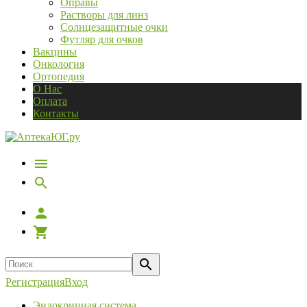
Оправы
Растворы для линз
Солнцезащитные очки
Футляр для очков
Вакцины
Онкология
Ортопедия
О Нас
Оплата
Контакты
Регистрация
Вход
Эндокринная система