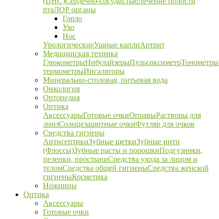
(ЦНС)
Сердечно-сосудистые
Лечение полости
рта
ЛОР органы
Горло
Ухо
Нос
Урологические
Ушные капли
Артрит
Медицинская техника
Глюкометры
Нибулайзеры
Пульсоксиметр
Тонометры
термометры
Ингаляторы
Минерально-столовая, питьевая вода
Онкология
Ортопедия
Оптика
Аксессуары
Готовые очки
Оправы
Растворы для
линз
Солнцезащитные очки
Футляр для очков
Средства гигиены
Антисептики
Зубные щетки
Зубные нити
(Флоссы)
Зубные пасты и порошки
Подгузники,
пеленки, простыни
Средства ухода за лицом и
телом
Средства общей гигиены
Средства женской
гигиены
Косметика
Ножницы
Оптика
Аксессуары
Готовые очки