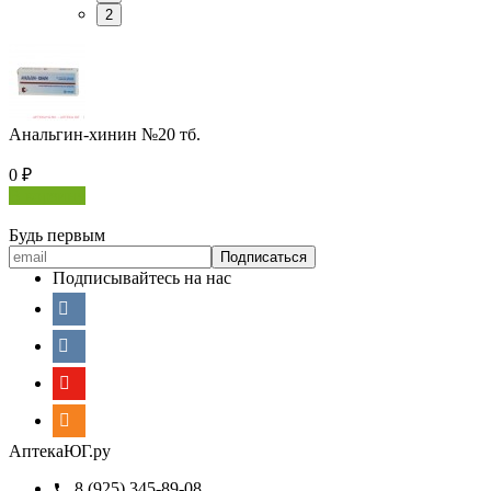
2
Анальгин-хинин №20 тб.
0
₽
В корзину
Будь первым
Подписывайтесь на нас
АптекаЮГ.ру
8 (925) 345-89-08