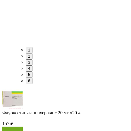
1
2
3
4
5
6
Флуоксетин-ланнахер капс 20 мг х20 #
157
₽
В корзину