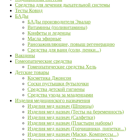
Средства для лечения дыхательной системы
Тесты Ковид
БАДы
БАДы производителя Эвалар
Витамины (поливитамины)
Конфеты и леденцы
Масла эфирные
Ранозаживляющие, повыш регенерацию
Средства для ванн (соли, пенки...)
Вакцины
Гомеопатические средства
Гомеопатические средства Хель
Детские товары
Косметика Джонсон
Соски пустышки бутылочки
Средства детской гигиены
Средства ухода за младенцами
Изделия медицинского назначения
Изделия мед назнач (Шприцы)
Изделия мед назнач (Тесты на беременность)
Изделия мед назнач (Салфетки)
Изделия мед назнач (Пластыри наборы)
Изделия мед назнач (Горчишники, пипетки...)
Изделия мед назнач (Маски, Компрессы...)
Изделия мед назнач (Презервативы №3)