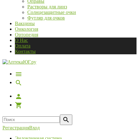
Оправы
Растворы для линз
Солнцезащитные очки
Футляр для очков
Вакцины
Онкология
Ортопедия
О Нас
Оплата
Контакты
Регистрация
Вход
Эндокринная система