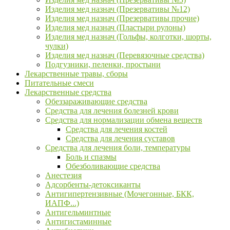
Изделия мед назнач (Презервативы №12)
Изделия мед назнач (Презервативы прочие)
Изделия мед назнач (Пластыри рулоны)
Изделия мед назнач (Гольфы, колготки, шорты,
чулки)
Изделия мед назнач (Перевязочные средства)
Подгузники, пеленки, простыни
Лекарственные травы, сборы
Питательные смеси
Лекарственные средства
Обеззараживающие средства
Средства для лечения болезней крови
Средства для нормализации обмена веществ
Средства для лечения костей
Средства для лечения суставов
Средства для лечения боли, температуры
Боль и спазмы
Обезболивающие средства
Анестезия
Адсорбенты-детоксиканты
Антигипертензивные (Мочегонные, БКК,
ИАПФ...)
Антигельминтные
Антигистаминные