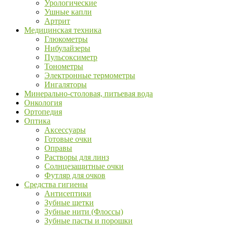
Урологические
Ушные капли
Артрит
Медицинская техника
Глюкометры
Нибулайзеры
Пульсоксиметр
Тонометры
Электронные термометры
Ингаляторы
Минерально-столовая, питьевая вода
Онкология
Ортопедия
Оптика
Аксессуары
Готовые очки
Оправы
Растворы для линз
Солнцезащитные очки
Футляр для очков
Средства гигиены
Антисептики
Зубные щетки
Зубные нити (Флоссы)
Зубные пасты и порошки