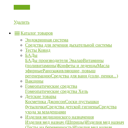
Корзина
Удалить
Каталог товаров
Эндокринная система
Средства для лечения дыхательной системы
Тесты Ковид
БАДы
БАДы производителя Эвалар
Витамины
(поливитамины)
Конфеты и леденцы
Масла
эфирные
Ранозаживляющие, повыш
регенерацию
Средства для ванн (соли, пенки...)
Вакцины
Гомеопатические средства
Гомеопатические средства Хель
Детские товары
Косметика Джонсон
Соски пустышки
бутылочки
Средства детской гигиены
Средства
ухода за младенцами
Изделия медицинского назначения
Изделия мед назнач (Шприцы)
Изделия мед назнач
(Тесты на беременность)
Изделия мед назнач