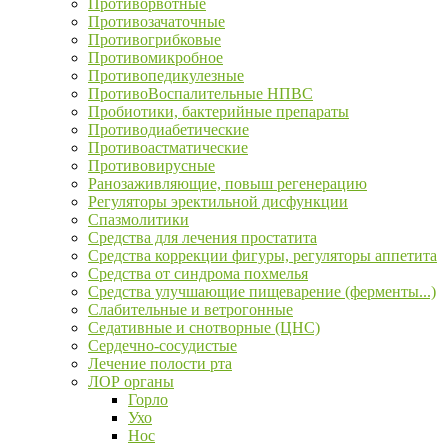
Противорвотные
Противозачаточные
Противогрибковые
Противомикробное
Противопедикулезные
ПротивоВоспалительные НПВС
Пробиотики, бактерийные препараты
Противодиабетические
Противоастматические
Противовирусные
Ранозаживляющие, повыш регенерацию
Регуляторы эректильной дисфункции
Спазмолитики
Средства для лечения простатита
Средства коррекции фигуры, регуляторы аппетита
Средства от синдрома похмелья
Средства улучшающие пищеварение (ферменты...)
Слабительные и ветрогонные
Седативные и снотворные (ЦНС)
Сердечно-сосудистые
Лечение полости рта
ЛОР органы
Горло
Ухо
Нос