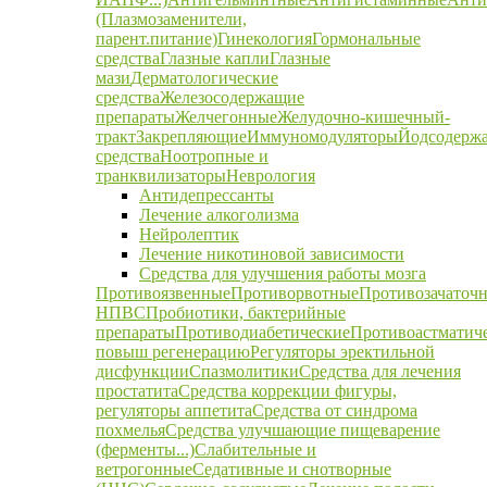
(Плазмозаменители,
парент.питание)
Гинекология
Гормональные
средства
Глазные капли
Глазные
мази
Дерматологические
средства
Железосодержащие
препараты
Желчегонные
Желудочно-кишечный-
тракт
Закрепляющие
Иммуномодуляторы
Йодсодерж
средства
Ноотропные и
транквилизаторы
Неврология
Антидепрессанты
Лечение алкоголизма
Нейролептик
Лечение никотиновой зависимости
Средства для улучшения работы мозга
Противоязвенные
Противорвотные
Противозачаточ
НПВС
Пробиотики, бактерийные
препараты
Противодиабетические
Противоастматич
повыш регенерацию
Регуляторы эректильной
дисфункции
Спазмолитики
Средства для лечения
простатита
Средства коррекции фигуры,
регуляторы аппетита
Средства от синдрома
похмелья
Средства улучшающие пищеварение
(ферменты...)
Слабительные и
ветрогонные
Седативные и снотворные