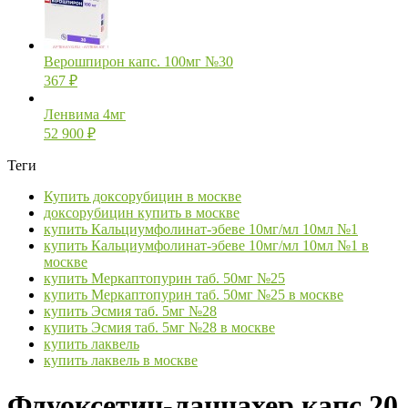
Верошпирон капс. 100мг №30
367
₽
Ленвима 4мг
52 900
₽
Теги
Купить доксорубицин в москве
доксорубицин купить в москве
купить Кальциумфолинат-эбеве 10мг/мл 10мл №1
купить Кальциумфолинат-эбеве 10мг/мл 10мл №1 в
москве
купить Меркаптопурин таб. 50мг №25
купить Меркаптопурин таб. 50мг №25 в москве
купить Эсмия таб. 5мг №28
купить Эсмия таб. 5мг №28 в москве
купить лаквель
купить лаквель в москве
Флуоксетин-ланнахер капс 20