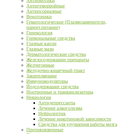
Антибиотики
Антигеморройные
Антипсориазные
Венотоники
Гематологические (Плазмозаменители,
парент.питание)
Гинекология
Гормональные средства
Глазные капли
Глазные мази
Дерматологические средства
Железосодержащие препараты
Желчегонные
Желудочно-кишечный-тракт
Закрепляющие
Иммуномодуляторы
Йодсодержащие средства
Ноотропные и транквилизаторы
Неврология
Антидепрессанты
Лечение алкоголизма
Нейролептик
Лечение никотиновой зависимости
Средства для улучшения работы мозга
Противоязвенные