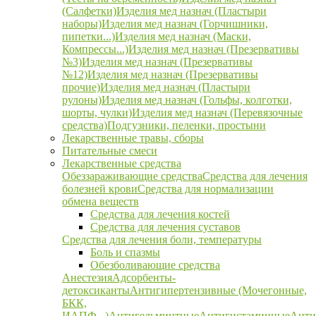
(Салфетки)
Изделия мед назнач (Пластыри
наборы)
Изделия мед назнач (Горчишники,
пипетки...)
Изделия мед назнач (Маски,
Компрессы...)
Изделия мед назнач (Презервативы
№3)
Изделия мед назнач (Презервативы
№12)
Изделия мед назнач (Презервативы
прочие)
Изделия мед назнач (Пластыри
рулоны)
Изделия мед назнач (Гольфы, колготки,
шорты, чулки)
Изделия мед назнач (Перевязочные
средства)
Подгузники, пеленки, простыни
Лекарственные травы, сборы
Питательные смеси
Лекарственные средства
Обеззараживающие средства
Средства для лечения
болезней крови
Средства для нормализации
обмена веществ
Средства для лечения костей
Средства для лечения суставов
Средства для лечения боли, температуры
Боль и спазмы
Обезболивающие средства
Анестезия
Адсорбенты-
детоксиканты
Антигипертензивные (Мочегонные,
БКК,
ИАПФ...)
Антигельминтные
Антигистаминные
Анти