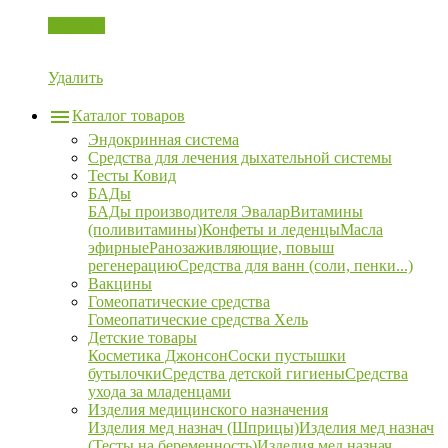
Корзина
Удалить
Каталог товаров
Эндокринная система
Средства для лечения дыхательной системы
Тесты Ковид
БАДы
БАДы производителя Эвалар
Витамины
(поливитамины)
Конфеты и леденцы
Масла
эфирные
Ранозаживляющие, повыш
регенерацию
Средства для ванн (соли, пенки...)
Вакцины
Гомеопатические средства
Гомеопатические средства Хель
Детские товары
Косметика Джонсон
Соски пустышки
бутылочки
Средства детской гигиены
Средства
ухода за младенцами
Изделия медицинского назначения
Изделия мед назнач (Шприцы)
Изделия мед назнач
(Тесты на беременность)
Изделия мед назнач