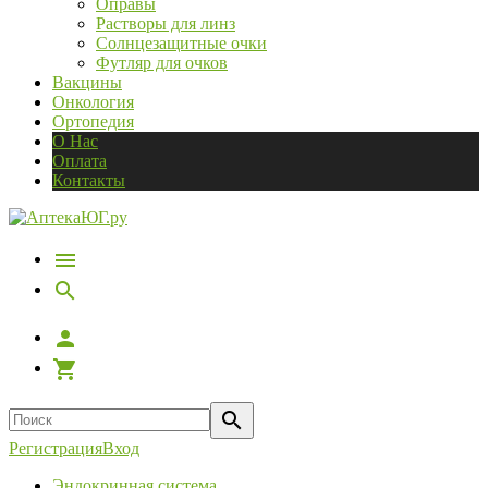
Оправы
Растворы для линз
Солнцезащитные очки
Футляр для очков
Вакцины
Онкология
Ортопедия
О Нас
Оплата
Контакты
Регистрация
Вход
Эндокринная система