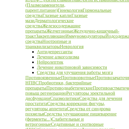
(Плазмозаменители,
парент.питание)
Гинекология
Гормональные
средства
Глазные капли
Глазные
мази
Дерматологические
средства
Железосодержащие
препараты
Желчегонные
Желудочно-кишечный-
тракт
Закрепляющие
Иммуномодуляторы
Йодсодерж
средства
Ноотропные и
транквилизаторы
Неврология
Антидепрессанты
Лечение алкоголизма
Нейролептик
Лечение никотиновой зависимости
Средства для улучшения работы мозга
Противоязвенные
Противорвотные
Противозачаточ
НПВС
Пробиотики, бактерийные
препараты
Противодиабетические
Противоастматич
повыш регенерацию
Регуляторы эректильной
дисфункции
Спазмолитики
Средства для лечения
простатита
Средства коррекции фигуры,
регуляторы аппетита
Средства от синдрома
похмелья
Средства улучшающие пищеварение
(ферменты...)
Слабительные и
ветрогонные
Седативные и снотворные