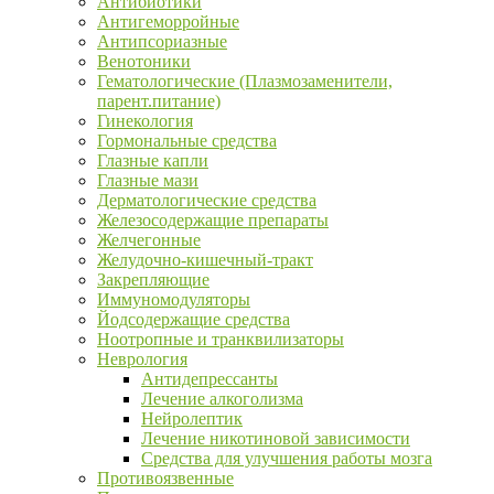
Антибиотики
Антигеморройные
Антипсориазные
Венотоники
Гематологические (Плазмозаменители,
парент.питание)
Гинекология
Гормональные средства
Глазные капли
Глазные мази
Дерматологические средства
Железосодержащие препараты
Желчегонные
Желудочно-кишечный-тракт
Закрепляющие
Иммуномодуляторы
Йодсодержащие средства
Ноотропные и транквилизаторы
Неврология
Антидепрессанты
Лечение алкоголизма
Нейролептик
Лечение никотиновой зависимости
Средства для улучшения работы мозга
Противоязвенные