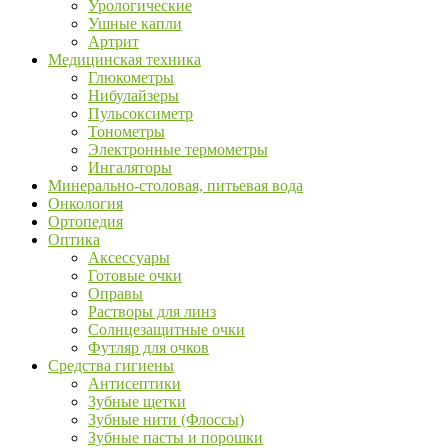
Урологические
Ушные капли
Артрит
Медицинская техника
Глюкометры
Нибулайзеры
Пульсоксиметр
Тонометры
Электронные термометры
Ингаляторы
Минерально-столовая, питьевая вода
Онкология
Ортопедия
Оптика
Аксессуары
Готовые очки
Оправы
Растворы для линз
Солнцезащитные очки
Футляр для очков
Средства гигиены
Антисептики
Зубные щетки
Зубные нити (Флоссы)
Зубные пасты и порошки