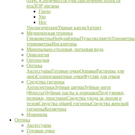
(ЦНС)
Сердечно-сосудистые
Лечение полости
рта
ЛОР органы
Горло
Ухо
Нос
Урологические
Ушные капли
Артрит
Медицинская техника
Глюкометры
Нибулайзеры
Пульсоксиметр
Тонометры
термометры
Ингаляторы
Минерально-столовая, питьевая вода
Онкология
Ортопедия
Оптика
Аксессуары
Готовые очки
Оправы
Растворы для
линз
Солнцезащитные очки
Футляр для очков
Средства гигиены
Антисептики
Зубные щетки
Зубные нити
(Флоссы)
Зубные пасты и порошки
Подгузники,
пеленки, простыни
Средства ухода за лицом и
телом
Средства общей гигиены
Средства женской
гигиены
Косметика
Ножницы
Оптика
Аксессуары
Готовые очки