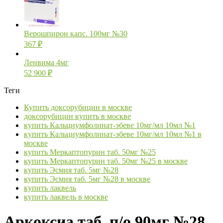
Верошпирон капс. 100мг №30
367
₽
Ленвима 4мг
52 900
₽
Теги
Купить доксорубицин в москве
доксорубицин купить в москве
купить Кальциумфолинат-эбеве 10мг/мл 10мл №1
купить Кальциумфолинат-эбеве 10мг/мл 10мл №1 в
москве
купить Меркаптопурин таб. 50мг №25
купить Меркаптопурин таб. 50мг №25 в москве
купить Эсмия таб. 5мг №28
купить Эсмия таб. 5мг №28 в москве
купить лаквель
купить лаквель в москве
Аркоксиа таб. п/о 90мг №28