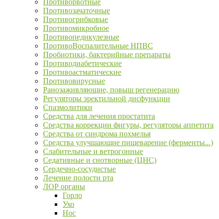
Противорвотные
Противозачаточные
Противогрибковые
Противомикробное
Противопедикулезные
ПротивоВоспалительные НПВС
Пробиотики, бактерийные препараты
Противодиабетические
Противоастматические
Противовирусные
Ранозаживляющие, повыш регенерацию
Регуляторы эректильной дисфункции
Спазмолитики
Средства для лечения простатита
Средства коррекции фигуры, регуляторы аппетита
Средства от синдрома похмелья
Средства улучшающие пищеварение (ферменты...)
Слабительные и ветрогонные
Седативные и снотворные (ЦНС)
Сердечно-сосудистые
Лечение полости рта
ЛОР органы
Горло
Ухо
Нос