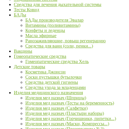
Средства для лечения дыхательной системы
Тесты Ковид
БАДы
БАДы производителя Эвалар
Витамины (поливитамины)
Конфеты и леденцы
Масла эфирные
Ранозаживляющие, повыш регенерацию
Средства для ванн (соли, пенки...)
Вакцины
Гомеопатические средства
Гомеопатические средства Хель
Детские товары
Косметика Джонсон
Соски пустышки бутылочки
Средства детской гигиены
Средства ухода за младенцами
Изделия медицинского назначения
Изделия мед назнач (Шприцы)
Изделия мед назнач (Тесты на беременность)
Изделия мед назнач (Салфетки)
Изделия мед назнач (Пластыри наборы)
Изделия мед назнач (Горчишники, пипетки...)
Изделия мед назнач (Маски, Компрессы...)
Изделия мед назнач (Презервативы №3)