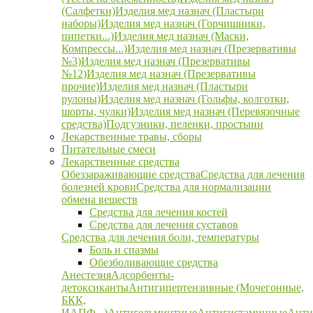
(Салфетки)
Изделия мед назнач (Пластыри
наборы)
Изделия мед назнач (Горчишники,
пипетки...)
Изделия мед назнач (Маски,
Компрессы...)
Изделия мед назнач (Презервативы
№3)
Изделия мед назнач (Презервативы
№12)
Изделия мед назнач (Презервативы
прочие)
Изделия мед назнач (Пластыри
рулоны)
Изделия мед назнач (Гольфы, колготки,
шорты, чулки)
Изделия мед назнач (Перевязочные
средства)
Подгузники, пеленки, простыни
Лекарственные травы, сборы
Питательные смеси
Лекарственные средства
Обеззараживающие средства
Средства для лечения
болезней крови
Средства для нормализации
обмена веществ
Средства для лечения костей
Средства для лечения суставов
Средства для лечения боли, температуры
Боль и спазмы
Обезболивающие средства
Анестезия
Адсорбенты-
детоксиканты
Антигипертензивные (Мочегонные,
БКК,
ИАПФ...)
Антигельминтные
Антигистаминные
Анти