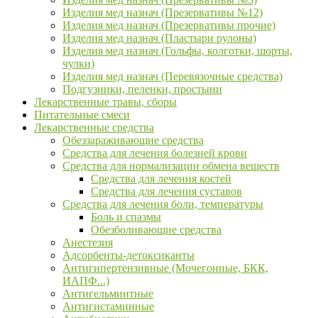
Изделия мед назнач (Презервативы №12)
Изделия мед назнач (Презервативы прочие)
Изделия мед назнач (Пластыри рулоны)
Изделия мед назнач (Гольфы, колготки, шорты,
чулки)
Изделия мед назнач (Перевязочные средства)
Подгузники, пеленки, простыни
Лекарственные травы, сборы
Питательные смеси
Лекарственные средства
Обеззараживающие средства
Средства для лечения болезней крови
Средства для нормализации обмена веществ
Средства для лечения костей
Средства для лечения суставов
Средства для лечения боли, температуры
Боль и спазмы
Обезболивающие средства
Анестезия
Адсорбенты-детоксиканты
Антигипертензивные (Мочегонные, БКК,
ИАПФ...)
Антигельминтные
Антигистаминные