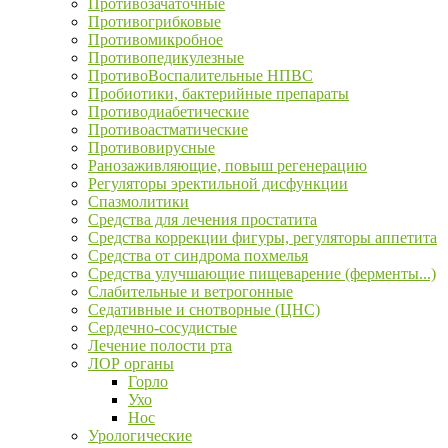
Противозачаточные
Противогрибковые
Противомикробное
Противопедикулезные
ПротивоВоспалительные НПВС
Пробиотики, бактерийные препараты
Противодиабетические
Противоастматические
Противовирусные
Ранозаживляющие, повыш регенерацию
Регуляторы эректильной дисфункции
Спазмолитики
Средства для лечения простатита
Средства коррекции фигуры, регуляторы аппетита
Средства от синдрома похмелья
Средства улучшающие пищеварение (ферменты...)
Слабительные и ветрогонные
Седативные и снотворные (ЦНС)
Сердечно-сосудистые
Лечение полости рта
ЛОР органы
Горло
Ухо
Нос
Урологические