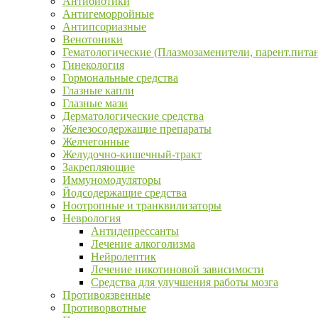
Антибиотики
Антигеморройные
Антипсориазные
Венотоники
Гематологические (Плазмозаменители, парент.пита
Гинекология
Гормональные средства
Глазные капли
Глазные мази
Дерматологические средства
Железосодержащие препараты
Желчегонные
Желудочно-кишечный-тракт
Закрепляющие
Иммуномодуляторы
Йодсодержащие средства
Ноотропные и транквилизаторы
Неврология
Антидепрессанты
Лечение алкоголизма
Нейролептик
Лечение никотиновой зависимости
Средства для улучшения работы мозга
Противоязвенные
Противорвотные