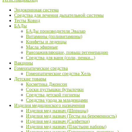
Эндокринная система
Средства для лечения дыхательной системы
Тесты Ковид
БАДы
БАДы производителя Эвалар
Витамины (поливитамины)
Конфеты и леденцы
Масла эфирные
Ранозаживляющие, повыш регенерацию
Средства для ванн (соли, пенки...)
Вакцины
Гомеопатические средства
Гомеопатические средства Хель
Детские товары
Косметика Джонсон
Соски пустышки бутылочки
Средства детской гигиены
Средства ухода за младенцами
Изделия медицинского назначения
Изделия мед назнач (Шприцы)
Изделия мед назнач (Тесты на беременность)
Изделия мед назнач (Салфетки)
Изделия мед назнач (Пластыри наборы)
Изделия мед назнач (Горчишники, пипетки...)