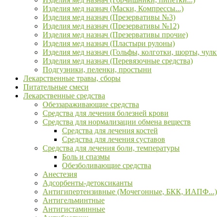
Изделия мед назнач (Маски, Компрессы...)
Изделия мед назнач (Презервативы №3)
Изделия мед назнач (Презервативы №12)
Изделия мед назнач (Презервативы прочие)
Изделия мед назнач (Пластыри рулоны)
Изделия мед назнач (Гольфы, колготки, шорты, чулк
Изделия мед назнач (Перевязочные средства)
Подгузники, пеленки, простыни
Лекарственные травы, сборы
Питательные смеси
Лекарственные средства
Обеззараживающие средства
Средства для лечения болезней крови
Средства для нормализации обмена веществ
Средства для лечения костей
Средства для лечения суставов
Средства для лечения боли, температуры
Боль и спазмы
Обезболивающие средства
Анестезия
Адсорбенты-детоксиканты
Антигипертензивные (Мочегонные, БКК, ИАПФ...)
Антигельминтные
Антигистаминные