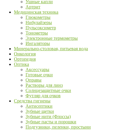
Ушные капли
Артрит
Медицинская техника
Глюкометры
Нибулайзеры
Пульсоксиметр
Тонометры
Электронные термометры
Ингаляторы
Минерально-столовая, питьевая вода
Онкология
Ортопедия
Оптика
Аксессуары
Готовые очки
Оправы
Растворы для линз
Солнцезащитные очки
Футляр для очков
Средства гигиены
Антисептики
Зубные щетки
Зубные нити (Флоссы)
Зубные пасты и порошки
Подгузники, пеленки, простыни