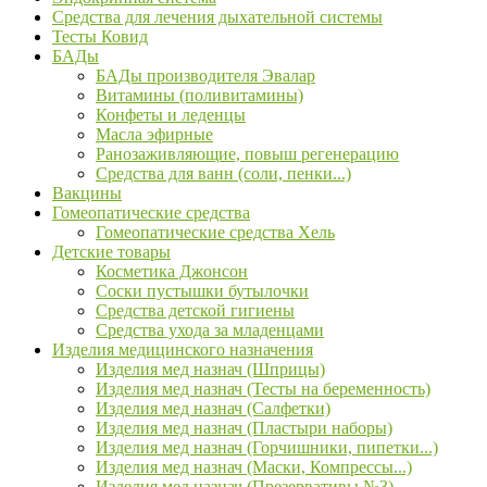
Средства для лечения дыхательной системы
Тесты Ковид
БАДы
БАДы производителя Эвалар
Витамины (поливитамины)
Конфеты и леденцы
Масла эфирные
Ранозаживляющие, повыш регенерацию
Средства для ванн (соли, пенки...)
Вакцины
Гомеопатические средства
Гомеопатические средства Хель
Детские товары
Косметика Джонсон
Соски пустышки бутылочки
Средства детской гигиены
Средства ухода за младенцами
Изделия медицинского назначения
Изделия мед назнач (Шприцы)
Изделия мед назнач (Тесты на беременность)
Изделия мед назнач (Салфетки)
Изделия мед назнач (Пластыри наборы)
Изделия мед назнач (Горчишники, пипетки...)
Изделия мед назнач (Маски, Компрессы...)
Изделия мед назнач (Презервативы №3)