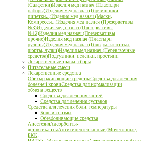
(Салфетки)
Изделия мед назнач (Пластыри
наборы)
Изделия мед назнач (Горчишники,
пипетки...)
Изделия мед назнач (Маски,
Компрессы...)
Изделия мед назнач (Презервативы
№3)
Изделия мед назнач (Презервативы
№12)
Изделия мед назнач (Презервативы
прочие)
Изделия мед назнач (Пластыри
рулоны)
Изделия мед назнач (Гольфы, колготки,
шорты, чулки)
Изделия мед назнач (Перевязочные
средства)
Подгузники, пеленки, простыни
Лекарственные травы, сборы
Питательные смеси
Лекарственные средства
Обеззараживающие средства
Средства для лечения
болезней крови
Средства для нормализации
обмена веществ
Средства для лечения костей
Средства для лечения суставов
Средства для лечения боли, температуры
Боль и спазмы
Обезболивающие средства
Анестезия
Адсорбенты-
детоксиканты
Антигипертензивные (Мочегонные,
БКК,
ИАПФ...)
Антигельминтные
Антигистаминные
Анти