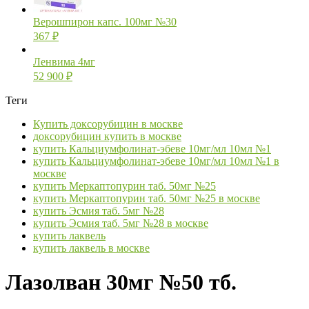
Верошпирон капс. 100мг №30
367
₽
Ленвима 4мг
52 900
₽
Теги
Купить доксорубицин в москве
доксорубицин купить в москве
купить Кальциумфолинат-эбеве 10мг/мл 10мл №1
купить Кальциумфолинат-эбеве 10мг/мл 10мл №1 в
москве
купить Меркаптопурин таб. 50мг №25
купить Меркаптопурин таб. 50мг №25 в москве
купить Эсмия таб. 5мг №28
купить Эсмия таб. 5мг №28 в москве
купить лаквель
купить лаквель в москве
Лазолван 30мг №50 тб.