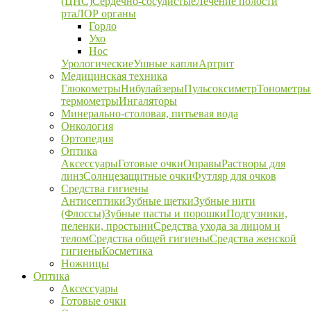
(ЦНС)
Сердечно-сосудистые
Лечение полости
рта
ЛОР органы
Горло
Ухо
Нос
Урологические
Ушные капли
Артрит
Медицинская техника
Глюкометры
Нибулайзеры
Пульсоксиметр
Тонометры
термометры
Ингаляторы
Минерально-столовая, питьевая вода
Онкология
Ортопедия
Оптика
Аксессуары
Готовые очки
Оправы
Растворы для
линз
Солнцезащитные очки
Футляр для очков
Средства гигиены
Антисептики
Зубные щетки
Зубные нити
(Флоссы)
Зубные пасты и порошки
Подгузники,
пеленки, простыни
Средства ухода за лицом и
телом
Средства общей гигиены
Средства женской
гигиены
Косметика
Ножницы
Оптика
Аксессуары
Готовые очки