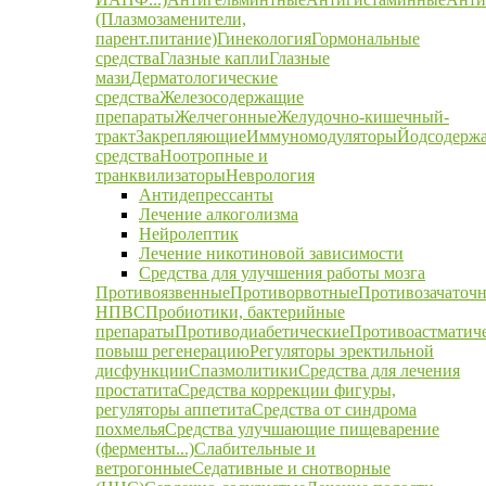
(Плазмозаменители,
парент.питание)
Гинекология
Гормональные
средства
Глазные капли
Глазные
мази
Дерматологические
средства
Железосодержащие
препараты
Желчегонные
Желудочно-кишечный-
тракт
Закрепляющие
Иммуномодуляторы
Йодсодерж
средства
Ноотропные и
транквилизаторы
Неврология
Антидепрессанты
Лечение алкоголизма
Нейролептик
Лечение никотиновой зависимости
Средства для улучшения работы мозга
Противоязвенные
Противорвотные
Противозачаточ
НПВС
Пробиотики, бактерийные
препараты
Противодиабетические
Противоастматич
повыш регенерацию
Регуляторы эректильной
дисфункции
Спазмолитики
Средства для лечения
простатита
Средства коррекции фигуры,
регуляторы аппетита
Средства от синдрома
похмелья
Средства улучшающие пищеварение
(ферменты...)
Слабительные и
ветрогонные
Седативные и снотворные