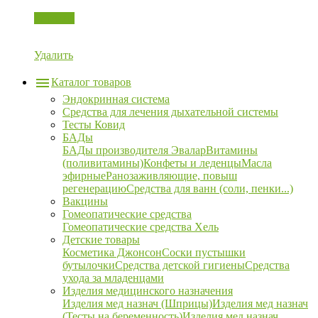
Корзина
Удалить
Каталог товаров
Эндокринная система
Средства для лечения дыхательной системы
Тесты Ковид
БАДы
БАДы производителя Эвалар
Витамины
(поливитамины)
Конфеты и леденцы
Масла
эфирные
Ранозаживляющие, повыш
регенерацию
Средства для ванн (соли, пенки...)
Вакцины
Гомеопатические средства
Гомеопатические средства Хель
Детские товары
Косметика Джонсон
Соски пустышки
бутылочки
Средства детской гигиены
Средства
ухода за младенцами
Изделия медицинского назначения
Изделия мед назнач (Шприцы)
Изделия мед назнач
(Тесты на беременность)
Изделия мед назнач