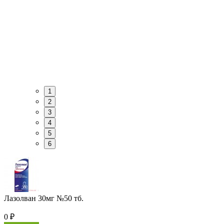
1
2
3
4
5
6
Лазолван 30мг №50 тб.
0
₽