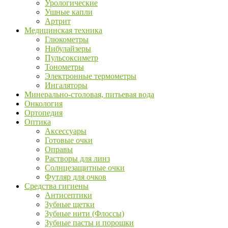
Урологические
Ушные капли
Артрит
Медицинская техника
Глюкометры
Нибулайзеры
Пульсоксиметр
Тонометры
Электронные термометры
Ингаляторы
Минерально-столовая, питьевая вода
Онкология
Ортопедия
Оптика
Аксессуары
Готовые очки
Оправы
Растворы для линз
Солнцезащитные очки
Футляр для очков
Средства гигиены
Антисептики
Зубные щетки
Зубные нити (Флоссы)
Зубные пасты и порошки