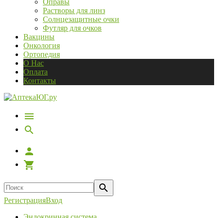
Оправы
Растворы для линз
Солнцезащитные очки
Футляр для очков
Вакцины
Онкология
Ортопедия
О Нас
Оплата
Контакты
Регистрация
Вход
Эндокринная система