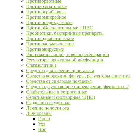
Противорвотные
Противозачаточные
Противогрибковые
Противомикробное
Противопедикулезные
ПротивоВоспалительные НПВС
Пробиотики, бактерийные препараты
Противодиабетические
Противоастматические
Противовирусные
Ранозаживляющие, повыш регенерацию
Регуляторы эректильной дисфункции
Спазмолитики
Средства для лечения простатита
Средства коррекции фигуры, регуляторы аппетита
Средства от синдрома похмелья
Средства улучшающие пищеварение (ферменты...)
Слабительные и ветрогонные
Седативные и снотворные (ЦНС)
Сердечно-сосудистые
Лечение полости рта
ЛОР органы
Горло
Ухо
Нос