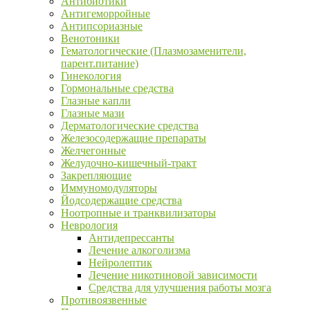
Антибиотики
Антигеморройные
Антипсориазные
Венотоники
Гематологические (Плазмозаменители,
парент.питание)
Гинекология
Гормональные средства
Глазные капли
Глазные мази
Дерматологические средства
Железосодержащие препараты
Желчегонные
Желудочно-кишечный-тракт
Закрепляющие
Иммуномодуляторы
Йодсодержащие средства
Ноотропные и транквилизаторы
Неврология
Антидепрессанты
Лечение алкоголизма
Нейролептик
Лечение никотиновой зависимости
Средства для улучшения работы мозга
Противоязвенные