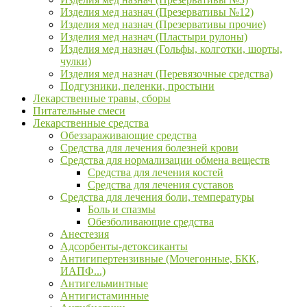
Изделия мед назнач (Презервативы №12)
Изделия мед назнач (Презервативы прочие)
Изделия мед назнач (Пластыри рулоны)
Изделия мед назнач (Гольфы, колготки, шорты,
чулки)
Изделия мед назнач (Перевязочные средства)
Подгузники, пеленки, простыни
Лекарственные травы, сборы
Питательные смеси
Лекарственные средства
Обеззараживающие средства
Средства для лечения болезней крови
Средства для нормализации обмена веществ
Средства для лечения костей
Средства для лечения суставов
Средства для лечения боли, температуры
Боль и спазмы
Обезболивающие средства
Анестезия
Адсорбенты-детоксиканты
Антигипертензивные (Мочегонные, БКК,
ИАПФ...)
Антигельминтные
Антигистаминные