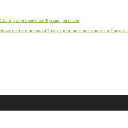
Солнцезащитные очки
Футляр для очков
убные пасты и порошки
Подгузники, пеленки, простыни
Средства