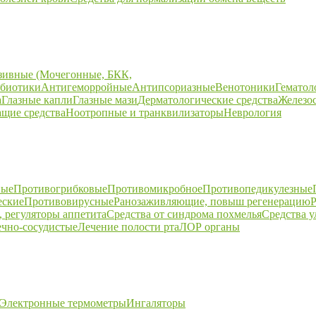
зивные (Мочегонные, БКК,
биотики
Антигеморройные
Антипсориазные
Венотоники
Гематол
а
Глазные капли
Глазные мази
Дерматологические средства
Железо
щие средства
Ноотропные и транквилизаторы
Неврология
ные
Противогрибковые
Противомикробное
Противопедикулезные
еские
Противовирусные
Ранозаживляющие, повыш регенерацию
Р
 регуляторы аппетита
Средства от синдрома похмелья
Средства 
ечно-сосудистые
Лечение полости рта
ЛОР органы
Электронные термометры
Ингаляторы