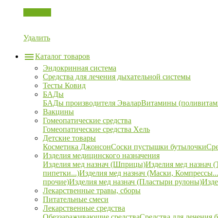
Корзина
Удалить
Каталог товаров
Эндокринная система
Средства для лечения дыхательной системы
Тесты Ковид
БАДы
БАДы производителя Эвалар
Витамины (поливитам
Вакцины
Гомеопатические средства
Гомеопатические средства Хель
Детские товары
Косметика Джонсон
Соски пустышки бутылочки
Сре
Изделия медицинского назначения
Изделия мед назнач (Шприцы)
Изделия мед назнач (
пипетки...)
Изделия мед назнач (Маски, Компрессы...
прочие)
Изделия мед назнач (Пластыри рулоны)
Изде
Лекарственные травы, сборы
Питательные смеси
Лекарственные средства
Обеззараживающие средства
Средства для лечения 