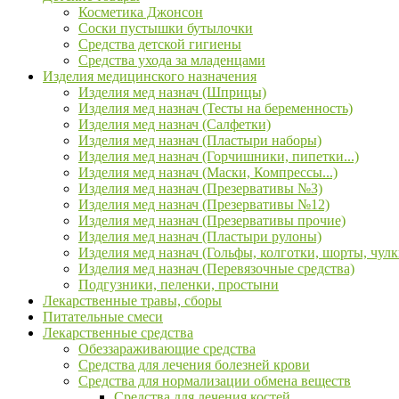
Косметика Джонсон
Соски пустышки бутылочки
Средства детской гигиены
Средства ухода за младенцами
Изделия медицинского назначения
Изделия мед назнач (Шприцы)
Изделия мед назнач (Тесты на беременность)
Изделия мед назнач (Салфетки)
Изделия мед назнач (Пластыри наборы)
Изделия мед назнач (Горчишники, пипетки...)
Изделия мед назнач (Маски, Компрессы...)
Изделия мед назнач (Презервативы №3)
Изделия мед назнач (Презервативы №12)
Изделия мед назнач (Презервативы прочие)
Изделия мед назнач (Пластыри рулоны)
Изделия мед назнач (Гольфы, колготки, шорты, чулк
Изделия мед назнач (Перевязочные средства)
Подгузники, пеленки, простыни
Лекарственные травы, сборы
Питательные смеси
Лекарственные средства
Обеззараживающие средства
Средства для лечения болезней крови
Средства для нормализации обмена веществ
Средства для лечения костей