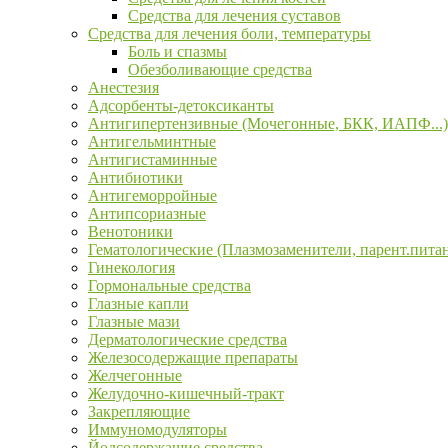
Средства для лечения суставов
Средства для лечения боли, температуры
Боль и спазмы
Обезболивающие средства
Анестезия
Адсорбенты-детоксиканты
Антигипертензивные (Мочегонные, БКК, ИАПФ...)
Антигельминтные
Антигистаминные
Антибиотики
Антигеморройные
Антипсориазные
Венотоники
Гематологические (Плазмозаменители, парент.пита
Гинекология
Гормональные средства
Глазные капли
Глазные мази
Дерматологические средства
Железосодержащие препараты
Желчегонные
Желудочно-кишечный-тракт
Закрепляющие
Иммуномодуляторы
Йодсодержащие средства