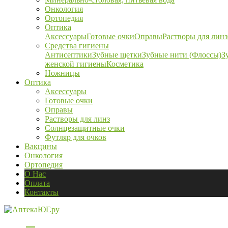
Онкология
Ортопедия
Оптика
Аксессуары
Готовые очки
Оправы
Растворы для линз
Средства гигиены
Антисептики
Зубные щетки
Зубные нити (Флоссы)
З
женской гигиены
Косметика
Ножницы
Оптика
Аксессуары
Готовые очки
Оправы
Растворы для линз
Солнцезащитные очки
Футляр для очков
Вакцины
Онкология
Ортопедия
О Нас
Оплата
Контакты