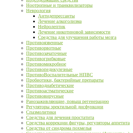
Ноотропные и транквилизаторы
Неврология
Антидепрессанты
Лечение алкоголизма
Нейролептик
Лечение никотиновой зависимости
Средства для улучшения работы мозга
Противоязвенные
Противорвотные
Противозачаточные
Противогрибковые
Противомикробное
Противопедикулезные
ПротивоВоспалительные НПВС
Пробиотики, бактерийные препараты
Противодиабетические
Противоастматические
Противовирусные
Ранозаживляющие, повыш регенерацию
Регуляторы эректильной дисфункции
Спазмолитики
Средства для лечения простатита
Средства коррекции фигуры, регуляторы аппетита
Средства от синдрома похмелья