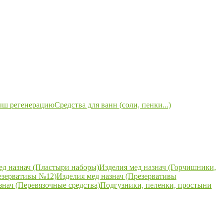
ыш регенерацию
Средства для ванн (соли, пенки...)
ед назнач (Пластыри наборы)
Изделия мед назнач (Горчишники,
езервативы №12)
Изделия мед назнач (Презервативы
знач (Перевязочные средства)
Подгузники, пеленки, простыни