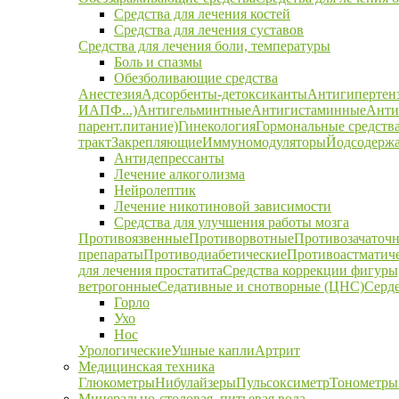
Средства для лечения костей
Средства для лечения суставов
Средства для лечения боли, температуры
Боль и спазмы
Обезболивающие средства
Анестезия
Адсорбенты-детоксиканты
Антигипертен
ИАПФ...)
Антигельминтные
Антигистаминные
Анти
парент.питание)
Гинекология
Гормональные средств
тракт
Закрепляющие
Иммуномодуляторы
Йодсодержа
Антидепрессанты
Лечение алкоголизма
Нейролептик
Лечение никотиновой зависимости
Средства для улучшения работы мозга
Противоязвенные
Противорвотные
Противозачаточ
препараты
Противодиабетические
Противоастматич
для лечения простатита
Средства коррекции фигуры,
ветрогонные
Седативные и снотворные (ЦНС)
Серд
Горло
Ухо
Нос
Урологические
Ушные капли
Артрит
Медицинская техника
Глюкометры
Нибулайзеры
Пульсоксиметр
Тонометры
Минерально-столовая, питьевая вода