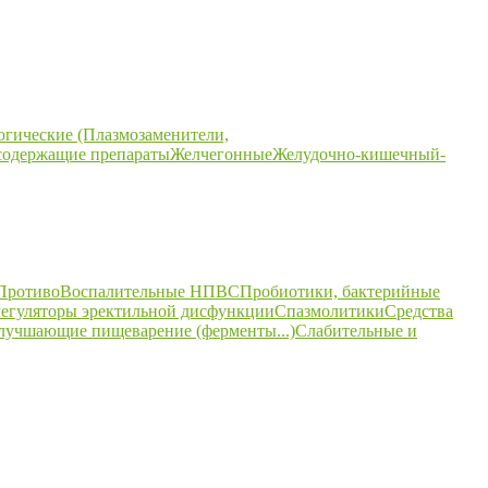
огические (Плазмозаменители,
содержащие препараты
Желчегонные
Желудочно-кишечный-
ПротивоВоспалительные НПВС
Пробиотики, бактерийные
егуляторы эректильной дисфункции
Спазмолитики
Средства
улучшающие пищеварение (ферменты...)
Слабительные и