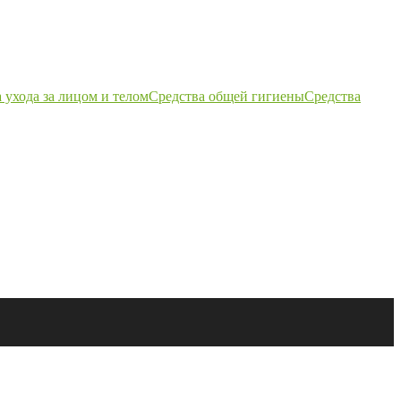
 ухода за лицом и телом
Средства общей гигиены
Средства