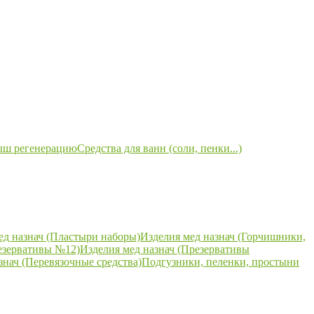
ыш регенерацию
Средства для ванн (соли, пенки...)
ед назнач (Пластыри наборы)
Изделия мед назнач (Горчишники,
езервативы №12)
Изделия мед назнач (Презервативы
знач (Перевязочные средства)
Подгузники, пеленки, простыни