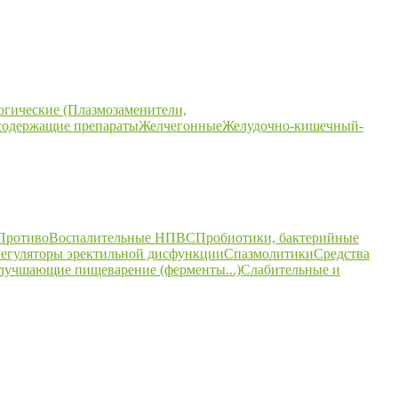
огические (Плазмозаменители,
содержащие препараты
Желчегонные
Желудочно-кишечный-
ПротивоВоспалительные НПВС
Пробиотики, бактерийные
егуляторы эректильной дисфункции
Спазмолитики
Средства
улучшающие пищеварение (ферменты...)
Слабительные и