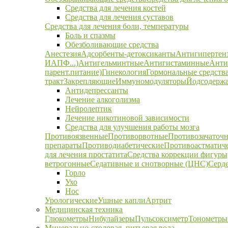
Средства для лечения костей
Средства для лечения суставов
Средства для лечения боли, температуры
Боль и спазмы
Обезболивающие средства
Анестезия
Адсорбенты-детоксиканты
Антигипертен
ИАПФ...)
Антигельминтные
Антигистаминные
Анти
парент.питание)
Гинекология
Гормональные средств
тракт
Закрепляющие
Иммуномодуляторы
Йодсодержа
Антидепрессанты
Лечение алкоголизма
Нейролептик
Лечение никотиновой зависимости
Средства для улучшения работы мозга
Противоязвенные
Противорвотные
Противозачаточ
препараты
Противодиабетические
Противоастматич
для лечения простатита
Средства коррекции фигуры,
ветрогонные
Седативные и снотворные (ЦНС)
Серд
Горло
Ухо
Нос
Урологические
Ушные капли
Артрит
Медицинская техника
Глюкометры
Нибулайзеры
Пульсоксиметр
Тонометры
Минерально-столовая, питьевая вода