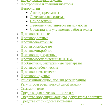
Ноотропные и транквилизаторы
Неврология
Антидепрессанты
Лечение алкоголизма
Нейролептик
Лечение никотиновой зависимости
Средства для улучшения работы мозга
Противоязвенные
Противорвотные
Противозачаточные
Противогрибковые
Противомикробное
Противопедикулезные
ПротивоВоспалительные НПВС
Пробиотики, бактерийные препараты
Противодиабетические
Противоастматические
Противовирусные
Ранозаживляющие, повыш регенерацию
Регуляторы эректильной дисфункции
Спазмолитики
Средства для лечения простатита
Средства коррекции фигуры, регуляторы аппетита
Средства от синдрома похмелья