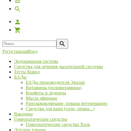
Регистрация
Вход
Эндокринная система
Средства для лечения дыхательной системы
Тесты Ковид
БАДы
БАДы производителя Эвалар
Витамины (поливитамины)
Конфеты и леденцы
Масла эфирные
Ранозаживляющие, повыш регенерацию
Средства для ванн (соли, пенки...)
Вакцины
Гомеопатические средства
Гомеопатические средства Хель
Детские товары