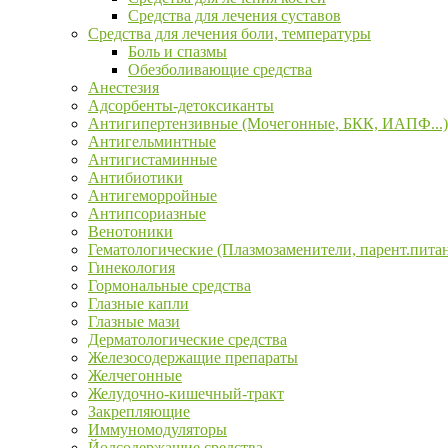
Средства для лечения суставов
Средства для лечения боли, температуры
Боль и спазмы
Обезболивающие средства
Анестезия
Адсорбенты-детоксиканты
Антигипертензивные (Мочегонные, БКК, ИАПФ...)
Антигельминтные
Антигистаминные
Антибиотики
Антигеморройные
Антипсориазные
Венотоники
Гематологические (Плазмозаменители, парент.пита
Гинекология
Гормональные средства
Глазные капли
Глазные мази
Дерматологические средства
Железосодержащие препараты
Желчегонные
Желудочно-кишечный-тракт
Закрепляющие
Иммуномодуляторы
Йодсодержащие средства