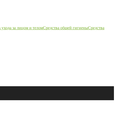
 ухода за лицом и телом
Средства общей гигиены
Средства