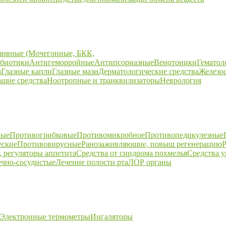
зивные (Мочегонные, БКК,
биотики
Антигеморройные
Антипсориазные
Венотоники
Гематол
а
Глазные капли
Глазные мази
Дерматологические средства
Железо
щие средства
Ноотропные и транквилизаторы
Неврология
ные
Противогрибковые
Противомикробное
Противопедикулезные
еские
Противовирусные
Ранозаживляющие, повыш регенерацию
Р
 регуляторы аппетита
Средства от синдрома похмелья
Средства 
ечно-сосудистые
Лечение полости рта
ЛОР органы
Электронные термометры
Ингаляторы