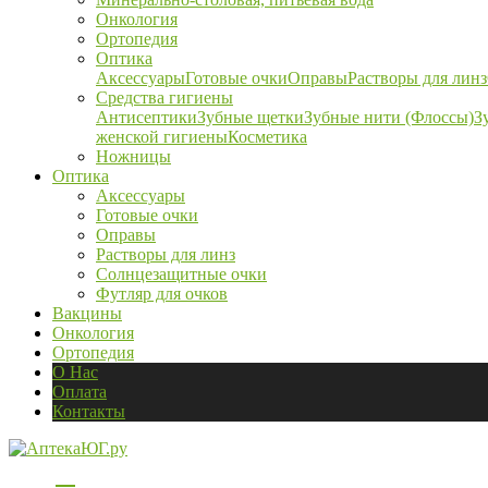
Онкология
Ортопедия
Оптика
Аксессуары
Готовые очки
Оправы
Растворы для линз
Средства гигиены
Антисептики
Зубные щетки
Зубные нити (Флоссы)
З
женской гигиены
Косметика
Ножницы
Оптика
Аксессуары
Готовые очки
Оправы
Растворы для линз
Солнцезащитные очки
Футляр для очков
Вакцины
Онкология
Ортопедия
О Нас
Оплата
Контакты