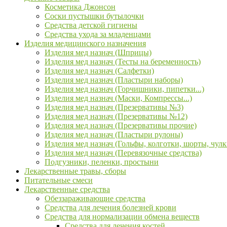
Косметика Джонсон
Соски пустышки бутылочки
Средства детской гигиены
Средства ухода за младенцами
Изделия медицинского назначения
Изделия мед назнач (Шприцы)
Изделия мед назнач (Тесты на беременность)
Изделия мед назнач (Салфетки)
Изделия мед назнач (Пластыри наборы)
Изделия мед назнач (Горчишники, пипетки...)
Изделия мед назнач (Маски, Компрессы...)
Изделия мед назнач (Презервативы №3)
Изделия мед назнач (Презервативы №12)
Изделия мед назнач (Презервативы прочие)
Изделия мед назнач (Пластыри рулоны)
Изделия мед назнач (Гольфы, колготки, шорты, чулк
Изделия мед назнач (Перевязочные средства)
Подгузники, пеленки, простыни
Лекарственные травы, сборы
Питательные смеси
Лекарственные средства
Обеззараживающие средства
Средства для лечения болезней крови
Средства для нормализации обмена веществ
Средства для лечения костей