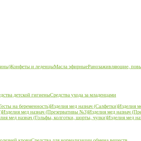
ины)
Конфеты и леденцы
Масла эфирные
Ранозаживляющие, пов
дства детской гигиены
Средства ухода за младенцами
Тесты на беременность)
Изделия мед назнач (Салфетки)
Изделия м
)
Изделия мед назнач (Презервативы №3)
Изделия мед назнач (Пр
лия мед назнач (Гольфы, колготки, шорты, чулки)
Изделия мед на
болезней крови
Средства для нормализации обмена веществ