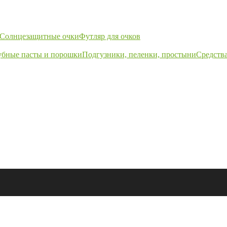
Солнцезащитные очки
Футляр для очков
убные пасты и порошки
Подгузники, пеленки, простыни
Средства