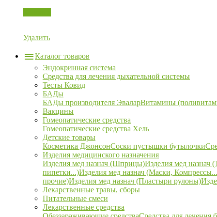
Корзина
Удалить
Каталог товаров
Эндокринная система
Средства для лечения дыхательной системы
Тесты Ковид
БАДы
БАДы производителя Эвалар
Витамины (поливитам
Вакцины
Гомеопатические средства
Гомеопатические средства Хель
Детские товары
Косметика Джонсон
Соски пустышки бутылочки
Сре
Изделия медицинского назначения
Изделия мед назнач (Шприцы)
Изделия мед назнач (
пипетки...)
Изделия мед назнач (Маски, Компрессы...
прочие)
Изделия мед назнач (Пластыри рулоны)
Изде
Лекарственные травы, сборы
Питательные смеси
Лекарственные средства
Обеззараживающие средства
Средства для лечения 