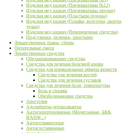
Изделия мед назнач (Презервативы №12)
Изделия мед назнач (Презервативы прочие)
Изделия мед назнач (Пластыри рулоны)
Изделия мед назнач (Гольфы, колготки, шорты,
чулки)
Изделия мед назнач (Перевязочные средства)
Подгузники, пеленки, простыни
Лекарственные травы, сборы
Питательные смеси
Лекарственные средства
Обеззараживающие средства
Средства для лечения болезней крови
Средства для нормализации обмена веществ
Средства для лечения костей
Средства для лечения суставов
Средства для лечения боли, температуры
Боль и спазмы
Обезболивающие средства
Анестезия
Адсорбенты-детоксиканты
Антигипертензивные (Мочегонные, БКК,
ИАПФ...)
Антигельминтные
Антигистаминные