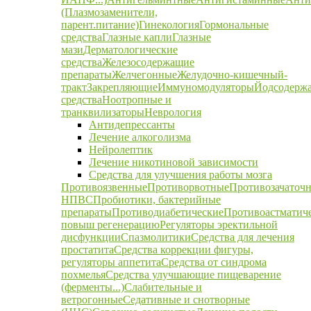
(Плазмозаменители,
парент.питание)
Гинекология
Гормональные
средства
Глазные капли
Глазные
мази
Дерматологические
средства
Железосодержащие
препараты
Желчегонные
Желудочно-кишечный-
тракт
Закрепляющие
Иммуномодуляторы
Йодсодерж
средства
Ноотропные и
транквилизаторы
Неврология
Антидепрессанты
Лечение алкоголизма
Нейролептик
Лечение никотиновой зависимости
Средства для улучшения работы мозга
Противоязвенные
Противорвотные
Противозачаточ
НПВС
Пробиотики, бактерийные
препараты
Противодиабетические
Противоастматич
повыш регенерацию
Регуляторы эректильной
дисфункции
Спазмолитики
Средства для лечения
простатита
Средства коррекции фигуры,
регуляторы аппетита
Средства от синдрома
похмелья
Средства улучшающие пищеварение
(ферменты...)
Слабительные и
ветрогонные
Седативные и снотворные