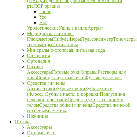
(ЦНС)
Сердечно-сосудистые
Лечение полости
рта
ЛОР органы
Горло
Ухо
Нос
Урологические
Ушные капли
Артрит
Медицинская техника
Глюкометры
Нибулайзеры
Пульсоксиметр
Тонометры
термометры
Ингаляторы
Минерально-столовая, питьевая вода
Онкология
Ортопедия
Оптика
Аксессуары
Готовые очки
Оправы
Растворы для
линз
Солнцезащитные очки
Футляр для очков
Средства гигиены
Антисептики
Зубные щетки
Зубные нити
(Флоссы)
Зубные пасты и порошки
Подгузники,
пеленки, простыни
Средства ухода за лицом и
телом
Средства общей гигиены
Средства женской
гигиены
Косметика
Ножницы
Оптика
Аксессуары
Готовые очки