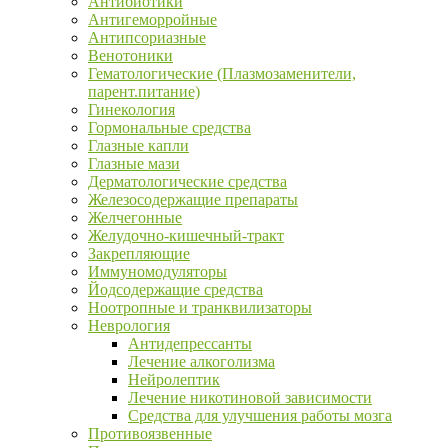
Антибиотики
Антигеморройные
Антипсориазные
Венотоники
Гематологические (Плазмозаменители,
парент.питание)
Гинекология
Гормональные средства
Глазные капли
Глазные мази
Дерматологические средства
Железосодержащие препараты
Желчегонные
Желудочно-кишечный-тракт
Закрепляющие
Иммуномодуляторы
Йодсодержащие средства
Ноотропные и транквилизаторы
Неврология
Антидепрессанты
Лечение алкоголизма
Нейролептик
Лечение никотиновой зависимости
Средства для улучшения работы мозга
Противоязвенные