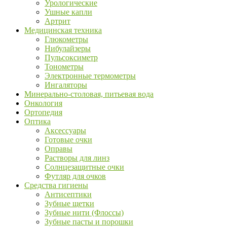
Урологические
Ушные капли
Артрит
Медицинская техника
Глюкометры
Нибулайзеры
Пульсоксиметр
Тонометры
Электронные термометры
Ингаляторы
Минерально-столовая, питьевая вода
Онкология
Ортопедия
Оптика
Аксессуары
Готовые очки
Оправы
Растворы для линз
Солнцезащитные очки
Футляр для очков
Средства гигиены
Антисептики
Зубные щетки
Зубные нити (Флоссы)
Зубные пасты и порошки