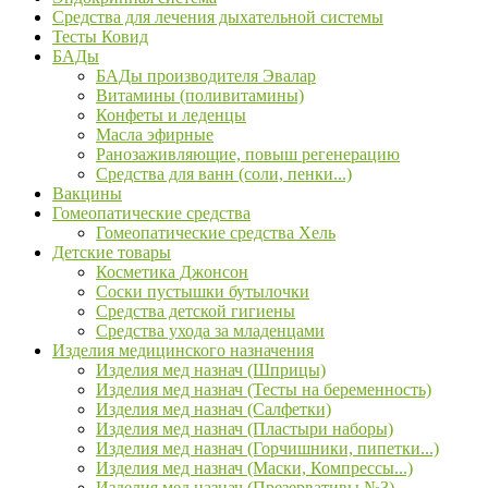
Средства для лечения дыхательной системы
Тесты Ковид
БАДы
БАДы производителя Эвалар
Витамины (поливитамины)
Конфеты и леденцы
Масла эфирные
Ранозаживляющие, повыш регенерацию
Средства для ванн (соли, пенки...)
Вакцины
Гомеопатические средства
Гомеопатические средства Хель
Детские товары
Косметика Джонсон
Соски пустышки бутылочки
Средства детской гигиены
Средства ухода за младенцами
Изделия медицинского назначения
Изделия мед назнач (Шприцы)
Изделия мед назнач (Тесты на беременность)
Изделия мед назнач (Салфетки)
Изделия мед назнач (Пластыри наборы)
Изделия мед назнач (Горчишники, пипетки...)
Изделия мед назнач (Маски, Компрессы...)
Изделия мед назнач (Презервативы №3)