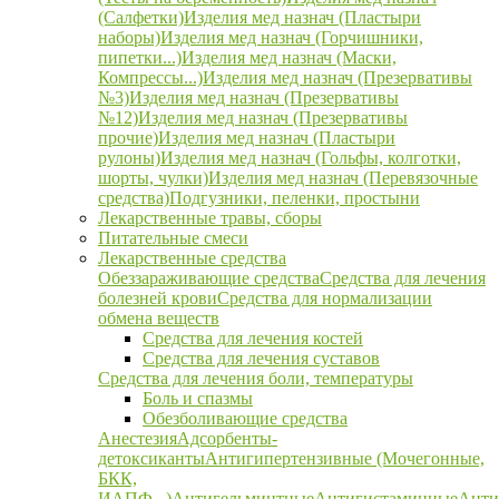
(Салфетки)
Изделия мед назнач (Пластыри
наборы)
Изделия мед назнач (Горчишники,
пипетки...)
Изделия мед назнач (Маски,
Компрессы...)
Изделия мед назнач (Презервативы
№3)
Изделия мед назнач (Презервативы
№12)
Изделия мед назнач (Презервативы
прочие)
Изделия мед назнач (Пластыри
рулоны)
Изделия мед назнач (Гольфы, колготки,
шорты, чулки)
Изделия мед назнач (Перевязочные
средства)
Подгузники, пеленки, простыни
Лекарственные травы, сборы
Питательные смеси
Лекарственные средства
Обеззараживающие средства
Средства для лечения
болезней крови
Средства для нормализации
обмена веществ
Средства для лечения костей
Средства для лечения суставов
Средства для лечения боли, температуры
Боль и спазмы
Обезболивающие средства
Анестезия
Адсорбенты-
детоксиканты
Антигипертензивные (Мочегонные,
БКК,
ИАПФ...)
Антигельминтные
Антигистаминные
Анти