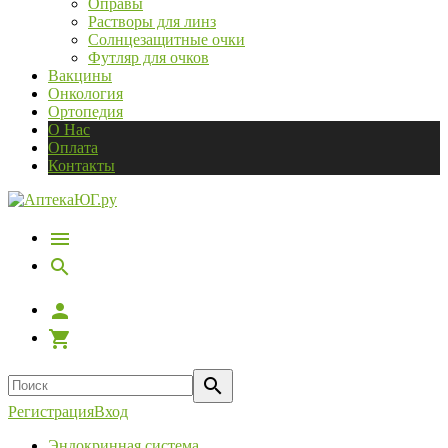
Оправы
Растворы для линз
Солнцезащитные очки
Футляр для очков
Вакцины
Онкология
Ортопедия
О Нас
Оплата
Контакты
Регистрация
Вход
Эндокринная система