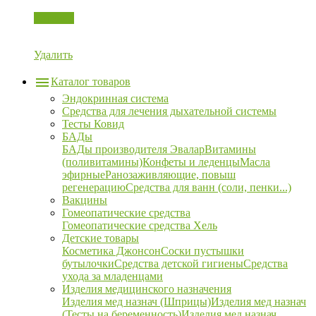
Корзина
Удалить
Каталог товаров
Эндокринная система
Средства для лечения дыхательной системы
Тесты Ковид
БАДы
БАДы производителя Эвалар
Витамины
(поливитамины)
Конфеты и леденцы
Масла
эфирные
Ранозаживляющие, повыш
регенерацию
Средства для ванн (соли, пенки...)
Вакцины
Гомеопатические средства
Гомеопатические средства Хель
Детские товары
Косметика Джонсон
Соски пустышки
бутылочки
Средства детской гигиены
Средства
ухода за младенцами
Изделия медицинского назначения
Изделия мед назнач (Шприцы)
Изделия мед назнач
(Тесты на беременность)
Изделия мед назнач