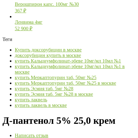
Верошпирон капс. 100мг №30
367
₽
Ленвима 4мг
52 900
₽
Теги
Купить доксорубицин в москве
доксорубицин купить в москве
купить Кальциумфолинат-эбеве 10мг/мл 10мл №1
купить Кальциумфолинат-эбеве 10мг/мл 10мл №1 в
москве
купить Меркаптопурин таб. 50мг №25
купить Меркаптопурин таб. 50мг №25 в москве
купить Эсмия таб. 5мг №28
купить Эсмия таб. 5мг №28 в москве
купить лаквель
купить лаквель в москве
Д-пантенол 5% 25,0 крем
Написать отзыв