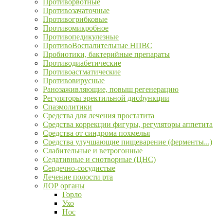
Противорвотные
Противозачаточные
Противогрибковые
Противомикробное
Противопедикулезные
ПротивоВоспалительные НПВС
Пробиотики, бактерийные препараты
Противодиабетические
Противоастматические
Противовирусные
Ранозаживляющие, повыш регенерацию
Регуляторы эректильной дисфункции
Спазмолитики
Средства для лечения простатита
Средства коррекции фигуры, регуляторы аппетита
Средства от синдрома похмелья
Средства улучшающие пищеварение (ферменты...)
Слабительные и ветрогонные
Седативные и снотворные (ЦНС)
Сердечно-сосудистые
Лечение полости рта
ЛОР органы
Горло
Ухо
Нос