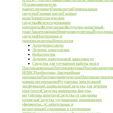
(Плазмозаменители,
парент.питание)
Гинекология
Гормональные
средства
Глазные капли
Глазные
мази
Дерматологические
средства
Железосодержащие
препараты
Желчегонные
Желудочно-кишечный-
тракт
Закрепляющие
Иммуномодуляторы
Йодсодерж
средства
Ноотропные и
транквилизаторы
Неврология
Антидепрессанты
Лечение алкоголизма
Нейролептик
Лечение никотиновой зависимости
Средства для улучшения работы мозга
Противоязвенные
Противорвотные
Противозачаточ
НПВС
Пробиотики, бактерийные
препараты
Противодиабетические
Противоастматич
повыш регенерацию
Регуляторы эректильной
дисфункции
Спазмолитики
Средства для лечения
простатита
Средства коррекции фигуры,
регуляторы аппетита
Средства от синдрома
похмелья
Средства улучшающие пищеварение
(ферменты...)
Слабительные и
ветрогонные
Седативные и снотворные