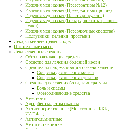
Изделия мед назнач (Презервативы №12)
Изделия мед назнач (Презервативы прочие)
Изделия мед назнач (Пластыри рулоны)
Изделия мед назнач (Гольфы, колготки, шорты,
чулки)
Изделия мед назнач (Перевязочные средства)
Подгузники, пеленки, простыни
Лекарственные травы, сборы
Питательные смеси
Лекарственные средства
Обеззараживающие средства
Средства для лечения болезней крови
Средства для нормализации обмена веществ
Средства для лечения костей
Средства для лечения суставов
Средства для лечения боли, температуры
Боль и спазмы
Обезболивающие средства
Анестезия
Адсорбенты-детоксиканты
Антигипертензивные (Мочегонные, БКК,
ИАПФ...)
Антигельминтные
Антигистаминные