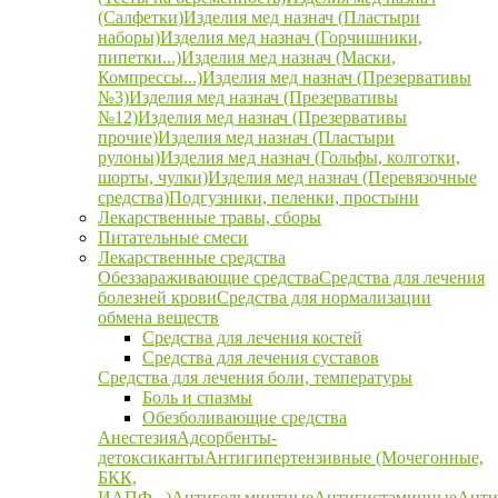
(Салфетки)
Изделия мед назнач (Пластыри
наборы)
Изделия мед назнач (Горчишники,
пипетки...)
Изделия мед назнач (Маски,
Компрессы...)
Изделия мед назнач (Презервативы
№3)
Изделия мед назнач (Презервативы
№12)
Изделия мед назнач (Презервативы
прочие)
Изделия мед назнач (Пластыри
рулоны)
Изделия мед назнач (Гольфы, колготки,
шорты, чулки)
Изделия мед назнач (Перевязочные
средства)
Подгузники, пеленки, простыни
Лекарственные травы, сборы
Питательные смеси
Лекарственные средства
Обеззараживающие средства
Средства для лечения
болезней крови
Средства для нормализации
обмена веществ
Средства для лечения костей
Средства для лечения суставов
Средства для лечения боли, температуры
Боль и спазмы
Обезболивающие средства
Анестезия
Адсорбенты-
детоксиканты
Антигипертензивные (Мочегонные,
БКК,
ИАПФ...)
Антигельминтные
Антигистаминные
Анти