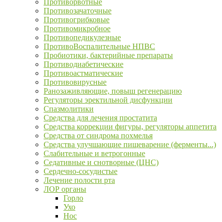
Противорвотные
Противозачаточные
Противогрибковые
Противомикробное
Противопедикулезные
ПротивоВоспалительные НПВС
Пробиотики, бактерийные препараты
Противодиабетические
Противоастматические
Противовирусные
Ранозаживляющие, повыш регенерацию
Регуляторы эректильной дисфункции
Спазмолитики
Средства для лечения простатита
Средства коррекции фигуры, регуляторы аппетита
Средства от синдрома похмелья
Средства улучшающие пищеварение (ферменты...)
Слабительные и ветрогонные
Седативные и снотворные (ЦНС)
Сердечно-сосудистые
Лечение полости рта
ЛОР органы
Горло
Ухо
Нос