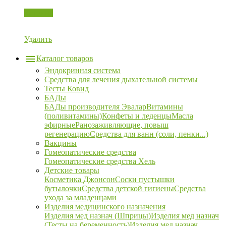
Корзина
Удалить
Каталог товаров
Эндокринная система
Средства для лечения дыхательной системы
Тесты Ковид
БАДы
БАДы производителя Эвалар
Витамины
(поливитамины)
Конфеты и леденцы
Масла
эфирные
Ранозаживляющие, повыш
регенерацию
Средства для ванн (соли, пенки...)
Вакцины
Гомеопатические средства
Гомеопатические средства Хель
Детские товары
Косметика Джонсон
Соски пустышки
бутылочки
Средства детской гигиены
Средства
ухода за младенцами
Изделия медицинского назначения
Изделия мед назнач (Шприцы)
Изделия мед назнач
(Тесты на беременность)
Изделия мед назнач