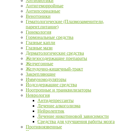
Антибиотики
Антигеморройные
Антипсориазные
Венотоники
Гематологические (Плазмозаменители,
парент.питание)
Гинекология
Гормональные средства
Глазные капли
Глазные мази
Дерматологические средства
Железосодержащие препараты
Желчегонные
Желудочно-кишечный-тракт
Закрепляющие
Иммуномодуляторы
Йодсодержащие средства
Ноотропные и транквилизаторы
Неврология
Антидепрессанты
Лечение алкоголизма
Нейролептик
Лечение никотиновой зависимости
Средства для улучшения работы мозга
Противоязвенные