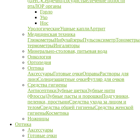
(ЦНС)
Сердечно-сосудистые
Лечение полости
рта
ЛОР органы
Горло
Ухо
Нос
Урологические
Ушные капли
Артрит
Медицинская техника
Глюкометры
Нибулайзеры
Пульсоксиметр
Тонометры
термометры
Ингаляторы
Минерально-столовая, питьевая вода
Онкология
Ортопедия
Оптика
Аксессуары
Готовые очки
Оправы
Растворы для
линз
Солнцезащитные очки
Футляр для очков
Средства гигиены
Антисептики
Зубные щетки
Зубные нити
(Флоссы)
Зубные пасты и порошки
Подгузники,
пеленки, простыни
Средства ухода за лицом и
телом
Средства общей гигиены
Средства женской
гигиены
Косметика
Ножницы
Оптика
Аксессуары
Готовые очки