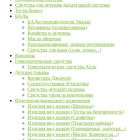
Средства для лечения дыхательной системы
Тесты Ковид
БАДы
БАДы производителя Эвалар
Витамины (поливитамины)
Конфеты и леденцы
Масла эфирные
Ранозаживляющие, повыш регенерацию
Средства для ванн (соли, пенки...)
Вакцины
Гомеопатические средства
Гомеопатические средства Хель
Детские товары
Косметика Джонсон
Соски пустышки бутылочки
Средства детской гигиены
Средства ухода за младенцами
Изделия медицинского назначения
Изделия мед назнач (Шприцы)
Изделия мед назнач (Тесты на беременность)
Изделия мед назнач (Салфетки)
Изделия мед назнач (Пластыри наборы)
Изделия мед назнач (Горчишники, пипетки...)
Изделия мед назнач (Маски, Компрессы...)
Изделия мед назнач (Презервативы №3)