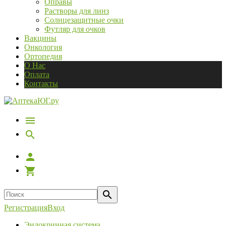
Оправы
Растворы для линз
Солнцезащитные очки
Футляр для очков
Вакцины
Онкология
Ортопедия
О Нас
Оплата
Контакты
Регистрация
Вход
Эндокринная система