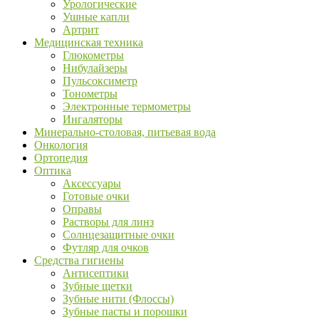
Урологические
Ушные капли
Артрит
Медицинская техника
Глюкометры
Нибулайзеры
Пульсоксиметр
Тонометры
Электронные термометры
Ингаляторы
Минерально-столовая, питьевая вода
Онкология
Ортопедия
Оптика
Аксессуары
Готовые очки
Оправы
Растворы для линз
Солнцезащитные очки
Футляр для очков
Средства гигиены
Антисептики
Зубные щетки
Зубные нити (Флоссы)
Зубные пасты и порошки