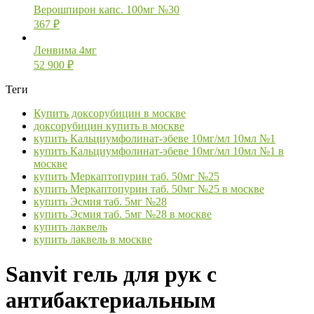
Верошпирон капс. 100мг №30
367
₽
Ленвима 4мг
52 900
₽
Теги
Купить доксорубицин в москве
доксорубицин купить в москве
купить Кальциумфолинат-эбеве 10мг/мл 10мл №1
купить Кальциумфолинат-эбеве 10мг/мл 10мл №1 в
москве
купить Меркаптопурин таб. 50мг №25
купить Меркаптопурин таб. 50мг №25 в москве
купить Эсмия таб. 5мг №28
купить Эсмия таб. 5мг №28 в москве
купить лаквель
купить лаквель в москве
Sanvit гель для рук с
антибактериальным