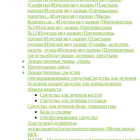
(Салфетки)
Изделия мед назнач (Пластыри
наборы)
Изделия мед назнач (Горчишники,
пипетки...)
Изделия мед назнач (Маски,
Компрессы...)
Изделия мед назнач (Презервативы
№3)
Изделия мед назнач (Презервативы
№12)
Изделия мед назнач (Презервативы
прочие)
Изделия мед назнач (Пластыри
рулоны)
Изделия мед назнач (Гольфы, колготки,
шорты, чулки)
Изделия мед назнач (Перевязочные
средства)
Подгузники, пеленки, простыни
Лекарственные травы, сборы
Питательные смеси
Лекарственные средства
Обеззараживающие средства
Средства для лечения
болезней крови
Средства для нормализации
обмена веществ
Средства для лечения костей
Средства для лечения суставов
Средства для лечения боли, температуры
Боль и спазмы
Обезболивающие средства
Анестезия
Адсорбенты-
детоксиканты
Антигипертензивные (Мочегонные,
БКК,
ИАПФ...)
Антигельминтные
Антигистаминные
Анти