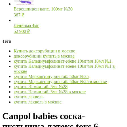
Верошпирон капс. 100мг №30
367
₽
Ленвима 4мг
52 900
₽
Теги
Купить доксорубицин в москве
доксорубицин купить в москве
купить Кальциумфолинат-эбеве 10мг/мл 10мл №1
купить Кальциумфолинат-эбеве 10мг/мл 10мл №1 в
москве
купить Меркаптопурин таб. 50мг №25
купить Меркаптопурин таб. 50мг №25 в москве
купить Эсмия таб. 5мг №28
купить Эсмия таб. 5мг №28 в москве
купить лаквель
купить лаквель в москве
Canpol babies соска-
пустышка латекс toys 6-