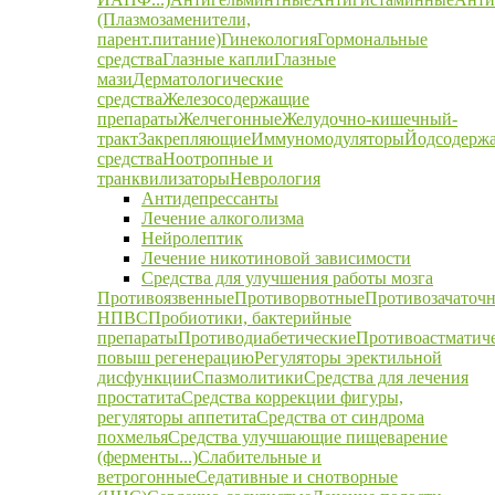
(Плазмозаменители,
парент.питание)
Гинекология
Гормональные
средства
Глазные капли
Глазные
мази
Дерматологические
средства
Железосодержащие
препараты
Желчегонные
Желудочно-кишечный-
тракт
Закрепляющие
Иммуномодуляторы
Йодсодерж
средства
Ноотропные и
транквилизаторы
Неврология
Антидепрессанты
Лечение алкоголизма
Нейролептик
Лечение никотиновой зависимости
Средства для улучшения работы мозга
Противоязвенные
Противорвотные
Противозачаточ
НПВС
Пробиотики, бактерийные
препараты
Противодиабетические
Противоастматич
повыш регенерацию
Регуляторы эректильной
дисфункции
Спазмолитики
Средства для лечения
простатита
Средства коррекции фигуры,
регуляторы аппетита
Средства от синдрома
похмелья
Средства улучшающие пищеварение
(ферменты...)
Слабительные и
ветрогонные
Седативные и снотворные