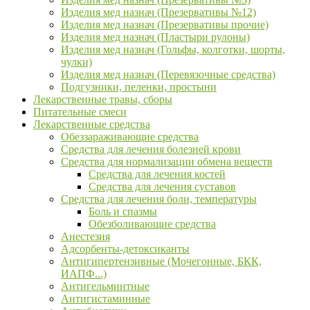
Изделия мед назнач (Презервативы №12)
Изделия мед назнач (Презервативы прочие)
Изделия мед назнач (Пластыри рулоны)
Изделия мед назнач (Гольфы, колготки, шорты,
чулки)
Изделия мед назнач (Перевязочные средства)
Подгузники, пеленки, простыни
Лекарственные травы, сборы
Питательные смеси
Лекарственные средства
Обеззараживающие средства
Средства для лечения болезней крови
Средства для нормализации обмена веществ
Средства для лечения костей
Средства для лечения суставов
Средства для лечения боли, температуры
Боль и спазмы
Обезболивающие средства
Анестезия
Адсорбенты-детоксиканты
Антигипертензивные (Мочегонные, БКК,
ИАПФ...)
Антигельминтные
Антигистаминные