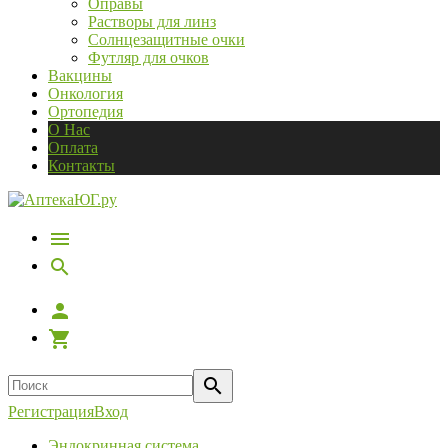
Оправы
Растворы для линз
Солнцезащитные очки
Футляр для очков
Вакцины
Онкология
Ортопедия
О Нас
Оплата
Контакты
Регистрация
Вход
Эндокринная система