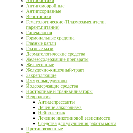
Антибиотики
Антигеморройные
Антипсориазные
Венотоники
Гематологические (Плазмозаменители,
парент.питание)
Гинекология
Гормональные средства
Глазные капли
Глазные мази
Дерматологические средства
Железосодержащие препараты
Желчегонные
Желудочно-кишечный-тракт
Закрепляющие
Иммуномодуляторы
Йодсодержащие средства
Ноотропные и транквилизаторы
Неврология
Антидепрессанты
Лечение алкоголизма
Нейролептик
Лечение никотиновой зависимости
Средства для улучшения работы мозга
Противоязвенные