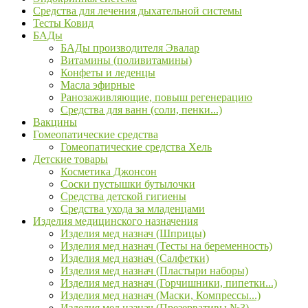
Средства для лечения дыхательной системы
Тесты Ковид
БАДы
БАДы производителя Эвалар
Витамины (поливитамины)
Конфеты и леденцы
Масла эфирные
Ранозаживляющие, повыш регенерацию
Средства для ванн (соли, пенки...)
Вакцины
Гомеопатические средства
Гомеопатические средства Хель
Детские товары
Косметика Джонсон
Соски пустышки бутылочки
Средства детской гигиены
Средства ухода за младенцами
Изделия медицинского назначения
Изделия мед назнач (Шприцы)
Изделия мед назнач (Тесты на беременность)
Изделия мед назнач (Салфетки)
Изделия мед назнач (Пластыри наборы)
Изделия мед назнач (Горчишники, пипетки...)
Изделия мед назнач (Маски, Компрессы...)
Изделия мед назнач (Презервативы №3)