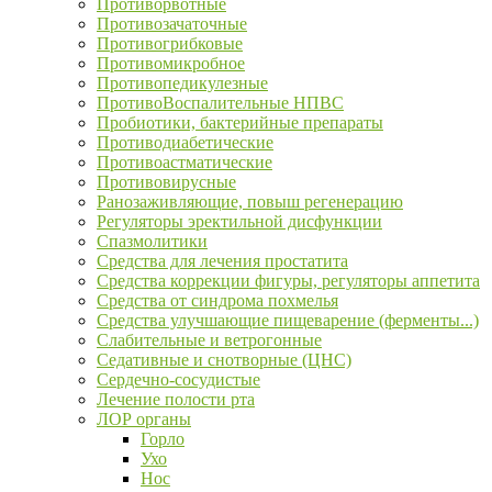
Противорвотные
Противозачаточные
Противогрибковые
Противомикробное
Противопедикулезные
ПротивоВоспалительные НПВС
Пробиотики, бактерийные препараты
Противодиабетические
Противоастматические
Противовирусные
Ранозаживляющие, повыш регенерацию
Регуляторы эректильной дисфункции
Спазмолитики
Средства для лечения простатита
Средства коррекции фигуры, регуляторы аппетита
Средства от синдрома похмелья
Средства улучшающие пищеварение (ферменты...)
Слабительные и ветрогонные
Седативные и снотворные (ЦНС)
Сердечно-сосудистые
Лечение полости рта
ЛОР органы
Горло
Ухо
Нос