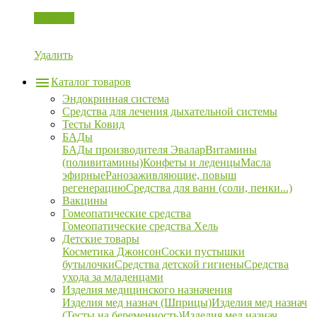
Корзина
Удалить
Каталог товаров
Эндокринная система
Средства для лечения дыхательной системы
Тесты Ковид
БАДы
БАДы производителя Эвалар
Витамины
(поливитамины)
Конфеты и леденцы
Масла
эфирные
Ранозаживляющие, повыш
регенерацию
Средства для ванн (соли, пенки...)
Вакцины
Гомеопатические средства
Гомеопатические средства Хель
Детские товары
Косметика Джонсон
Соски пустышки
бутылочки
Средства детской гигиены
Средства
ухода за младенцами
Изделия медицинского назначения
Изделия мед назнач (Шприцы)
Изделия мед назнач
(Тесты на беременность)
Изделия мед назнач