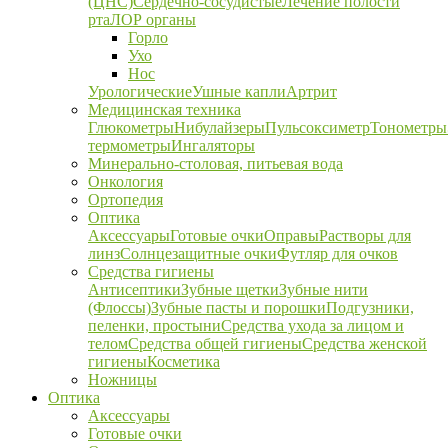
(ЦНС)
Сердечно-сосудистые
Лечение полости
рта
ЛОР органы
Горло
Ухо
Нос
Урологические
Ушные капли
Артрит
Медицинская техника
Глюкометры
Нибулайзеры
Пульсоксиметр
Тонометры
термометры
Ингаляторы
Минерально-столовая, питьевая вода
Онкология
Ортопедия
Оптика
Аксессуары
Готовые очки
Оправы
Растворы для
линз
Солнцезащитные очки
Футляр для очков
Средства гигиены
Антисептики
Зубные щетки
Зубные нити
(Флоссы)
Зубные пасты и порошки
Подгузники,
пеленки, простыни
Средства ухода за лицом и
телом
Средства общей гигиены
Средства женской
гигиены
Косметика
Ножницы
Оптика
Аксессуары
Готовые очки