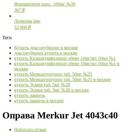
Верошпирон капс. 100мг №30
367
₽
Ленвима 4мг
52 900
₽
Теги
Купить доксорубицин в москве
доксорубицин купить в москве
купить Кальциумфолинат-эбеве 10мг/мл 10мл №1
купить Кальциумфолинат-эбеве 10мг/мл 10мл №1 в
москве
купить Меркаптопурин таб. 50мг №25
купить Меркаптопурин таб. 50мг №25 в москве
купить Эсмия таб. 5мг №28
купить Эсмия таб. 5мг №28 в москве
купить лаквель
купить лаквель в москве
Оправа Merkur Jet 4043c40
Написать отзыв