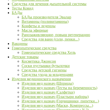
Средства для лечения дыхательной системы
Тесты Ковид
БАДы
БАДы производителя Эвалар
Витамины (поливитамины)
Конфеты и леденцы
Масла эфирные
Ранозаживляющие, повыш регенерацию
Средства для ванн (соли, пенки...)
Вакцины
Гомеопатические средства
Гомеопатические средства Хель
Детские товары
Косметика Джонсон
Соски пустышки бутылочки
Средства детской гигиены
Средства ухода за младенцами
Изделия медицинского назначения
Изделия мед назнач (Шприцы)
Изделия мед назнач (Тесты на беременность)
Изделия мед назнач (Салфетки)
Изделия мед назнач (Пластыри наборы)
Изделия мед назнач (Горчишники, пипетки...)
Изделия мед назнач (Маски, Компрессы...)
Изделия мед назнач (Презервативы №3)