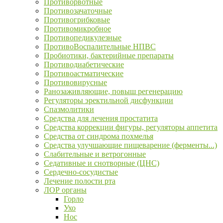
Противорвотные
Противозачаточные
Противогрибковые
Противомикробное
Противопедикулезные
ПротивоВоспалительные НПВС
Пробиотики, бактерийные препараты
Противодиабетические
Противоастматические
Противовирусные
Ранозаживляющие, повыш регенерацию
Регуляторы эректильной дисфункции
Спазмолитики
Средства для лечения простатита
Средства коррекции фигуры, регуляторы аппетита
Средства от синдрома похмелья
Средства улучшающие пищеварение (ферменты...)
Слабительные и ветрогонные
Седативные и снотворные (ЦНС)
Сердечно-сосудистые
Лечение полости рта
ЛОР органы
Горло
Ухо
Нос