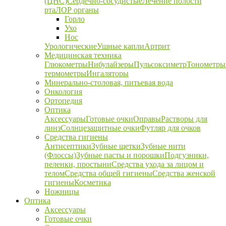
(ЦНС)
Сердечно-сосудистые
Лечение полости
рта
ЛОР органы
Горло
Ухо
Нос
Урологические
Ушные капли
Артрит
Медицинская техника
Глюкометры
Нибулайзеры
Пульсоксиметр
Тонометры
термометры
Ингаляторы
Минерально-столовая, питьевая вода
Онкология
Ортопедия
Оптика
Аксессуары
Готовые очки
Оправы
Растворы для
линз
Солнцезащитные очки
Футляр для очков
Средства гигиены
Антисептики
Зубные щетки
Зубные нити
(Флоссы)
Зубные пасты и порошки
Подгузники,
пеленки, простыни
Средства ухода за лицом и
телом
Средства общей гигиены
Средства женской
гигиены
Косметика
Ножницы
Оптика
Аксессуары
Готовые очки