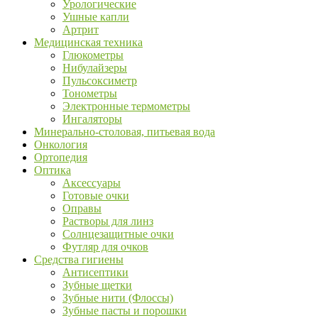
Урологические
Ушные капли
Артрит
Медицинская техника
Глюкометры
Нибулайзеры
Пульсоксиметр
Тонометры
Электронные термометры
Ингаляторы
Минерально-столовая, питьевая вода
Онкология
Ортопедия
Оптика
Аксессуары
Готовые очки
Оправы
Растворы для линз
Солнцезащитные очки
Футляр для очков
Средства гигиены
Антисептики
Зубные щетки
Зубные нити (Флоссы)
Зубные пасты и порошки