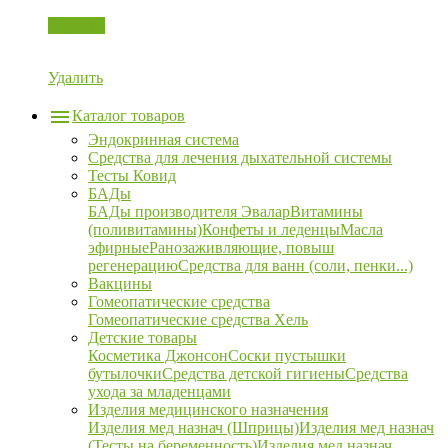
Корзина
Удалить
Каталог товаров
Эндокринная система
Средства для лечения дыхательной системы
Тесты Ковид
БАДы
БАДы производителя Эвалар
Витамины
(поливитамины)
Конфеты и леденцы
Масла
эфирные
Ранозаживляющие, повыш
регенерацию
Средства для ванн (соли, пенки...)
Вакцины
Гомеопатические средства
Гомеопатические средства Хель
Детские товары
Косметика Джонсон
Соски пустышки
бутылочки
Средства детской гигиены
Средства
ухода за младенцами
Изделия медицинского назначения
Изделия мед назнач (Шприцы)
Изделия мед назнач
(Тесты на беременность)
Изделия мед назнач