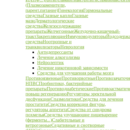
(Плазмозаменители,
парент.питание)
Гинекология
Гормональные
средства
Глазные капли
Глазные
мази
Дерматологические
средства
Железосодержащие
препараты
Желчегонные
Желудочно-кишечный-
тракт
Закрепляющие
Иммуномодуляторы
Йодсодерж
средства
Ноотропные и
транквилизаторы
Неврология
Антидепрессанты
Лечение алкоголизма
Нейролептик
Лечение никотиновой зависимости
Средства для улучшения работы мозга
Противоязвенные
Противорвотные
Противозачаточ
НПВС
Пробиотики, бактерийные
препараты
Противодиабетические
Противоастматич
повыш регенерацию
Регуляторы эректильной
дисфункции
Спазмолитики
Средства для лечения
простатита
Средства коррекции фигуры,
регуляторы аппетита
Средства от синдрома
похмелья
Средства улучшающие пищеварение
(ферменты...)
Слабительные и
ветрогонные
Седативные и снотворные