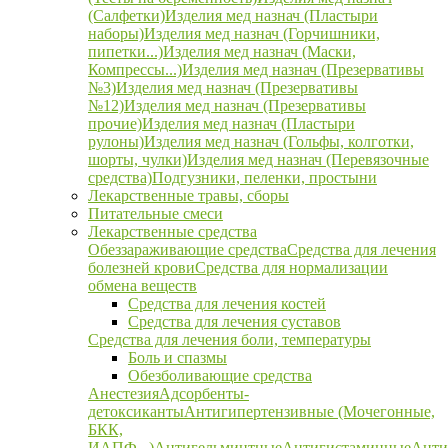
(Салфетки)
Изделия мед назнач (Пластыри
наборы)
Изделия мед назнач (Горчишники,
пипетки...)
Изделия мед назнач (Маски,
Компрессы...)
Изделия мед назнач (Презервативы
№3)
Изделия мед назнач (Презервативы
№12)
Изделия мед назнач (Презервативы
прочие)
Изделия мед назнач (Пластыри
рулоны)
Изделия мед назнач (Гольфы, колготки,
шорты, чулки)
Изделия мед назнач (Перевязочные
средства)
Подгузники, пеленки, простыни
Лекарственные травы, сборы
Питательные смеси
Лекарственные средства
Обеззараживающие средства
Средства для лечения
болезней крови
Средства для нормализации
обмена веществ
Средства для лечения костей
Средства для лечения суставов
Средства для лечения боли, температуры
Боль и спазмы
Обезболивающие средства
Анестезия
Адсорбенты-
детоксиканты
Антигипертензивные (Мочегонные,
БКК,
ИАПФ...)
Антигельминтные
Антигистаминные
Анти