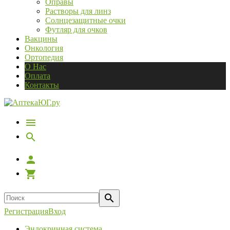
Оправы
Растворы для линз
Солнцезащитные очки
Футляр для очков
Вакцины
Онкология
Ортопедия
О Нас
Оплата
Контакты
Регистрация
Вход
Эндокринная система