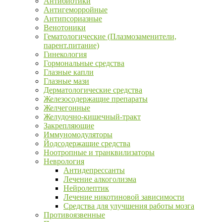
Антибиотики
Антигеморройные
Антипсориазные
Венотоники
Гематологические (Плазмозаменители,
парент.питание)
Гинекология
Гормональные средства
Глазные капли
Глазные мази
Дерматологические средства
Железосодержащие препараты
Желчегонные
Желудочно-кишечный-тракт
Закрепляющие
Иммуномодуляторы
Йодсодержащие средства
Ноотропные и транквилизаторы
Неврология
Антидепрессанты
Лечение алкоголизма
Нейролептик
Лечение никотиновой зависимости
Средства для улучшения работы мозга
Противоязвенные