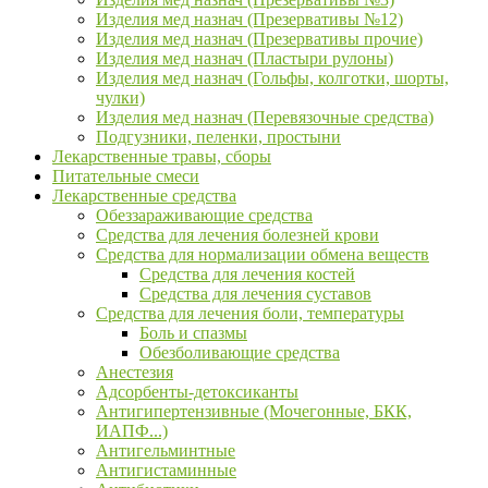
Изделия мед назнач (Презервативы №12)
Изделия мед назнач (Презервативы прочие)
Изделия мед назнач (Пластыри рулоны)
Изделия мед назнач (Гольфы, колготки, шорты,
чулки)
Изделия мед назнач (Перевязочные средства)
Подгузники, пеленки, простыни
Лекарственные травы, сборы
Питательные смеси
Лекарственные средства
Обеззараживающие средства
Средства для лечения болезней крови
Средства для нормализации обмена веществ
Средства для лечения костей
Средства для лечения суставов
Средства для лечения боли, температуры
Боль и спазмы
Обезболивающие средства
Анестезия
Адсорбенты-детоксиканты
Антигипертензивные (Мочегонные, БКК,
ИАПФ...)
Антигельминтные
Антигистаминные