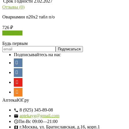
Срок Годности
2.02.2027
Отзывы (0)
Овариамин n20х2 табл п/о
726
₽
В корзину
Будь первым
Подписывайтесь на нас
АптекаЮГ.ру
8 (925) 345-89-08
aptekayg@gmail.com
Пн-Вс
09:00—21:00
г.Москва, ул. Братиславская, д.16, корп.1