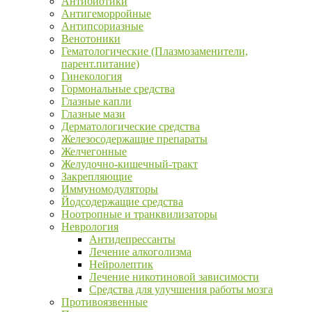
Антибиотики
Антигеморройные
Антипсориазные
Венотоники
Гематологические (Плазмозаменители,
парент.питание)
Гинекология
Гормональные средства
Глазные капли
Глазные мази
Дерматологические средства
Железосодержащие препараты
Желчегонные
Желудочно-кишечный-тракт
Закрепляющие
Иммуномодуляторы
Йодсодержащие средства
Ноотропные и транквилизаторы
Неврология
Антидепрессанты
Лечение алкоголизма
Нейролептик
Лечение никотиновой зависимости
Средства для улучшения работы мозга
Противоязвенные