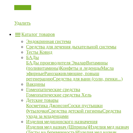
Корзина
Удалить
Каталог товаров
Эндокринная система
Средства для лечения дыхательной системы
Тесты Ковид
БАДы
БАДы производителя Эвалар
Витамины
(поливитамины)
Конфеты и леденцы
Масла
эфирные
Ранозаживляющие, повыш
регенерацию
Средства для ванн (соли, пенки...)
Вакцины
Гомеопатические средства
Гомеопатические средства Хель
Детские товары
Косметика Джонсон
Соски пустышки
бутылочки
Средства детской гигиены
Средства
ухода за младенцами
Изделия медицинского назначения
Изделия мед назнач (Шприцы)
Изделия мед назнач
(Тесты на беременность)
Изделия мед назнач