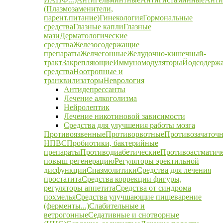
(Плазмозаменители,
парент.питание)
Гинекология
Гормональные
средства
Глазные капли
Глазные
мази
Дерматологические
средства
Железосодержащие
препараты
Желчегонные
Желудочно-кишечный-
тракт
Закрепляющие
Иммуномодуляторы
Йодсодерж
средства
Ноотропные и
транквилизаторы
Неврология
Антидепрессанты
Лечение алкоголизма
Нейролептик
Лечение никотиновой зависимости
Средства для улучшения работы мозга
Противоязвенные
Противорвотные
Противозачаточ
НПВС
Пробиотики, бактерийные
препараты
Противодиабетические
Противоастматич
повыш регенерацию
Регуляторы эректильной
дисфункции
Спазмолитики
Средства для лечения
простатита
Средства коррекции фигуры,
регуляторы аппетита
Средства от синдрома
похмелья
Средства улучшающие пищеварение
(ферменты...)
Слабительные и
ветрогонные
Седативные и снотворные