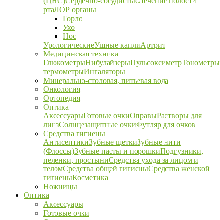
(ЦНС)
Сердечно-сосудистые
Лечение полости
рта
ЛОР органы
Горло
Ухо
Нос
Урологические
Ушные капли
Артрит
Медицинская техника
Глюкометры
Нибулайзеры
Пульсоксиметр
Тонометры
термометры
Ингаляторы
Минерально-столовая, питьевая вода
Онкология
Ортопедия
Оптика
Аксессуары
Готовые очки
Оправы
Растворы для
линз
Солнцезащитные очки
Футляр для очков
Средства гигиены
Антисептики
Зубные щетки
Зубные нити
(Флоссы)
Зубные пасты и порошки
Подгузники,
пеленки, простыни
Средства ухода за лицом и
телом
Средства общей гигиены
Средства женской
гигиены
Косметика
Ножницы
Оптика
Аксессуары
Готовые очки