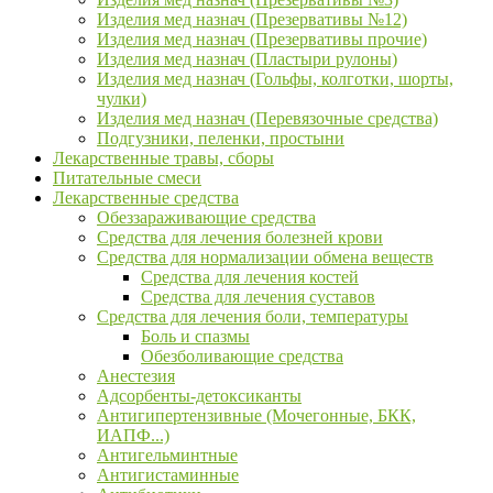
Изделия мед назнач (Презервативы №12)
Изделия мед назнач (Презервативы прочие)
Изделия мед назнач (Пластыри рулоны)
Изделия мед назнач (Гольфы, колготки, шорты,
чулки)
Изделия мед назнач (Перевязочные средства)
Подгузники, пеленки, простыни
Лекарственные травы, сборы
Питательные смеси
Лекарственные средства
Обеззараживающие средства
Средства для лечения болезней крови
Средства для нормализации обмена веществ
Средства для лечения костей
Средства для лечения суставов
Средства для лечения боли, температуры
Боль и спазмы
Обезболивающие средства
Анестезия
Адсорбенты-детоксиканты
Антигипертензивные (Мочегонные, БКК,
ИАПФ...)
Антигельминтные
Антигистаминные