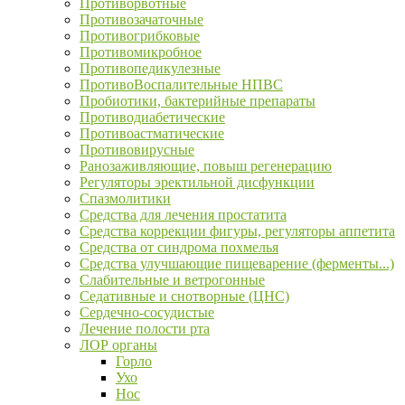
Противорвотные
Противозачаточные
Противогрибковые
Противомикробное
Противопедикулезные
ПротивоВоспалительные НПВС
Пробиотики, бактерийные препараты
Противодиабетические
Противоастматические
Противовирусные
Ранозаживляющие, повыш регенерацию
Регуляторы эректильной дисфункции
Спазмолитики
Средства для лечения простатита
Средства коррекции фигуры, регуляторы аппетита
Средства от синдрома похмелья
Средства улучшающие пищеварение (ферменты...)
Слабительные и ветрогонные
Седативные и снотворные (ЦНС)
Сердечно-сосудистые
Лечение полости рта
ЛОР органы
Горло
Ухо
Нос