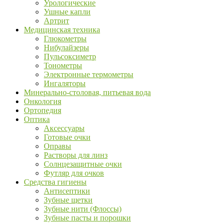
Урологические
Ушные капли
Артрит
Медицинская техника
Глюкометры
Нибулайзеры
Пульсоксиметр
Тонометры
Электронные термометры
Ингаляторы
Минерально-столовая, питьевая вода
Онкология
Ортопедия
Оптика
Аксессуары
Готовые очки
Оправы
Растворы для линз
Солнцезащитные очки
Футляр для очков
Средства гигиены
Антисептики
Зубные щетки
Зубные нити (Флоссы)
Зубные пасты и порошки