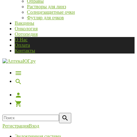
Оправы
Растворы для линз
Солнцезащитные очки
Футляр для очков
Вакцины
Онкология
Ортопедия
О Нас
Оплата
Контакты
Регистрация
Вход
Эндокринная система