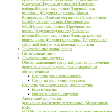
(Салфетки)
Изделия мед назнач (Пластыри
наборы)
Изделия мед назнач (Горчишники,
пипетки...)
Изделия мед назнач (Маски,
Компрессы...)
Изделия мед назнач (Презервативы
№3)
Изделия мед назнач (Презервативы
№12)
Изделия мед назнач (Презервативы
прочие)
Изделия мед назнач (Пластыри
рулоны)
Изделия мед назнач (Гольфы, колготки,
шорты, чулки)
Изделия мед назнач (Перевязочные
средства)
Подгузники, пеленки, простыни
Лекарственные травы, сборы
Питательные смеси
Лекарственные средства
Обеззараживающие средства
Средства для лечения
болезней крови
Средства для нормализации
обмена веществ
Средства для лечения костей
Средства для лечения суставов
Средства для лечения боли, температуры
Боль и спазмы
Обезболивающие средства
Анестезия
Адсорбенты-
детоксиканты
Антигипертензивные (Мочегонные,
БКК,
ИАПФ...)
Антигельминтные
Антигистаминные
Анти