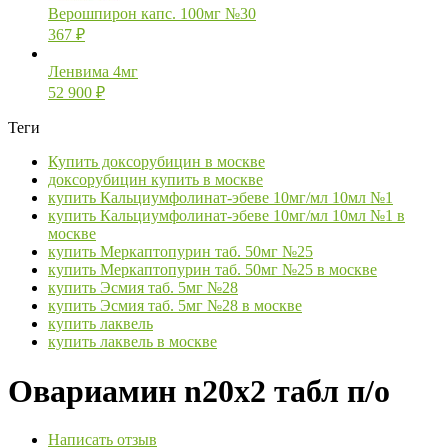
Верошпирон капс. 100мг №30
367
₽
Ленвима 4мг
52 900
₽
Теги
Купить доксорубицин в москве
доксорубицин купить в москве
купить Кальциумфолинат-эбеве 10мг/мл 10мл №1
купить Кальциумфолинат-эбеве 10мг/мл 10мл №1 в
москве
купить Меркаптопурин таб. 50мг №25
купить Меркаптопурин таб. 50мг №25 в москве
купить Эсмия таб. 5мг №28
купить Эсмия таб. 5мг №28 в москве
купить лаквель
купить лаквель в москве
Овариамин n20х2 табл п/о
Написать отзыв