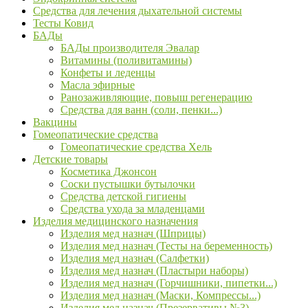
Средства для лечения дыхательной системы
Тесты Ковид
БАДы
БАДы производителя Эвалар
Витамины (поливитамины)
Конфеты и леденцы
Масла эфирные
Ранозаживляющие, повыш регенерацию
Средства для ванн (соли, пенки...)
Вакцины
Гомеопатические средства
Гомеопатические средства Хель
Детские товары
Косметика Джонсон
Соски пустышки бутылочки
Средства детской гигиены
Средства ухода за младенцами
Изделия медицинского назначения
Изделия мед назнач (Шприцы)
Изделия мед назнач (Тесты на беременность)
Изделия мед назнач (Салфетки)
Изделия мед назнач (Пластыри наборы)
Изделия мед назнач (Горчишники, пипетки...)
Изделия мед назнач (Маски, Компрессы...)
Изделия мед назнач (Презервативы №3)