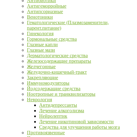
Антибиотики
Антигеморройные
Антипсориазные
Венотоники
Гематологические (Плазмозаменители,
парент.питание)
Гинекология
Гормональные средства
Глазные капли
Глазные мази
Дерматологические средства
Железосодержащие препараты
Желчегонные
Желудочно-кишечный-тракт
Закрепляющие
Иммуномодуляторы
Йодсодержащие средства
Ноотропные и транквилизаторы
Неврология
Антидепрессанты
Лечение алкоголизма
Нейролептик
Лечение никотиновой зависимости
Средства для улучшения работы мозга
Противоязвенные