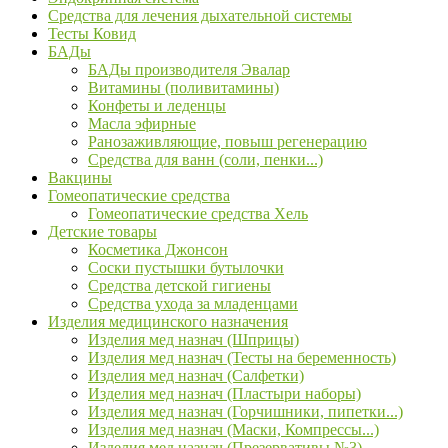
Средства для лечения дыхательной системы
Тесты Ковид
БАДы
БАДы производителя Эвалар
Витамины (поливитамины)
Конфеты и леденцы
Масла эфирные
Ранозаживляющие, повыш регенерацию
Средства для ванн (соли, пенки...)
Вакцины
Гомеопатические средства
Гомеопатические средства Хель
Детские товары
Косметика Джонсон
Соски пустышки бутылочки
Средства детской гигиены
Средства ухода за младенцами
Изделия медицинского назначения
Изделия мед назнач (Шприцы)
Изделия мед назнач (Тесты на беременность)
Изделия мед назнач (Салфетки)
Изделия мед назнач (Пластыри наборы)
Изделия мед назнач (Горчишники, пипетки...)
Изделия мед назнач (Маски, Компрессы...)
Изделия мед назнач (Презервативы №3)