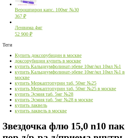
Верошпирон капс. 100мг №30
367
₽
Ленвима 4мг
52 900
₽
Теги
Купить доксорубицин в москве
доксорубицин купить в москве
купить Кальциумфолинат-эбеве 10мг/мл 10мл №1
купить Кальциумфолинат-эбеве 10мг/мл 10мл №1 в
москве
купить Меркаптопурин таб. 50мг №25
купить Меркаптопурин таб. 50мг №25 в москве
купить Эсмия таб. 5мг №28
купить Эсмия таб. 5мг №28 в москве
купить лаквель
купить лаквель в москве
Звездочка флю 15,0 n10 пак
пор д/р-ра д/приема внутрь