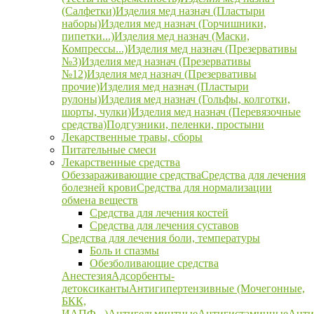
(Салфетки)
Изделия мед назнач (Пластыри
наборы)
Изделия мед назнач (Горчишники,
пипетки...)
Изделия мед назнач (Маски,
Компрессы...)
Изделия мед назнач (Презервативы
№3)
Изделия мед назнач (Презервативы
№12)
Изделия мед назнач (Презервативы
прочие)
Изделия мед назнач (Пластыри
рулоны)
Изделия мед назнач (Гольфы, колготки,
шорты, чулки)
Изделия мед назнач (Перевязочные
средства)
Подгузники, пеленки, простыни
Лекарственные травы, сборы
Питательные смеси
Лекарственные средства
Обеззараживающие средства
Средства для лечения
болезней крови
Средства для нормализации
обмена веществ
Средства для лечения костей
Средства для лечения суставов
Средства для лечения боли, температуры
Боль и спазмы
Обезболивающие средства
Анестезия
Адсорбенты-
детоксиканты
Антигипертензивные (Мочегонные,
БКК,
ИАПФ...)
Антигельминтные
Антигистаминные
Анти