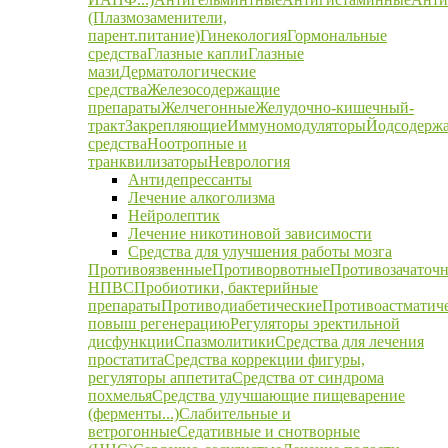
(Плазмозаменители,
парент.питание)
Гинекология
Гормональные
средства
Глазные капли
Глазные
мази
Дерматологические
средства
Железосодержащие
препараты
Желчегонные
Желудочно-кишечный-
тракт
Закрепляющие
Иммуномодуляторы
Йодсодерж
средства
Ноотропные и
транквилизаторы
Неврология
Антидепрессанты
Лечение алкоголизма
Нейролептик
Лечение никотиновой зависимости
Средства для улучшения работы мозга
Противоязвенные
Противорвотные
Противозачаточ
НПВС
Пробиотики, бактерийные
препараты
Противодиабетические
Противоастматич
повыш регенерацию
Регуляторы эректильной
дисфункции
Спазмолитики
Средства для лечения
простатита
Средства коррекции фигуры,
регуляторы аппетита
Средства от синдрома
похмелья
Средства улучшающие пищеварение
(ферменты...)
Слабительные и
ветрогонные
Седативные и снотворные