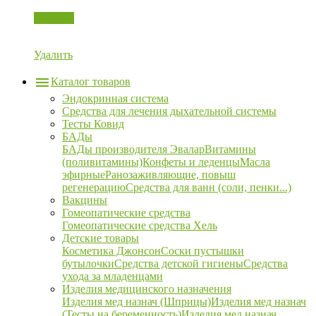
Корзина
Удалить
Каталог товаров
Эндокринная система
Средства для лечения дыхательной системы
Тесты Ковид
БАДы
БАДы производителя Эвалар
Витамины
(поливитамины)
Конфеты и леденцы
Масла
эфирные
Ранозаживляющие, повыш
регенерацию
Средства для ванн (соли, пенки...)
Вакцины
Гомеопатические средства
Гомеопатические средства Хель
Детские товары
Косметика Джонсон
Соски пустышки
бутылочки
Средства детской гигиены
Средства
ухода за младенцами
Изделия медицинского назначения
Изделия мед назнач (Шприцы)
Изделия мед назнач
(Тесты на беременность)
Изделия мед назнач