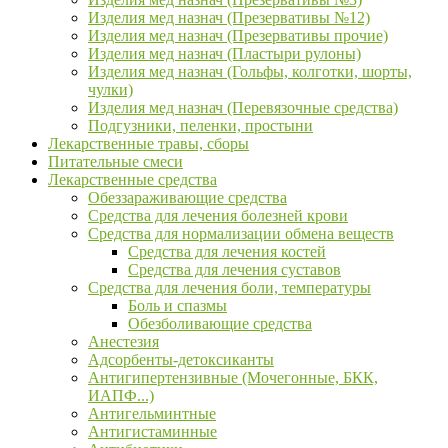
Изделия мед назнач (Презервативы №12)
Изделия мед назнач (Презервативы прочие)
Изделия мед назнач (Пластыри рулоны)
Изделия мед назнач (Гольфы, колготки, шорты,
чулки)
Изделия мед назнач (Перевязочные средства)
Подгузники, пеленки, простыни
Лекарственные травы, сборы
Питательные смеси
Лекарственные средства
Обеззараживающие средства
Средства для лечения болезней крови
Средства для нормализации обмена веществ
Средства для лечения костей
Средства для лечения суставов
Средства для лечения боли, температуры
Боль и спазмы
Обезболивающие средства
Анестезия
Адсорбенты-детоксиканты
Антигипертензивные (Мочегонные, БКК,
ИАПФ...)
Антигельминтные
Антигистаминные