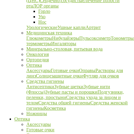
(ЦНС)
Сердечно-сосудистые
Лечение полости
рта
ЛОР органы
Горло
Ухо
Нос
Урологические
Ушные капли
Артрит
Медицинская техника
Глюкометры
Нибулайзеры
Пульсоксиметр
Тонометры
термометры
Ингаляторы
Минерально-столовая, питьевая вода
Онкология
Ортопедия
Оптика
Аксессуары
Готовые очки
Оправы
Растворы для
линз
Солнцезащитные очки
Футляр для очков
Средства гигиены
Антисептики
Зубные щетки
Зубные нити
(Флоссы)
Зубные пасты и порошки
Подгузники,
пеленки, простыни
Средства ухода за лицом и
телом
Средства общей гигиены
Средства женской
гигиены
Косметика
Ножницы
Оптика
Аксессуары
Готовые очки