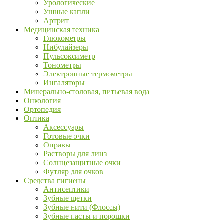
Урологические
Ушные капли
Артрит
Медицинская техника
Глюкометры
Нибулайзеры
Пульсоксиметр
Тонометры
Электронные термометры
Ингаляторы
Минерально-столовая, питьевая вода
Онкология
Ортопедия
Оптика
Аксессуары
Готовые очки
Оправы
Растворы для линз
Солнцезащитные очки
Футляр для очков
Средства гигиены
Антисептики
Зубные щетки
Зубные нити (Флоссы)
Зубные пасты и порошки