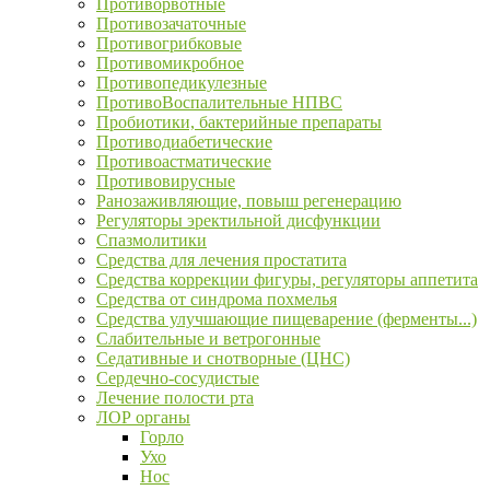
Противорвотные
Противозачаточные
Противогрибковые
Противомикробное
Противопедикулезные
ПротивоВоспалительные НПВС
Пробиотики, бактерийные препараты
Противодиабетические
Противоастматические
Противовирусные
Ранозаживляющие, повыш регенерацию
Регуляторы эректильной дисфункции
Спазмолитики
Средства для лечения простатита
Средства коррекции фигуры, регуляторы аппетита
Средства от синдрома похмелья
Средства улучшающие пищеварение (ферменты...)
Слабительные и ветрогонные
Седативные и снотворные (ЦНС)
Сердечно-сосудистые
Лечение полости рта
ЛОР органы
Горло
Ухо
Нос