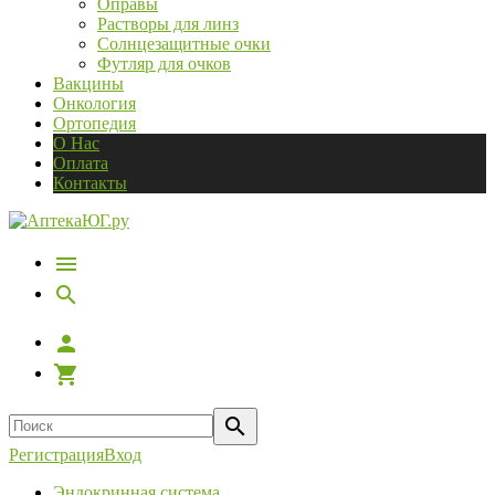
Оправы
Растворы для линз
Солнцезащитные очки
Футляр для очков
Вакцины
Онкология
Ортопедия
О Нас
Оплата
Контакты
Регистрация
Вход
Эндокринная система