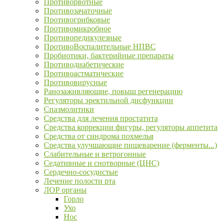
Противорвотные
Противозачаточные
Противогрибковые
Противомикробное
Противопедикулезные
ПротивоВоспалительные НПВС
Пробиотики, бактерийные препараты
Противодиабетические
Противоастматические
Противовирусные
Ранозаживляющие, повыш регенерацию
Регуляторы эректильной дисфункции
Спазмолитики
Средства для лечения простатита
Средства коррекции фигуры, регуляторы аппетита
Средства от синдрома похмелья
Средства улучшающие пищеварение (ферменты...)
Слабительные и ветрогонные
Седативные и снотворные (ЦНС)
Сердечно-сосудистые
Лечение полости рта
ЛОР органы
Горло
Ухо
Нос