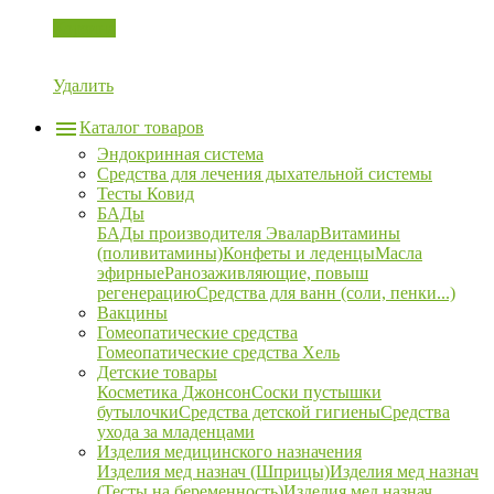
Корзина
Удалить
Каталог товаров
Эндокринная система
Средства для лечения дыхательной системы
Тесты Ковид
БАДы
БАДы производителя Эвалар
Витамины
(поливитамины)
Конфеты и леденцы
Масла
эфирные
Ранозаживляющие, повыш
регенерацию
Средства для ванн (соли, пенки...)
Вакцины
Гомеопатические средства
Гомеопатические средства Хель
Детские товары
Косметика Джонсон
Соски пустышки
бутылочки
Средства детской гигиены
Средства
ухода за младенцами
Изделия медицинского назначения
Изделия мед назнач (Шприцы)
Изделия мед назнач
(Тесты на беременность)
Изделия мед назнач