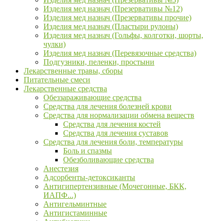
Изделия мед назнач (Презервативы №12)
Изделия мед назнач (Презервативы прочие)
Изделия мед назнач (Пластыри рулоны)
Изделия мед назнач (Гольфы, колготки, шорты,
чулки)
Изделия мед назнач (Перевязочные средства)
Подгузники, пеленки, простыни
Лекарственные травы, сборы
Питательные смеси
Лекарственные средства
Обеззараживающие средства
Средства для лечения болезней крови
Средства для нормализации обмена веществ
Средства для лечения костей
Средства для лечения суставов
Средства для лечения боли, температуры
Боль и спазмы
Обезболивающие средства
Анестезия
Адсорбенты-детоксиканты
Антигипертензивные (Мочегонные, БКК,
ИАПФ...)
Антигельминтные
Антигистаминные