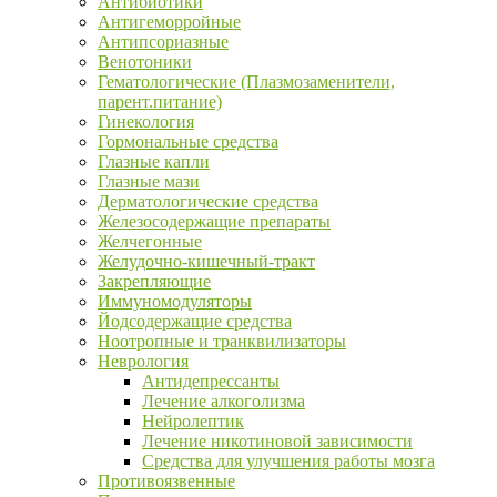
Антибиотики
Антигеморройные
Антипсориазные
Венотоники
Гематологические (Плазмозаменители,
парент.питание)
Гинекология
Гормональные средства
Глазные капли
Глазные мази
Дерматологические средства
Железосодержащие препараты
Желчегонные
Желудочно-кишечный-тракт
Закрепляющие
Иммуномодуляторы
Йодсодержащие средства
Ноотропные и транквилизаторы
Неврология
Антидепрессанты
Лечение алкоголизма
Нейролептик
Лечение никотиновой зависимости
Средства для улучшения работы мозга
Противоязвенные