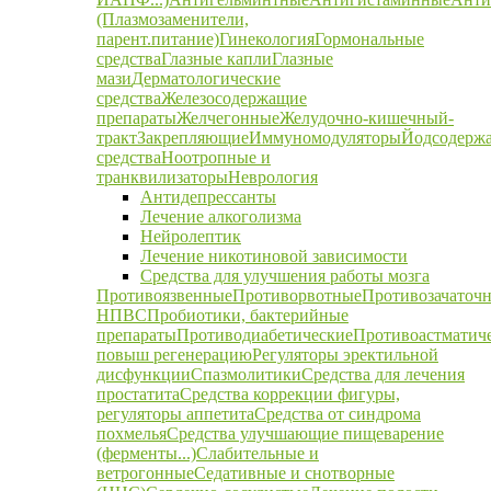
(Плазмозаменители,
парент.питание)
Гинекология
Гормональные
средства
Глазные капли
Глазные
мази
Дерматологические
средства
Железосодержащие
препараты
Желчегонные
Желудочно-кишечный-
тракт
Закрепляющие
Иммуномодуляторы
Йодсодерж
средства
Ноотропные и
транквилизаторы
Неврология
Антидепрессанты
Лечение алкоголизма
Нейролептик
Лечение никотиновой зависимости
Средства для улучшения работы мозга
Противоязвенные
Противорвотные
Противозачаточ
НПВС
Пробиотики, бактерийные
препараты
Противодиабетические
Противоастматич
повыш регенерацию
Регуляторы эректильной
дисфункции
Спазмолитики
Средства для лечения
простатита
Средства коррекции фигуры,
регуляторы аппетита
Средства от синдрома
похмелья
Средства улучшающие пищеварение
(ферменты...)
Слабительные и
ветрогонные
Седативные и снотворные