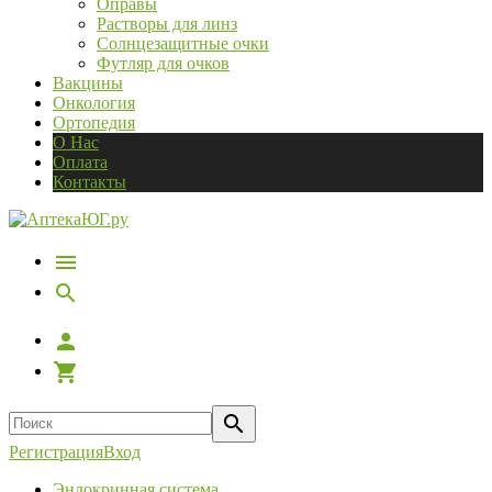
Оправы
Растворы для линз
Солнцезащитные очки
Футляр для очков
Вакцины
Онкология
Ортопедия
О Нас
Оплата
Контакты
Регистрация
Вход
Эндокринная система