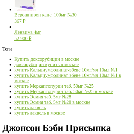
Верошпирон капс. 100мг №30
367
₽
Ленвима 4мг
52 900
₽
Теги
Купить доксорубицин в москве
доксорубицин купить в москве
купить Кальциумфолинат-эбеве 10мг/мл 10мл №1
купить Кальциумфолинат-эбеве 10мг/мл 10мл №1 в
москве
купить Меркаптопурин таб. 50мг №25
купить Меркаптопурин таб. 50мг №25 в москве
купить Эсмия таб. 5мг №28
купить Эсмия таб. 5мг №28 в москве
купить лаквель
купить лаквель в москве
Джонсон Бэби Присыпка