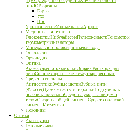
(ЦНС)
Сердечно-сосудистые
Лечение полости
рта
ЛОР органы
Горло
Ухо
Нос
Урологические
Ушные капли
Артрит
Медицинская техника
Глюкометры
Нибулайзеры
Пульсоксиметр
Тонометры
термометры
Ингаляторы
Минерально-столовая, питьевая вода
Онкология
Ортопедия
Оптика
Аксессуары
Готовые очки
Оправы
Растворы для
линз
Солнцезащитные очки
Футляр для очков
Средства гигиены
Антисептики
Зубные щетки
Зубные нити
(Флоссы)
Зубные пасты и порошки
Подгузники,
пеленки, простыни
Средства ухода за лицом и
телом
Средства общей гигиены
Средства женской
гигиены
Косметика
Ножницы
Оптика
Аксессуары
Готовые очки