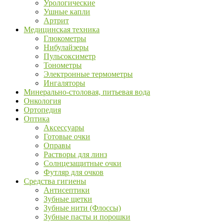
Урологические
Ушные капли
Артрит
Медицинская техника
Глюкометры
Нибулайзеры
Пульсоксиметр
Тонометры
Электронные термометры
Ингаляторы
Минерально-столовая, питьевая вода
Онкология
Ортопедия
Оптика
Аксессуары
Готовые очки
Оправы
Растворы для линз
Солнцезащитные очки
Футляр для очков
Средства гигиены
Антисептики
Зубные щетки
Зубные нити (Флоссы)
Зубные пасты и порошки