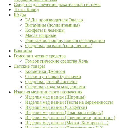
Средства для лечения дыхательной системы
Тесты Ковид
БАДы
БАДы производителя Эвалар
Витамины (поливитамины)
Конфеты и леденцы
Масла эфирные
Ранозаживляющие, повыш регенерацию
Средства для ванн (соли, пенки...)
Вакцины
Гомеопатические средства
Гомеопатические средства Хель
Детские товары
Косметика Джонсон
Соски пустышки бутылочки
Средства детской гигиены
Средства ухода за младенцами
Изделия медицинского назначения
Изделия мед назнач (Шприцы)
Изделия мед назнач (Тесты на беременность)
Изделия мед назнач (Салфетки)
Изделия мед назнач (Пластыри наборы)
Изделия мед назнач (Горчишники, пипетки...)
Изделия мед назнач (Маски, Компрессы...)
Изделия мед назнач (Презервативы №3)