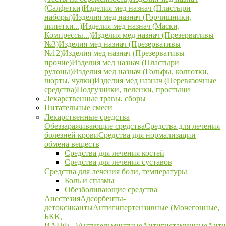
(Салфетки)
Изделия мед назнач (Пластыри
наборы)
Изделия мед назнач (Горчишники,
пипетки...)
Изделия мед назнач (Маски,
Компрессы...)
Изделия мед назнач (Презервативы
№3)
Изделия мед назнач (Презервативы
№12)
Изделия мед назнач (Презервативы
прочие)
Изделия мед назнач (Пластыри
рулоны)
Изделия мед назнач (Гольфы, колготки,
шорты, чулки)
Изделия мед назнач (Перевязочные
средства)
Подгузники, пеленки, простыни
Лекарственные травы, сборы
Питательные смеси
Лекарственные средства
Обеззараживающие средства
Средства для лечения
болезней крови
Средства для нормализации
обмена веществ
Средства для лечения костей
Средства для лечения суставов
Средства для лечения боли, температуры
Боль и спазмы
Обезболивающие средства
Анестезия
Адсорбенты-
детоксиканты
Антигипертензивные (Мочегонные,
БКК,
ИАПФ...)
Антигельминтные
Антигистаминные
Анти