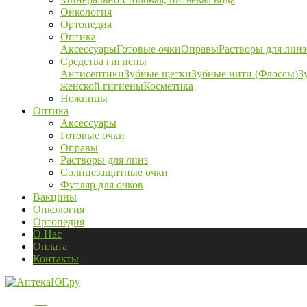
Онкология
Ортопедия
Оптика
Аксессуары
Готовые очки
Оправы
Растворы для линз
Средства гигиены
Антисептики
Зубные щетки
Зубные нити (Флоссы)
З
женской гигиены
Косметика
Ножницы
Оптика
Аксессуары
Готовые очки
Оправы
Растворы для линз
Солнцезащитные очки
Футляр для очков
Вакцины
Онкология
Ортопедия
О Нас
Оплата
Контакты