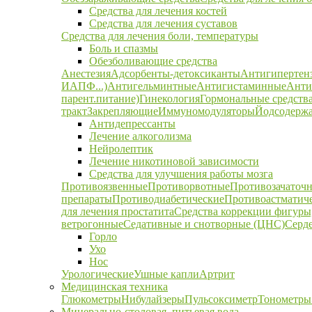
Средства для лечения костей
Средства для лечения суставов
Средства для лечения боли, температуры
Боль и спазмы
Обезболивающие средства
Анестезия
Адсорбенты-детоксиканты
Антигипертен
ИАПФ...)
Антигельминтные
Антигистаминные
Анти
парент.питание)
Гинекология
Гормональные средств
тракт
Закрепляющие
Иммуномодуляторы
Йодсодержа
Антидепрессанты
Лечение алкоголизма
Нейролептик
Лечение никотиновой зависимости
Средства для улучшения работы мозга
Противоязвенные
Противорвотные
Противозачаточ
препараты
Противодиабетические
Противоастматич
для лечения простатита
Средства коррекции фигуры,
ветрогонные
Седативные и снотворные (ЦНС)
Серд
Горло
Ухо
Нос
Урологические
Ушные капли
Артрит
Медицинская техника
Глюкометры
Нибулайзеры
Пульсоксиметр
Тонометры
Минерально-столовая, питьевая вода