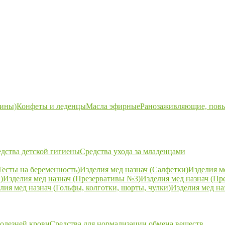
ины)
Конфеты и леденцы
Масла эфирные
Ранозаживляющие, пов
дства детской гигиены
Средства ухода за младенцами
Тесты на беременность)
Изделия мед назнач (Салфетки)
Изделия м
)
Изделия мед назнач (Презервативы №3)
Изделия мед назнач (Пр
лия мед назнач (Гольфы, колготки, шорты, чулки)
Изделия мед на
болезней крови
Средства для нормализации обмена веществ