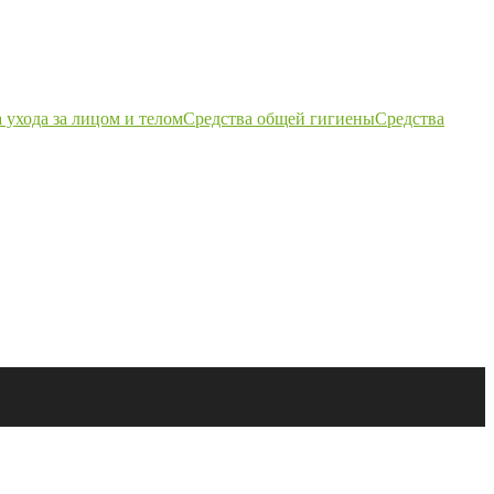
 ухода за лицом и телом
Средства общей гигиены
Средства