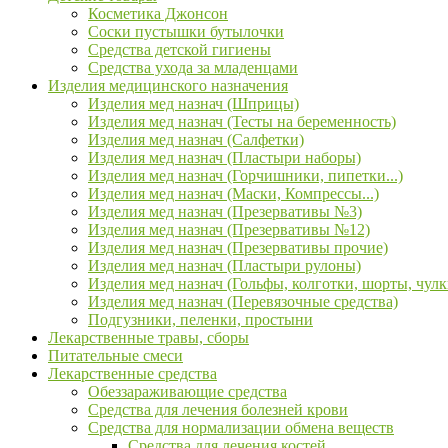
Косметика Джонсон
Соски пустышки бутылочки
Средства детской гигиены
Средства ухода за младенцами
Изделия медицинского назначения
Изделия мед назнач (Шприцы)
Изделия мед назнач (Тесты на беременность)
Изделия мед назнач (Салфетки)
Изделия мед назнач (Пластыри наборы)
Изделия мед назнач (Горчишники, пипетки...)
Изделия мед назнач (Маски, Компрессы...)
Изделия мед назнач (Презервативы №3)
Изделия мед назнач (Презервативы №12)
Изделия мед назнач (Презервативы прочие)
Изделия мед назнач (Пластыри рулоны)
Изделия мед назнач (Гольфы, колготки, шорты, чулк
Изделия мед назнач (Перевязочные средства)
Подгузники, пеленки, простыни
Лекарственные травы, сборы
Питательные смеси
Лекарственные средства
Обеззараживающие средства
Средства для лечения болезней крови
Средства для нормализации обмена веществ
Средства для лечения костей