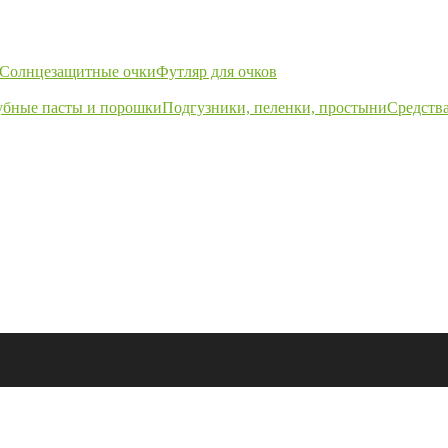
Солнцезащитные очки
Футляр для очков
убные пасты и порошки
Подгузники, пеленки, простыни
Средства