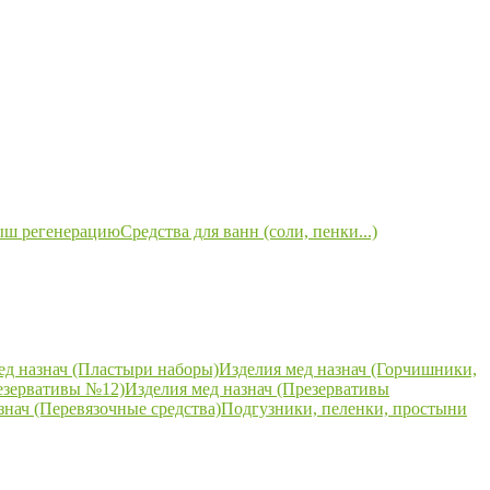
ыш регенерацию
Средства для ванн (соли, пенки...)
ед назнач (Пластыри наборы)
Изделия мед назнач (Горчишники,
езервативы №12)
Изделия мед назнач (Презервативы
знач (Перевязочные средства)
Подгузники, пеленки, простыни