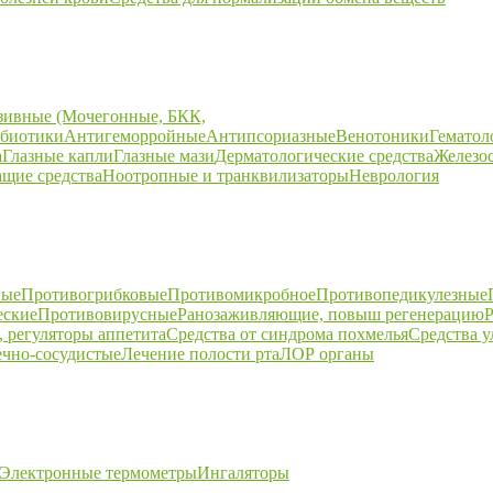
зивные (Мочегонные, БКК,
биотики
Антигеморройные
Антипсориазные
Венотоники
Гематол
а
Глазные капли
Глазные мази
Дерматологические средства
Железо
щие средства
Ноотропные и транквилизаторы
Неврология
ные
Противогрибковые
Противомикробное
Противопедикулезные
еские
Противовирусные
Ранозаживляющие, повыш регенерацию
Р
 регуляторы аппетита
Средства от синдрома похмелья
Средства 
ечно-сосудистые
Лечение полости рта
ЛОР органы
Электронные термометры
Ингаляторы