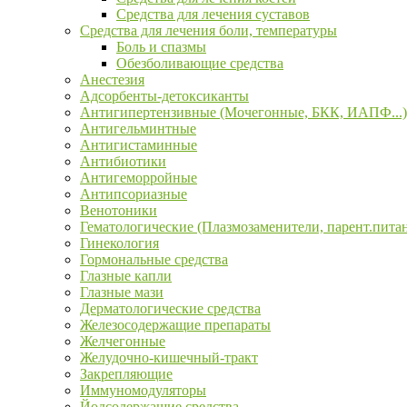
Средства для лечения суставов
Средства для лечения боли, температуры
Боль и спазмы
Обезболивающие средства
Анестезия
Адсорбенты-детоксиканты
Антигипертензивные (Мочегонные, БКК, ИАПФ...)
Антигельминтные
Антигистаминные
Антибиотики
Антигеморройные
Антипсориазные
Венотоники
Гематологические (Плазмозаменители, парент.пита
Гинекология
Гормональные средства
Глазные капли
Глазные мази
Дерматологические средства
Железосодержащие препараты
Желчегонные
Желудочно-кишечный-тракт
Закрепляющие
Иммуномодуляторы
Йодсодержащие средства