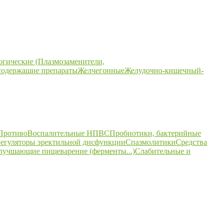
огические (Плазмозаменители,
содержащие препараты
Желчегонные
Желудочно-кишечный-
ПротивоВоспалительные НПВС
Пробиотики, бактерийные
егуляторы эректильной дисфункции
Спазмолитики
Средства
улучшающие пищеварение (ферменты...)
Слабительные и