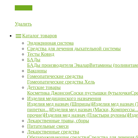
Корзина
Удалить
Каталог товаров
Эндокринная система
Средства для лечения дыхательной системы
Тесты Ковид
БАДы
БАДы производителя Эвалар
Витамины (поливитам
Вакцины
Гомеопатические средства
Гомеопатические средства Хель
Детские товары
Косметика Джонсон
Соски пустышки бутылочки
Сре
Изделия медицинского назначения
Изделия мед назнач (Шприцы)
Изделия мед назнач (
пипетки...)
Изделия мед назнач (Маски, Компрессы...
прочие)
Изделия мед назнач (Пластыри рулоны)
Изде
Лекарственные травы, сборы
Питательные смеси
Лекарственные средства
Обеззараживающие средства
Средства для лечения 