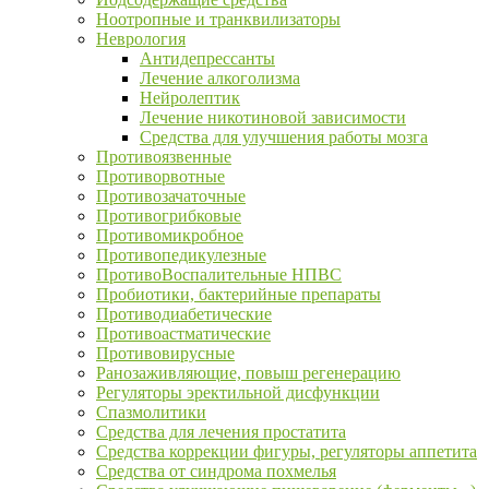
Ноотропные и транквилизаторы
Неврология
Антидепрессанты
Лечение алкоголизма
Нейролептик
Лечение никотиновой зависимости
Средства для улучшения работы мозга
Противоязвенные
Противорвотные
Противозачаточные
Противогрибковые
Противомикробное
Противопедикулезные
ПротивоВоспалительные НПВС
Пробиотики, бактерийные препараты
Противодиабетические
Противоастматические
Противовирусные
Ранозаживляющие, повыш регенерацию
Регуляторы эректильной дисфункции
Спазмолитики
Средства для лечения простатита
Средства коррекции фигуры, регуляторы аппетита
Средства от синдрома похмелья