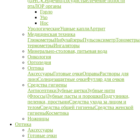
(ЦНС)
Сердечно-сосудистые
Лечение полости
рта
ЛОР органы
Горло
Ухо
Нос
Урологические
Ушные капли
Артрит
Медицинская техника
Глюкометры
Нибулайзеры
Пульсоксиметр
Тонометры
термометры
Ингаляторы
Минерально-столовая, питьевая вода
Онкология
Ортопедия
Оптика
Аксессуары
Готовые очки
Оправы
Растворы для
линз
Солнцезащитные очки
Футляр для очков
Средства гигиены
Антисептики
Зубные щетки
Зубные нити
(Флоссы)
Зубные пасты и порошки
Подгузники,
пеленки, простыни
Средства ухода за лицом и
телом
Средства общей гигиены
Средства женской
гигиены
Косметика
Ножницы
Оптика
Аксессуары
Готовые очки