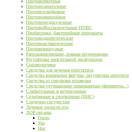
Противорвотные
Противозачаточные
Противогрибковые
Противомикробное
Противопедикулезные
ПротивоВоспалительные НПВС
Пробиотики, бактерийные препараты
Противодиабетические
Противоастматические
Противовирусные
Ранозаживляющие, повыш регенерацию
Регуляторы эректильной дисфункции
Спазмолитики
Средства для лечения простатита
Средства коррекции фигуры, регуляторы аппетита
Средства от синдрома похмелья
Средства улучшающие пищеварение (ферменты...)
Слабительные и ветрогонные
Седативные и снотворные (ЦНС)
Сердечно-сосудистые
Лечение полости рта
ЛОР органы
Горло
Ухо
Нос