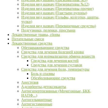
Изделия мед назнач (Презервативы №12)
Изделия мед назнач (Презервативы прочие)
Изделия мед назнач (Пластыри рулоны)
Изделия мед назнач (Гольфы, колготки, шорты,
чулки)
Изделия мед назнач (Перевязочные средства)
Подгузники, пеленки, простыни
Лекарственные травы, сборы
Питательные смеси
Лекарственные средства
Обеззараживающие средства
Средства для лечения болезней крови
Средства для нормализации обмена веществ
Средства для лечения костей
Средства для лечения суставов
Средства для лечения боли, температуры
Боль и спазмы
Обезболивающие средства
Анестезия
Адсорбенты-детоксиканты
Антигипертензивные (Мочегонные, БКК,
ИАПФ...)
Антигельминтные
Антигистаминные