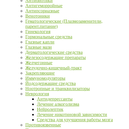
Антибиотики
Антигеморройные
Антипсориазные
Венотоники
Гематологические (Плазмозаменители,
парент.питание)
Гинекология
Гормональные средства
Глазные капли
Глазные мази
Дерматологические средства
Железосодержащие препараты
Желчегонные
Желудочно-кишечный-тракт
Закрепляющие
Иммуномодуляторы
Йодсодержащие средства
Ноотропные и транквилизаторы
Неврология
Антидепрессанты
Лечение алкоголизма
Нейролептик
Лечение никотиновой зависимости
Средства для улучшения работы мозга
Противоязвенные