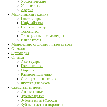
Урологические
Ушные капли
Артрит
Медицинская техника
Глюкометры
Нибулайзеры
Пульсоксиметр
Тонометры
Электронные термометры
Ингаляторы
Минерально-столовая, питьевая вода
Онкология
Ортопедия
Оптика
Аксессуары
Готовые очки
Оправы
Растворы для линз
Солнцезащитные очки
Футляр для очков
Средства гигиены
Антисептики
Зубные щетки
Зубные нити (Флоссы)
Зубные пасты и порошки