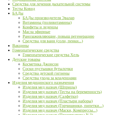
Средства для лечения дыхательной системы
Тесты Ковид
БАДы
БАДы производителя Эвалар
Витамины (поливитамины)
Конфеты и леденцы
Масла эфирные
Ранозаживляющие, повыш регенерацию
Средства для ванн (соли, пенки...)
Вакцины
Гомеопатические средства
Гомеопатические средства Хель
Детские товары
Косметика Джонсон
Соски пустышки бутылочки
Средства детской гигиены
Средства ухода за младенцами
Изделия медицинского назначения
Изделия мед назнач (Шприцы)
Изделия мед назнач (Тесты на беременность)
Изделия мед назнач (Салфетки)
Изделия мед назнач (Пластыри наборы)
Изделия мед назнач (Горчишники, пипетки...)
Изделия мед назнач (Маски, Компрессы...)
Изделия мед назнач (Презервативы №3)