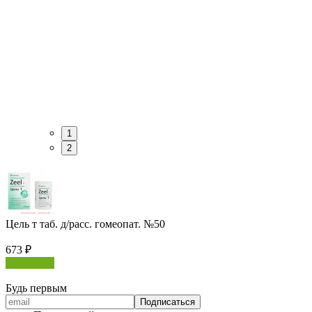
1
2
Цель т таб. д/расс. гомеопат. №50
673
₽
В корзину
Будь первым