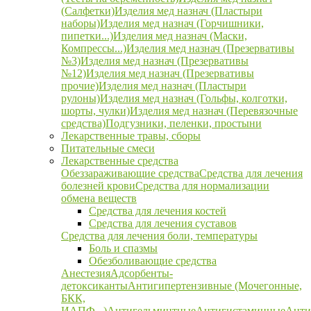
(Салфетки)
Изделия мед назнач (Пластыри
наборы)
Изделия мед назнач (Горчишники,
пипетки...)
Изделия мед назнач (Маски,
Компрессы...)
Изделия мед назнач (Презервативы
№3)
Изделия мед назнач (Презервативы
№12)
Изделия мед назнач (Презервативы
прочие)
Изделия мед назнач (Пластыри
рулоны)
Изделия мед назнач (Гольфы, колготки,
шорты, чулки)
Изделия мед назнач (Перевязочные
средства)
Подгузники, пеленки, простыни
Лекарственные травы, сборы
Питательные смеси
Лекарственные средства
Обеззараживающие средства
Средства для лечения
болезней крови
Средства для нормализации
обмена веществ
Средства для лечения костей
Средства для лечения суставов
Средства для лечения боли, температуры
Боль и спазмы
Обезболивающие средства
Анестезия
Адсорбенты-
детоксиканты
Антигипертензивные (Мочегонные,
БКК,
ИАПФ...)
Антигельминтные
Антигистаминные
Анти