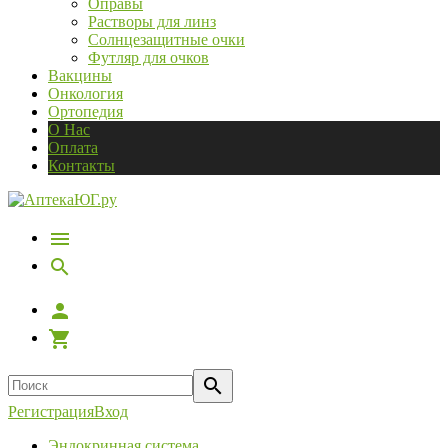
Оправы
Растворы для линз
Солнцезащитные очки
Футляр для очков
Вакцины
Онкология
Ортопедия
О Нас
Оплата
Контакты
Регистрация
Вход
Эндокринная система