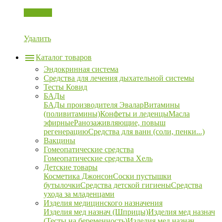
Корзина
Удалить
Каталог товаров
Эндокринная система
Средства для лечения дыхательной системы
Тесты Ковид
БАДы
БАДы производителя Эвалар
Витамины
(поливитамины)
Конфеты и леденцы
Масла
эфирные
Ранозаживляющие, повыш
регенерацию
Средства для ванн (соли, пенки...)
Вакцины
Гомеопатические средства
Гомеопатические средства Хель
Детские товары
Косметика Джонсон
Соски пустышки
бутылочки
Средства детской гигиены
Средства
ухода за младенцами
Изделия медицинского назначения
Изделия мед назнач (Шприцы)
Изделия мед назнач
(Тесты на беременность)
Изделия мед назнач