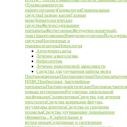
(Плазмозаменители,
парент.питание)
Гинекология
Гормональные
средства
Глазные капли
Глазные
мази
Дерматологические
средства
Железосодержащие
препараты
Желчегонные
Желудочно-кишечный-
тракт
Закрепляющие
Иммуномодуляторы
Йодсодерж
средства
Ноотропные и
транквилизаторы
Неврология
Антидепрессанты
Лечение алкоголизма
Нейролептик
Лечение никотиновой зависимости
Средства для улучшения работы мозга
Противоязвенные
Противорвотные
Противозачаточ
НПВС
Пробиотики, бактерийные
препараты
Противодиабетические
Противоастматич
повыш регенерацию
Регуляторы эректильной
дисфункции
Спазмолитики
Средства для лечения
простатита
Средства коррекции фигуры,
регуляторы аппетита
Средства от синдрома
похмелья
Средства улучшающие пищеварение
(ферменты...)
Слабительные и
ветрогонные
Седативные и снотворные