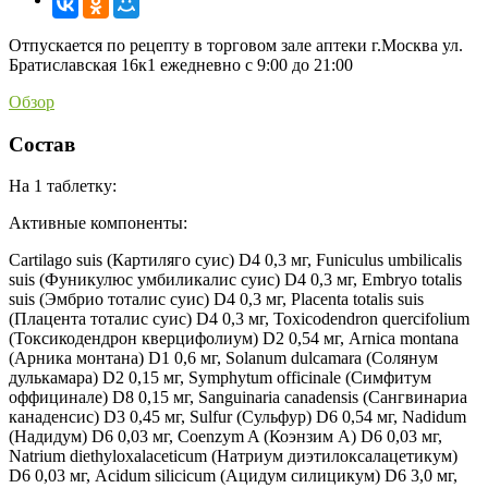
Отпускается по рецепту в торговом зале аптеки г.Москва ул.
Братиславская 16к1 ежедневно с 9:00 до 21:00
Обзор
Состав
На 1 таблетку:
Активные компоненты:
Cartilago suis (Картиляго суис) D4 0,3 мг, Funiculus umbilicalis
suis (Фуникулюс умбиликалис суис) D4 0,3 мг, Embryo totalis
suis (Эмбрио тоталис суис) D4 0,3 мг, Placenta totalis suis
(Плацента тоталис суис) D4 0,3 мг, Toxicodendron quercifolium
(Токсикодендрон кверцифолиум) D2 0,54 мг, Arnica montana
(Арника монтана) D1 0,6 мг, Solanum dulcamara (Солянум
дулькамара) D2 0,15 мг, Symphytum officinale (Симфитум
оффицинале) D8 0,15 мг, Sanguinaria canadensis (Сангвинариа
канаденсис) D3 0,45 мг, Sulfur (Сульфур) D6 0,54 мг, Nadidum
(Надидум) D6 0,03 мг, Coenzym A (Коэнзим A) D6 0,03 мг,
Natrium diethyloxalaceticum (Натриум диэтилоксалацетикум)
D6 0,03 мг, Acidum silicicum (Ацидум силицикум) D6 3,0 мг,