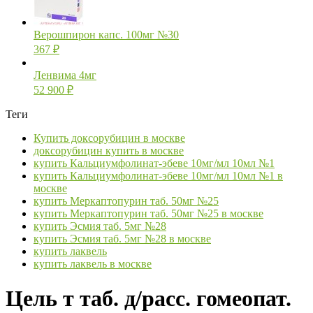
Верошпирон капс. 100мг №30
367
₽
Ленвима 4мг
52 900
₽
Теги
Купить доксорубицин в москве
доксорубицин купить в москве
купить Кальциумфолинат-эбеве 10мг/мл 10мл №1
купить Кальциумфолинат-эбеве 10мг/мл 10мл №1 в
москве
купить Меркаптопурин таб. 50мг №25
купить Меркаптопурин таб. 50мг №25 в москве
купить Эсмия таб. 5мг №28
купить Эсмия таб. 5мг №28 в москве
купить лаквель
купить лаквель в москве
Цель т таб. д/расс. гомеопат.