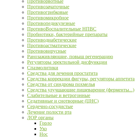
Противорвотные
Противозачаточные
Противогрибковые
Противомикробное
Противопедикулезные
ПротивоВоспалительные НПВС
Пробиотики, бактерийные препараты
Противодиабетические
Противоастматические
Противовирусные
Ранозаживляющие, повыш регенерацию
Регуляторы эректильной дисфункции
Спазмолитики
Средства для лечения простатита
Средства коррекции фигуры, регуляторы аппетита
Средства от синдрома похмелья
Средства улучшающие пищеварение (ферменты...)
Слабительные и ветрогонные
Седативные и снотворные (ЦНС)
Сердечно-сосудистые
Лечение полости рта
ЛОР органы
Горло
Ухо
Нос