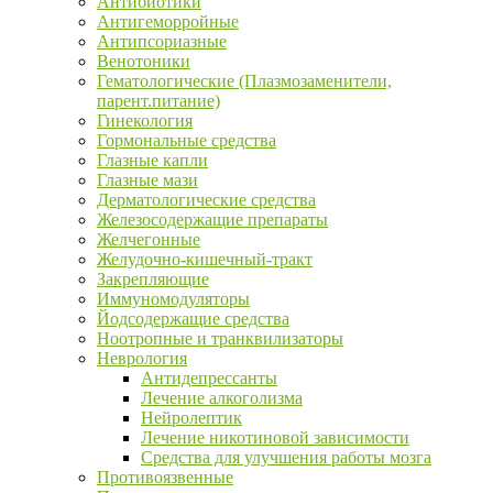
Антибиотики
Антигеморройные
Антипсориазные
Венотоники
Гематологические (Плазмозаменители,
парент.питание)
Гинекология
Гормональные средства
Глазные капли
Глазные мази
Дерматологические средства
Железосодержащие препараты
Желчегонные
Желудочно-кишечный-тракт
Закрепляющие
Иммуномодуляторы
Йодсодержащие средства
Ноотропные и транквилизаторы
Неврология
Антидепрессанты
Лечение алкоголизма
Нейролептик
Лечение никотиновой зависимости
Средства для улучшения работы мозга
Противоязвенные