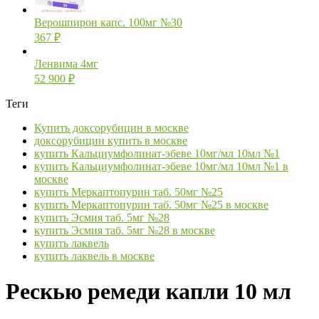
Верошпирон капс. 100мг №30
367
₽
Ленвима 4мг
52 900
₽
Теги
Купить доксорубицин в москве
доксорубицин купить в москве
купить Кальциумфолинат-эбеве 10мг/мл 10мл №1
купить Кальциумфолинат-эбеве 10мг/мл 10мл №1 в
москве
купить Меркаптопурин таб. 50мг №25
купить Меркаптопурин таб. 50мг №25 в москве
купить Эсмия таб. 5мг №28
купить Эсмия таб. 5мг №28 в москве
купить лаквель
купить лаквель в москве
Рескью ремеди капли 10 мл