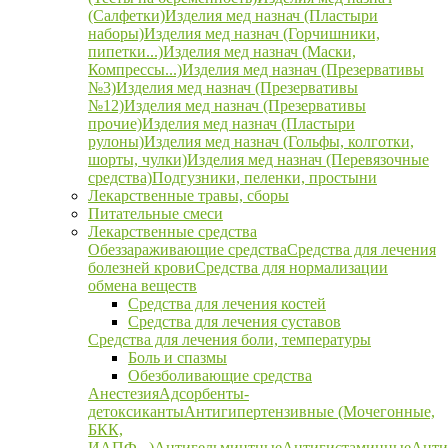
(Салфетки)
Изделия мед назнач (Пластыри
наборы)
Изделия мед назнач (Горчишники,
пипетки...)
Изделия мед назнач (Маски,
Компрессы...)
Изделия мед назнач (Презервативы
№3)
Изделия мед назнач (Презервативы
№12)
Изделия мед назнач (Презервативы
прочие)
Изделия мед назнач (Пластыри
рулоны)
Изделия мед назнач (Гольфы, колготки,
шорты, чулки)
Изделия мед назнач (Перевязочные
средства)
Подгузники, пеленки, простыни
Лекарственные травы, сборы
Питательные смеси
Лекарственные средства
Обеззараживающие средства
Средства для лечения
болезней крови
Средства для нормализации
обмена веществ
Средства для лечения костей
Средства для лечения суставов
Средства для лечения боли, температуры
Боль и спазмы
Обезболивающие средства
Анестезия
Адсорбенты-
детоксиканты
Антигипертензивные (Мочегонные,
БКК,
ИАПФ...)
Антигельминтные
Антигистаминные
Анти