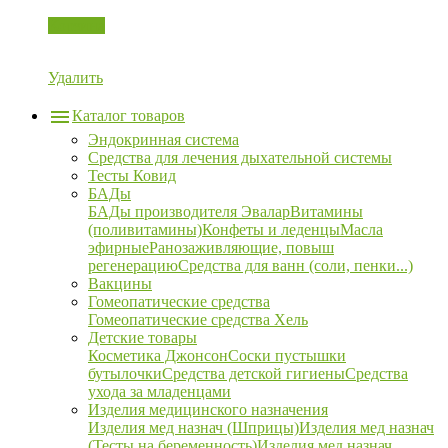
Корзина
Удалить
Каталог товаров
Эндокринная система
Средства для лечения дыхательной системы
Тесты Ковид
БАДы
БАДы производителя Эвалар
Витамины
(поливитамины)
Конфеты и леденцы
Масла
эфирные
Ранозаживляющие, повыш
регенерацию
Средства для ванн (соли, пенки...)
Вакцины
Гомеопатические средства
Гомеопатические средства Хель
Детские товары
Косметика Джонсон
Соски пустышки
бутылочки
Средства детской гигиены
Средства
ухода за младенцами
Изделия медицинского назначения
Изделия мед назнач (Шприцы)
Изделия мед назнач
(Тесты на беременность)
Изделия мед назнач