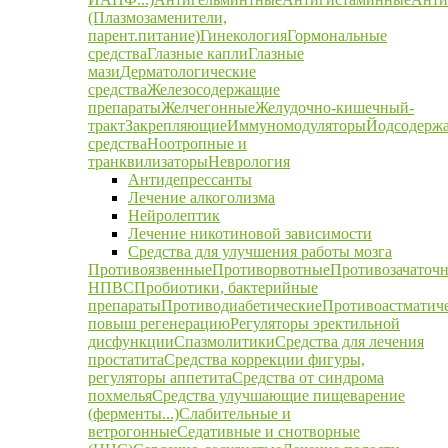
(Плазмозаменители,
парент.питание)
Гинекология
Гормональные
средства
Глазные капли
Глазные
мази
Дерматологические
средства
Железосодержащие
препараты
Желчегонные
Желудочно-кишечный-
тракт
Закрепляющие
Иммуномодуляторы
Йодсодерж
средства
Ноотропные и
транквилизаторы
Неврология
Антидепрессанты
Лечение алкоголизма
Нейролептик
Лечение никотиновой зависимости
Средства для улучшения работы мозга
Противоязвенные
Противорвотные
Противозачаточ
НПВС
Пробиотики, бактерийные
препараты
Противодиабетические
Противоастматич
повыш регенерацию
Регуляторы эректильной
дисфункции
Спазмолитики
Средства для лечения
простатита
Средства коррекции фигуры,
регуляторы аппетита
Средства от синдрома
похмелья
Средства улучшающие пищеварение
(ферменты...)
Слабительные и
ветрогонные
Седативные и снотворные