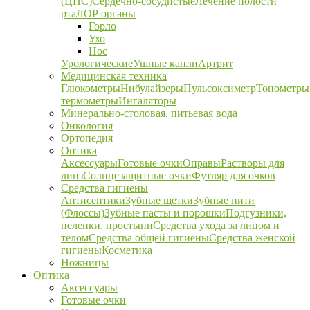
(ЦНС)
Сердечно-сосудистые
Лечение полости
рта
ЛОР органы
Горло
Ухо
Нос
Урологические
Ушные капли
Артрит
Медицинская техника
Глюкометры
Нибулайзеры
Пульсоксиметр
Тонометры
термометры
Ингаляторы
Минерально-столовая, питьевая вода
Онкология
Ортопедия
Оптика
Аксессуары
Готовые очки
Оправы
Растворы для
линз
Солнцезащитные очки
Футляр для очков
Средства гигиены
Антисептики
Зубные щетки
Зубные нити
(Флоссы)
Зубные пасты и порошки
Подгузники,
пеленки, простыни
Средства ухода за лицом и
телом
Средства общей гигиены
Средства женской
гигиены
Косметика
Ножницы
Оптика
Аксессуары
Готовые очки