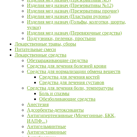
Изделия мед назнач (Презервативы №12)
Изделия мед назнач (Презервативы прочие)
Изделия мед назнач (Пластыри рулоны)
Изделия мед назнач (Гольфы, колготки, шорты,
чулки)
Изделия мед назнач (Перевязочные средства)
Подгузники, пеленки, простыни
Лекарственные травы, сборы
Питательные смеси
Лекарственные средства
Обеззараживающие средства
Средства для лечения болезней крови
Средства для нормализации обмена веществ
Средства для лечения костей
Средства для лечения суставов
Средства для лечения боли, температуры
Боль и спазмы
Обезболивающие средства
Анестезия
Адсорбенты-детоксиканты
Антигипертензивные (Мочегонные, БКК,
ИАПФ...)
Антигельминтные
Антигистаминные