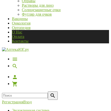
Оправы
Растворы для линз
Солнцезащитные очки
Футляр для очков
Вакцины
Онкология
Ортопедия
О Нас
Оплата
Контакты
Регистрация
Вход
Эндокринная система