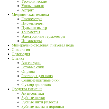
Урологические
Ушные капли
Артрит
Медицинская техника
Глюкометры
Нибулайзеры
Пульсоксиметр
Тонометры
Электронные термометры
Ингаляторы
Минерально-столовая, питьевая вода
Онкология
Ортопедия
Оптика
Аксессуары
Готовые очки
Оправы
Растворы для линз
Солнцезащитные очки
Футляр для очков
Средства гигиены
Антисептики
Зубные щетки
Зубные нити (Флоссы)
Зубные пасты и порошки