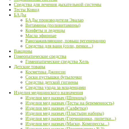
Средства для лечения дыхательной системы
Тесты Ковид
БАДы
БАДы производителя Эвалар
Витамины (поливитамины)
Конфеты и леденцы
Масла эфирные
Ранозаживляющие, повыш регенерацию
Средства для ванн (соли, пенки...)
Вакцины
Гомеопатические средства
Гомеопатические средства Хель
Детские товары
Косметика Джонсон
Соски пустышки бутылочки
Средства детской гигиены
Средства ухода за младенцами
Изделия медицинского назначения
Изделия мед назнач (Шприцы)
Изделия мед назнач (Тесты на беременность)
Изделия мед назнач (Салфетки)
Изделия мед назнач (Пластыри наборы)
Изделия мед назнач (Горчишники, пипетки...)
Изделия мед назнач (Маски, Компрессы...)
Изделия мед назнач (Презервативы №3)