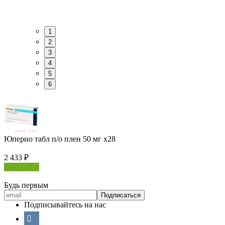
1
2
3
4
5
6
Юперио табл п/о плен 50 мг х28
2 433
₽
В корзину
Будь первым
Подписывайтесь на нас