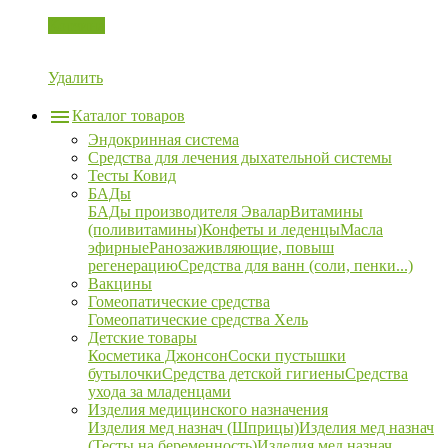
Корзина
Удалить
Каталог товаров
Эндокринная система
Средства для лечения дыхательной системы
Тесты Ковид
БАДы
БАДы производителя Эвалар
Витамины
(поливитамины)
Конфеты и леденцы
Масла
эфирные
Ранозаживляющие, повыш
регенерацию
Средства для ванн (соли, пенки...)
Вакцины
Гомеопатические средства
Гомеопатические средства Хель
Детские товары
Косметика Джонсон
Соски пустышки
бутылочки
Средства детской гигиены
Средства
ухода за младенцами
Изделия медицинского назначения
Изделия мед назнач (Шприцы)
Изделия мед назнач
(Тесты на беременность)
Изделия мед назнач