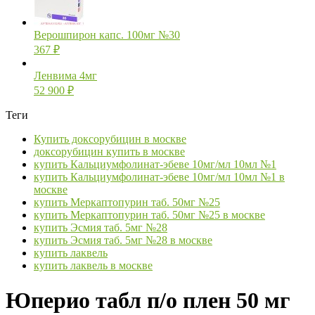
Верошпирон капс. 100мг №30
367
₽
Ленвима 4мг
52 900
₽
Теги
Купить доксорубицин в москве
доксорубицин купить в москве
купить Кальциумфолинат-эбеве 10мг/мл 10мл №1
купить Кальциумфолинат-эбеве 10мг/мл 10мл №1 в
москве
купить Меркаптопурин таб. 50мг №25
купить Меркаптопурин таб. 50мг №25 в москве
купить Эсмия таб. 5мг №28
купить Эсмия таб. 5мг №28 в москве
купить лаквель
купить лаквель в москве
Юперио табл п/о плен 50 мг