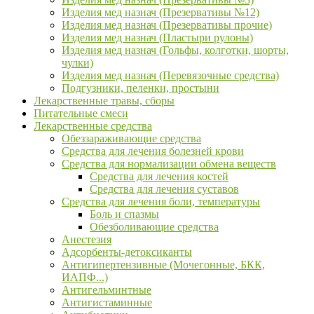
Изделия мед назнач (Презервативы №12)
Изделия мед назнач (Презервативы прочие)
Изделия мед назнач (Пластыри рулоны)
Изделия мед назнач (Гольфы, колготки, шорты,
чулки)
Изделия мед назнач (Перевязочные средства)
Подгузники, пеленки, простыни
Лекарственные травы, сборы
Питательные смеси
Лекарственные средства
Обеззараживающие средства
Средства для лечения болезней крови
Средства для нормализации обмена веществ
Средства для лечения костей
Средства для лечения суставов
Средства для лечения боли, температуры
Боль и спазмы
Обезболивающие средства
Анестезия
Адсорбенты-детоксиканты
Антигипертензивные (Мочегонные, БКК,
ИАПФ...)
Антигельминтные
Антигистаминные