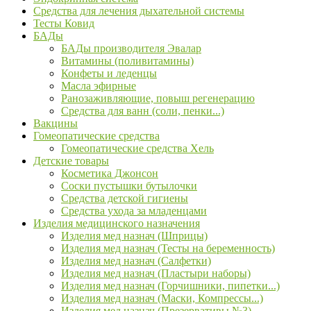
Средства для лечения дыхательной системы
Тесты Ковид
БАДы
БАДы производителя Эвалар
Витамины (поливитамины)
Конфеты и леденцы
Масла эфирные
Ранозаживляющие, повыш регенерацию
Средства для ванн (соли, пенки...)
Вакцины
Гомеопатические средства
Гомеопатические средства Хель
Детские товары
Косметика Джонсон
Соски пустышки бутылочки
Средства детской гигиены
Средства ухода за младенцами
Изделия медицинского назначения
Изделия мед назнач (Шприцы)
Изделия мед назнач (Тесты на беременность)
Изделия мед назнач (Салфетки)
Изделия мед назнач (Пластыри наборы)
Изделия мед назнач (Горчишники, пипетки...)
Изделия мед назнач (Маски, Компрессы...)
Изделия мед назнач (Презервативы №3)