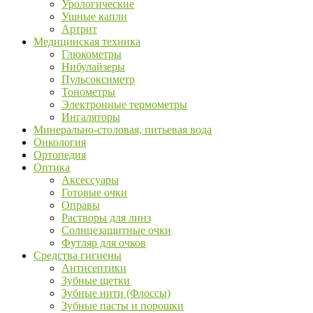
Урологические
Ушные капли
Артрит
Медицинская техника
Глюкометры
Нибулайзеры
Пульсоксиметр
Тонометры
Электронные термометры
Ингаляторы
Минерально-столовая, питьевая вода
Онкология
Ортопедия
Оптика
Аксессуары
Готовые очки
Оправы
Растворы для линз
Солнцезащитные очки
Футляр для очков
Средства гигиены
Антисептики
Зубные щетки
Зубные нити (Флоссы)
Зубные пасты и порошки