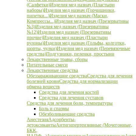
(Салфетки)
Изделия мед назнач (Пластыри
наборы)
Изделия мед назнач (Горчишники,
пипетки...)
Изделия мед назнач (Маски,
Компрессы...)
Изделия мед назнач (Презервативы
№3)
Изделия мед назнач (Презервативы
№12)
Изделия мед назнач (Презервативы
прочие)
Изделия мед назнач (Пластыри
рулоны)
Изделия мед назнач (Гольфы, колготки,
шорты, чулки)
Изделия мед назнач (Перевязочные
средства)
Подгузники, пеленки, простыни
Лекарственные травы, сборы
Питательные смеси
Лекарственные средства
Обеззараживающие средства
Средства для лечения
болезней крови
Средства для нормализации
обмена веществ
Средства для лечения костей
Средства для лечения суставов
Средства для лечения боли, температуры
Боль и спазмы
Обезболивающие средства
Анестезия
Адсорбенты-
детоксиканты
Антигипертензивные (Мочегонные,
БКК,
ИАПФ...)
Антигельминтные
Антигистаминные
Анти