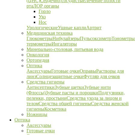
(ЦНС)
Сердечно-сосудистые
Лечение полости
рта
ЛОР органы
Горло
Ухо
Нос
Урологические
Ушные капли
Артрит
Медицинская техника
Глюкометры
Нибулайзеры
Пульсоксиметр
Тонометры
термометры
Ингаляторы
Минерально-столовая, питьевая вода
Онкология
Ортопедия
Оптика
Аксессуары
Готовые очки
Оправы
Растворы для
линз
Солнцезащитные очки
Футляр для очков
Средства гигиены
Антисептики
Зубные щетки
Зубные нити
(Флоссы)
Зубные пасты и порошки
Подгузники,
пеленки, простыни
Средства ухода за лицом и
телом
Средства общей гигиены
Средства женской
гигиены
Косметика
Ножницы
Оптика
Аксессуары
Готовые очки