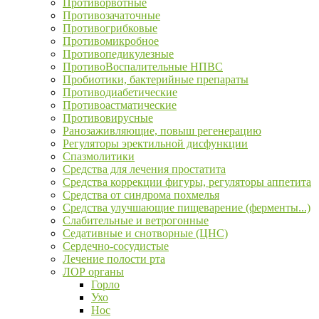
Противорвотные
Противозачаточные
Противогрибковые
Противомикробное
Противопедикулезные
ПротивоВоспалительные НПВС
Пробиотики, бактерийные препараты
Противодиабетические
Противоастматические
Противовирусные
Ранозаживляющие, повыш регенерацию
Регуляторы эректильной дисфункции
Спазмолитики
Средства для лечения простатита
Средства коррекции фигуры, регуляторы аппетита
Средства от синдрома похмелья
Средства улучшающие пищеварение (ферменты...)
Слабительные и ветрогонные
Седативные и снотворные (ЦНС)
Сердечно-сосудистые
Лечение полости рта
ЛОР органы
Горло
Ухо
Нос