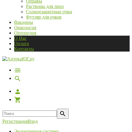
Оправы
Растворы для линз
Солнцезащитные очки
Футляр для очков
Вакцины
Онкология
Ортопедия
О Нас
Оплата
Контакты
Регистрация
Вход
Эндокринная система