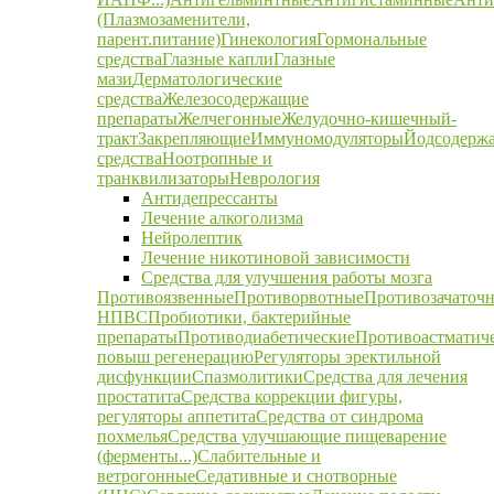
(Плазмозаменители,
парент.питание)
Гинекология
Гормональные
средства
Глазные капли
Глазные
мази
Дерматологические
средства
Железосодержащие
препараты
Желчегонные
Желудочно-кишечный-
тракт
Закрепляющие
Иммуномодуляторы
Йодсодерж
средства
Ноотропные и
транквилизаторы
Неврология
Антидепрессанты
Лечение алкоголизма
Нейролептик
Лечение никотиновой зависимости
Средства для улучшения работы мозга
Противоязвенные
Противорвотные
Противозачаточ
НПВС
Пробиотики, бактерийные
препараты
Противодиабетические
Противоастматич
повыш регенерацию
Регуляторы эректильной
дисфункции
Спазмолитики
Средства для лечения
простатита
Средства коррекции фигуры,
регуляторы аппетита
Средства от синдрома
похмелья
Средства улучшающие пищеварение
(ферменты...)
Слабительные и
ветрогонные
Седативные и снотворные