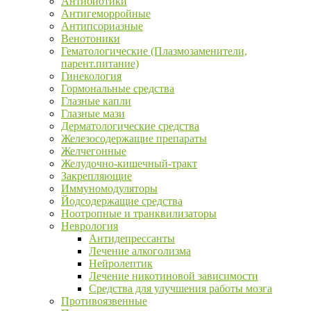
Антибиотики
Антигеморройные
Антипсориазные
Венотоники
Гематологические (Плазмозаменители,
парент.питание)
Гинекология
Гормональные средства
Глазные капли
Глазные мази
Дерматологические средства
Железосодержащие препараты
Желчегонные
Желудочно-кишечный-тракт
Закрепляющие
Иммуномодуляторы
Йодсодержащие средства
Ноотропные и транквилизаторы
Неврология
Антидепрессанты
Лечение алкоголизма
Нейролептик
Лечение никотиновой зависимости
Средства для улучшения работы мозга
Противоязвенные