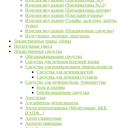
Изделия мед назнач (Презервативы №12)
Изделия мед назнач (Презервативы прочие)
Изделия мед назнач (Пластыри рулоны)
Изделия мед назнач (Гольфы, колготки, шорты,
чулки)
Изделия мед назнач (Перевязочные средства)
Подгузники, пеленки, простыни
Лекарственные травы, сборы
Питательные смеси
Лекарственные средства
Обеззараживающие средства
Средства для лечения болезней крови
Средства для нормализации обмена веществ
Средства для лечения костей
Средства для лечения суставов
Средства для лечения боли, температуры
Боль и спазмы
Обезболивающие средства
Анестезия
Адсорбенты-детоксиканты
Антигипертензивные (Мочегонные, БКК,
ИАПФ...)
Антигельминтные
Антигистаминные