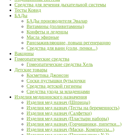
Средства для лечения дыхательной системы
Тесты Ковид
БАДы
БАДы производителя Эвалар
Витамины (поливитамины)
Конфеты и леденцы
Масла эфирные
Ранозаживляющие, повыш регенерацию
Средства для ванн (соли, пенки...)
Вакцины
Гомеопатические средства
Гомеопатические средства Хель
Детские товары
Косметика Джонсон
Соски пустышки бутылочки
Средства детской гигиены
Средства ухода за младенцами
Изделия медицинского назначения
Изделия мед назнач (Шприцы)
Изделия мед назнач (Тесты на беременность)
Изделия мед назнач (Салфетки)
Изделия мед назнач (Пластыри наборы)
Изделия мед назнач (Горчишники, пипетки...)
Изделия мед назнач (Маски, Компрессы...)
Изделия мед назнач (Презервативы №3)