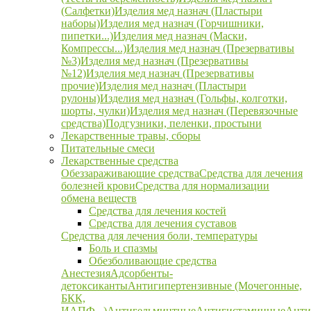
(Салфетки)
Изделия мед назнач (Пластыри
наборы)
Изделия мед назнач (Горчишники,
пипетки...)
Изделия мед назнач (Маски,
Компрессы...)
Изделия мед назнач (Презервативы
№3)
Изделия мед назнач (Презервативы
№12)
Изделия мед назнач (Презервативы
прочие)
Изделия мед назнач (Пластыри
рулоны)
Изделия мед назнач (Гольфы, колготки,
шорты, чулки)
Изделия мед назнач (Перевязочные
средства)
Подгузники, пеленки, простыни
Лекарственные травы, сборы
Питательные смеси
Лекарственные средства
Обеззараживающие средства
Средства для лечения
болезней крови
Средства для нормализации
обмена веществ
Средства для лечения костей
Средства для лечения суставов
Средства для лечения боли, температуры
Боль и спазмы
Обезболивающие средства
Анестезия
Адсорбенты-
детоксиканты
Антигипертензивные (Мочегонные,
БКК,
ИАПФ...)
Антигельминтные
Антигистаминные
Анти