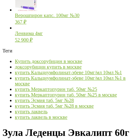
Верошпирон капс. 100мг №30
367
₽
Ленвима 4мг
52 900
₽
Теги
Купить доксорубицин в москве
доксорубицин купить в москве
купить Кальциумфолинат-эбеве 10мг/мл 10мл №1
купить Кальциумфолинат-эбеве 10мг/мл 10мл №1 в
москве
купить Меркаптопурин таб. 50мг №25
купить Меркаптопурин таб. 50мг №25 в москве
купить Эсмия таб. 5мг №28
купить Эсмия таб. 5мг №28 в москве
купить лаквель
купить лаквель в москве
Зула Леденцы Эвкалипт 60г