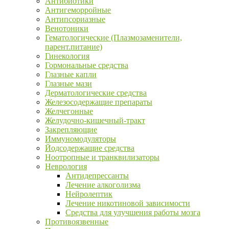
Антибиотики
Антигеморройные
Антипсориазные
Венотоники
Гематологические (Плазмозаменители,
парент.питание)
Гинекология
Гормональные средства
Глазные капли
Глазные мази
Дерматологические средства
Железосодержащие препараты
Желчегонные
Желудочно-кишечный-тракт
Закрепляющие
Иммуномодуляторы
Йодсодержащие средства
Ноотропные и транквилизаторы
Неврология
Антидепрессанты
Лечение алкоголизма
Нейролептик
Лечение никотиновой зависимости
Средства для улучшения работы мозга
Противоязвенные