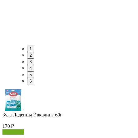
1
2
3
4
5
6
Зула Леденцы Эвкалипт 60г
170
₽
В корзину