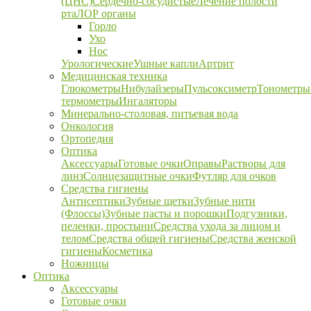
(ЦНС)
Сердечно-сосудистые
Лечение полости
рта
ЛОР органы
Горло
Ухо
Нос
Урологические
Ушные капли
Артрит
Медицинская техника
Глюкометры
Нибулайзеры
Пульсоксиметр
Тонометры
термометры
Ингаляторы
Минерально-столовая, питьевая вода
Онкология
Ортопедия
Оптика
Аксессуары
Готовые очки
Оправы
Растворы для
линз
Солнцезащитные очки
Футляр для очков
Средства гигиены
Антисептики
Зубные щетки
Зубные нити
(Флоссы)
Зубные пасты и порошки
Подгузники,
пеленки, простыни
Средства ухода за лицом и
телом
Средства общей гигиены
Средства женской
гигиены
Косметика
Ножницы
Оптика
Аксессуары
Готовые очки