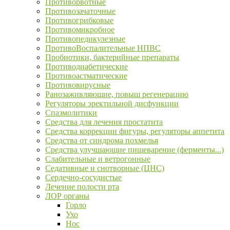
Противорвотные
Противозачаточные
Противогрибковые
Противомикробное
Противопедикулезные
ПротивоВоспалительные НПВС
Пробиотики, бактерийные препараты
Противодиабетические
Противоастматические
Противовирусные
Ранозаживляющие, повыш регенерацию
Регуляторы эректильной дисфункции
Спазмолитики
Средства для лечения простатита
Средства коррекции фигуры, регуляторы аппетита
Средства от синдрома похмелья
Средства улучшающие пищеварение (ферменты...)
Слабительные и ветрогонные
Седативные и снотворные (ЦНС)
Сердечно-сосудистые
Лечение полости рта
ЛОР органы
Горло
Ухо
Нос