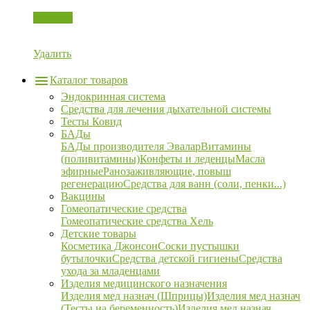
Корзина
Удалить
Каталог товаров
Эндокринная система
Средства для лечения дыхательной системы
Тесты Ковид
БАДы
БАДы производителя Эвалар
Витамины
(поливитамины)
Конфеты и леденцы
Масла
эфирные
Ранозаживляющие, повыш
регенерацию
Средства для ванн (соли, пенки...)
Вакцины
Гомеопатические средства
Гомеопатические средства Хель
Детские товары
Косметика Джонсон
Соски пустышки
бутылочки
Средства детской гигиены
Средства
ухода за младенцами
Изделия медицинского назначения
Изделия мед назнач (Шприцы)
Изделия мед назнач
(Тесты на беременность)
Изделия мед назнач