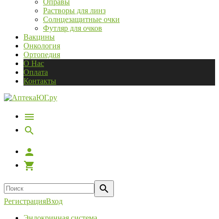
Оправы
Растворы для линз
Солнцезащитные очки
Футляр для очков
Вакцины
Онкология
Ортопедия
О Нас
Оплата
Контакты
Регистрация
Вход
Эндокринная система