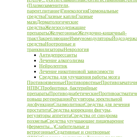
(Плазмозаменители,
парент.питание)
Гинекология
Гормональные
средства
Глазные капли
Глазные
мази
Дерматологические
средства
Железосодержащие
препараты
Желчегонные
Желудочно-кишечный-
тракт
Закрепляющие
Иммуномодуляторы
Йодсодерж
средства
Ноотропные и
транквилизаторы
Неврология
Антидепрессанты
Лечение алкоголизма
Нейролептик
Лечение никотиновой зависимости
Средства для улучшения работы мозга
Противоязвенные
Противорвотные
Противозачаточ
НПВС
Пробиотики, бактерийные
препараты
Противодиабетические
Противоастматич
повыш регенерацию
Регуляторы эректильной
дисфункции
Спазмолитики
Средства для лечения
простатита
Средства коррекции фигуры,
регуляторы аппетита
Средства от синдрома
похмелья
Средства улучшающие пищеварение
(ферменты...)
Слабительные и
ветрогонные
Седативные и снотворные