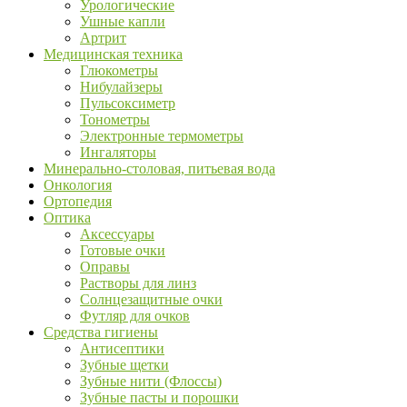
Урологические
Ушные капли
Артрит
Медицинская техника
Глюкометры
Нибулайзеры
Пульсоксиметр
Тонометры
Электронные термометры
Ингаляторы
Минерально-столовая, питьевая вода
Онкология
Ортопедия
Оптика
Аксессуары
Готовые очки
Оправы
Растворы для линз
Солнцезащитные очки
Футляр для очков
Средства гигиены
Антисептики
Зубные щетки
Зубные нити (Флоссы)
Зубные пасты и порошки