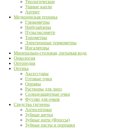
Урологические
Ушные капли
Артрит
Медицинская техника
Глюкометры
Нибулайзеры
Пульсоксиметр
Тонометры
Электронные термометры
Ингаляторы
Минерально-столовая, питьевая вода
Онкология
Ортопедия
Оптика
Аксессуары
Готовые очки
Оправы
Растворы для линз
Солнцезащитные очки
Футляр для очков
Средства гигиены
Антисептики
Зубные щетки
Зубные нити (Флоссы)
Зубные пасты и порошки