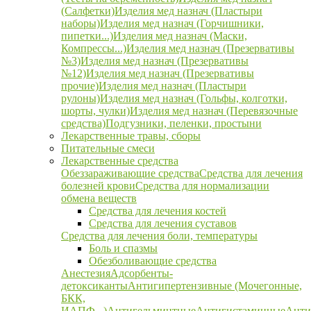
(Салфетки)
Изделия мед назнач (Пластыри
наборы)
Изделия мед назнач (Горчишники,
пипетки...)
Изделия мед назнач (Маски,
Компрессы...)
Изделия мед назнач (Презервативы
№3)
Изделия мед назнач (Презервативы
№12)
Изделия мед назнач (Презервативы
прочие)
Изделия мед назнач (Пластыри
рулоны)
Изделия мед назнач (Гольфы, колготки,
шорты, чулки)
Изделия мед назнач (Перевязочные
средства)
Подгузники, пеленки, простыни
Лекарственные травы, сборы
Питательные смеси
Лекарственные средства
Обеззараживающие средства
Средства для лечения
болезней крови
Средства для нормализации
обмена веществ
Средства для лечения костей
Средства для лечения суставов
Средства для лечения боли, температуры
Боль и спазмы
Обезболивающие средства
Анестезия
Адсорбенты-
детоксиканты
Антигипертензивные (Мочегонные,
БКК,
ИАПФ...)
Антигельминтные
Антигистаминные
Анти