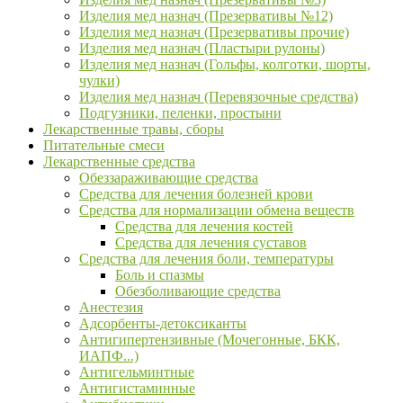
Изделия мед назнач (Презервативы №12)
Изделия мед назнач (Презервативы прочие)
Изделия мед назнач (Пластыри рулоны)
Изделия мед назнач (Гольфы, колготки, шорты,
чулки)
Изделия мед назнач (Перевязочные средства)
Подгузники, пеленки, простыни
Лекарственные травы, сборы
Питательные смеси
Лекарственные средства
Обеззараживающие средства
Средства для лечения болезней крови
Средства для нормализации обмена веществ
Средства для лечения костей
Средства для лечения суставов
Средства для лечения боли, температуры
Боль и спазмы
Обезболивающие средства
Анестезия
Адсорбенты-детоксиканты
Антигипертензивные (Мочегонные, БКК,
ИАПФ...)
Антигельминтные
Антигистаминные