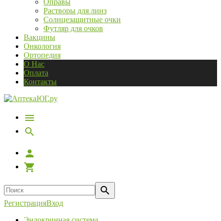
Оправы
Растворы для линз
Солнцезащитные очки
Футляр для очков
Вакцины
Онкология
Ортопедия
О Нас
Оплата
Контакты
Регистрация
Вход
Эндокринная система