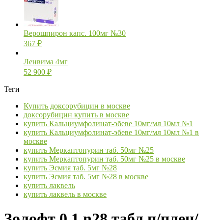
Верошпирон капс. 100мг №30
367
₽
Ленвима 4мг
52 900
₽
Теги
Купить доксорубицин в москве
доксорубицин купить в москве
купить Кальциумфолинат-эбеве 10мг/мл 10мл №1
купить Кальциумфолинат-эбеве 10мг/мл 10мл №1 в
москве
купить Меркаптопурин таб. 50мг №25
купить Меркаптопурин таб. 50мг №25 в москве
купить Эсмия таб. 5мг №28
купить Эсмия таб. 5мг №28 в москве
купить лаквель
купить лаквель в москве
Золофт 0,1 n28 табл п/плен/