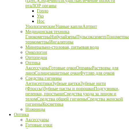
(ЦНС)
Сердечно-сосудистые
Лечение полости
рта
ЛОР органы
Горло
Ухо
Нос
Урологические
Ушные капли
Артрит
Медицинская техника
Глюкометры
Нибулайзеры
Пульсоксиметр
Тонометры
термометры
Ингаляторы
Минерально-столовая, питьевая вода
Онкология
Ортопедия
Оптика
Аксессуары
Готовые очки
Оправы
Растворы для
линз
Солнцезащитные очки
Футляр для очков
Средства гигиены
Антисептики
Зубные щетки
Зубные нити
(Флоссы)
Зубные пасты и порошки
Подгузники,
пеленки, простыни
Средства ухода за лицом и
телом
Средства общей гигиены
Средства женской
гигиены
Косметика
Ножницы
Оптика
Аксессуары
Готовые очки