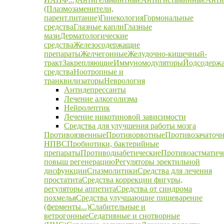
(Плазмозаменители,
парент.питание)
Гинекология
Гормональные
средства
Глазные капли
Глазные
мази
Дерматологические
средства
Железосодержащие
препараты
Желчегонные
Желудочно-кишечный-
тракт
Закрепляющие
Иммуномодуляторы
Йодсодерж
средства
Ноотропные и
транквилизаторы
Неврология
Антидепрессанты
Лечение алкоголизма
Нейролептик
Лечение никотиновой зависимости
Средства для улучшения работы мозга
Противоязвенные
Противорвотные
Противозачаточ
НПВС
Пробиотики, бактерийные
препараты
Противодиабетические
Противоастматич
повыш регенерацию
Регуляторы эректильной
дисфункции
Спазмолитики
Средства для лечения
простатита
Средства коррекции фигуры,
регуляторы аппетита
Средства от синдрома
похмелья
Средства улучшающие пищеварение
(ферменты...)
Слабительные и
ветрогонные
Седативные и снотворные