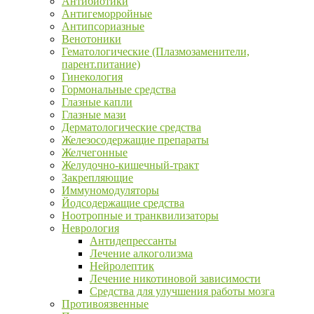
Антибиотики
Антигеморройные
Антипсориазные
Венотоники
Гематологические (Плазмозаменители,
парент.питание)
Гинекология
Гормональные средства
Глазные капли
Глазные мази
Дерматологические средства
Железосодержащие препараты
Желчегонные
Желудочно-кишечный-тракт
Закрепляющие
Иммуномодуляторы
Йодсодержащие средства
Ноотропные и транквилизаторы
Неврология
Антидепрессанты
Лечение алкоголизма
Нейролептик
Лечение никотиновой зависимости
Средства для улучшения работы мозга
Противоязвенные