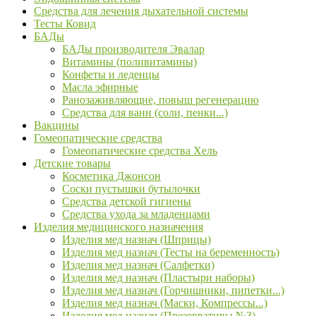
Средства для лечения дыхательной системы
Тесты Ковид
БАДы
БАДы производителя Эвалар
Витамины (поливитамины)
Конфеты и леденцы
Масла эфирные
Ранозаживляющие, повыш регенерацию
Средства для ванн (соли, пенки...)
Вакцины
Гомеопатические средства
Гомеопатические средства Хель
Детские товары
Косметика Джонсон
Соски пустышки бутылочки
Средства детской гигиены
Средства ухода за младенцами
Изделия медицинского назначения
Изделия мед назнач (Шприцы)
Изделия мед назнач (Тесты на беременность)
Изделия мед назнач (Салфетки)
Изделия мед назнач (Пластыри наборы)
Изделия мед назнач (Горчишники, пипетки...)
Изделия мед назнач (Маски, Компрессы...)
Изделия мед назнач (Презервативы №3)