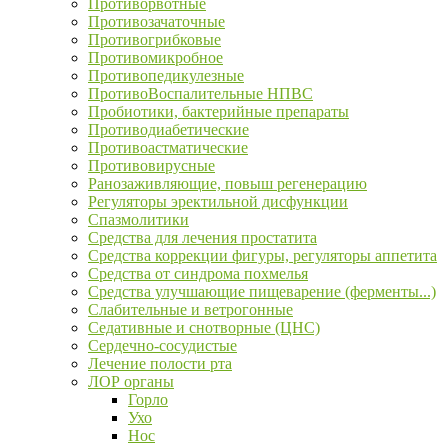
Противорвотные
Противозачаточные
Противогрибковые
Противомикробное
Противопедикулезные
ПротивоВоспалительные НПВС
Пробиотики, бактерийные препараты
Противодиабетические
Противоастматические
Противовирусные
Ранозаживляющие, повыш регенерацию
Регуляторы эректильной дисфункции
Спазмолитики
Средства для лечения простатита
Средства коррекции фигуры, регуляторы аппетита
Средства от синдрома похмелья
Средства улучшающие пищеварение (ферменты...)
Слабительные и ветрогонные
Седативные и снотворные (ЦНС)
Сердечно-сосудистые
Лечение полости рта
ЛОР органы
Горло
Ухо
Нос