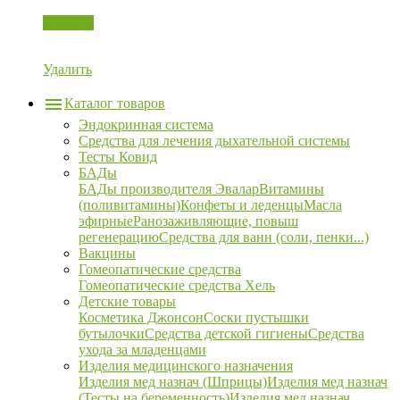
Корзина
Удалить
Каталог товаров
Эндокринная система
Средства для лечения дыхательной системы
Тесты Ковид
БАДы
БАДы производителя Эвалар
Витамины
(поливитамины)
Конфеты и леденцы
Масла
эфирные
Ранозаживляющие, повыш
регенерацию
Средства для ванн (соли, пенки...)
Вакцины
Гомеопатические средства
Гомеопатические средства Хель
Детские товары
Косметика Джонсон
Соски пустышки
бутылочки
Средства детской гигиены
Средства
ухода за младенцами
Изделия медицинского назначения
Изделия мед назнач (Шприцы)
Изделия мед назнач
(Тесты на беременность)
Изделия мед назнач