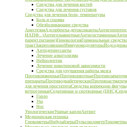
Средства для лечения костей
Средства для лечения суставов
Средства для лечения боли, температуры
Боль и спазмы
Обезболивающие средства
Анестезия
Адсорбенты-детоксиканты
Антигипертен
ИАПФ...)
Антигельминтные
Антигистаминные
Анти
парент.питание)
Гинекология
Гормональные средств
тракт
Закрепляющие
Иммуномодуляторы
Йодсодержа
Антидепрессанты
Лечение алкоголизма
Нейролептик
Лечение никотиновой зависимости
Средства для улучшения работы мозга
Противоязвенные
Противорвотные
Противозачаточ
препараты
Противодиабетические
Противоастматич
для лечения простатита
Средства коррекции фигуры,
ветрогонные
Седативные и снотворные (ЦНС)
Серд
Горло
Ухо
Нос
Урологические
Ушные капли
Артрит
Медицинская техника
Глюкометры
Нибулайзеры
Пульсоксиметр
Тонометры
Минерально-столовая, питьевая вода