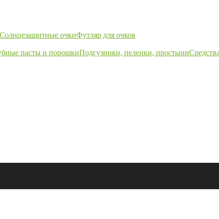
Солнцезащитные очки
Футляр для очков
убные пасты и порошки
Подгузники, пеленки, простыни
Средства