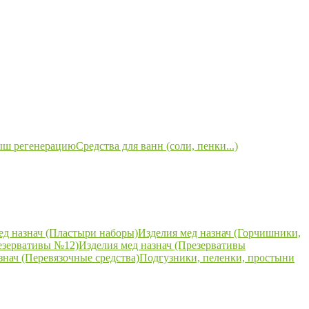
ыш регенерацию
Средства для ванн (соли, пенки...)
ед назнач (Пластыри наборы)
Изделия мед назнач (Горчишники,
езервативы №12)
Изделия мед назнач (Презервативы
знач (Перевязочные средства)
Подгузники, пеленки, простыни