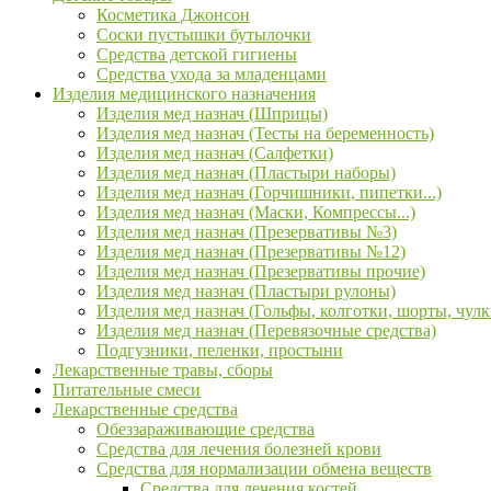
Косметика Джонсон
Соски пустышки бутылочки
Средства детской гигиены
Средства ухода за младенцами
Изделия медицинского назначения
Изделия мед назнач (Шприцы)
Изделия мед назнач (Тесты на беременность)
Изделия мед назнач (Салфетки)
Изделия мед назнач (Пластыри наборы)
Изделия мед назнач (Горчишники, пипетки...)
Изделия мед назнач (Маски, Компрессы...)
Изделия мед назнач (Презервативы №3)
Изделия мед назнач (Презервативы №12)
Изделия мед назнач (Презервативы прочие)
Изделия мед назнач (Пластыри рулоны)
Изделия мед назнач (Гольфы, колготки, шорты, чулк
Изделия мед назнач (Перевязочные средства)
Подгузники, пеленки, простыни
Лекарственные травы, сборы
Питательные смеси
Лекарственные средства
Обеззараживающие средства
Средства для лечения болезней крови
Средства для нормализации обмена веществ
Средства для лечения костей