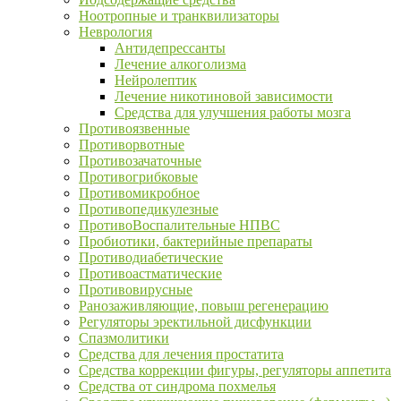
Ноотропные и транквилизаторы
Неврология
Антидепрессанты
Лечение алкоголизма
Нейролептик
Лечение никотиновой зависимости
Средства для улучшения работы мозга
Противоязвенные
Противорвотные
Противозачаточные
Противогрибковые
Противомикробное
Противопедикулезные
ПротивоВоспалительные НПВС
Пробиотики, бактерийные препараты
Противодиабетические
Противоастматические
Противовирусные
Ранозаживляющие, повыш регенерацию
Регуляторы эректильной дисфункции
Спазмолитики
Средства для лечения простатита
Средства коррекции фигуры, регуляторы аппетита
Средства от синдрома похмелья