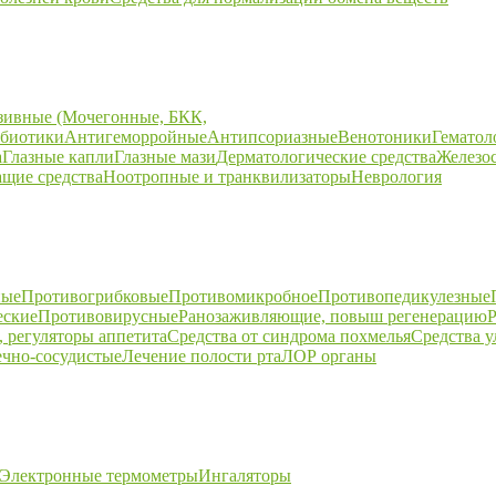
зивные (Мочегонные, БКК,
биотики
Антигеморройные
Антипсориазные
Венотоники
Гематол
а
Глазные капли
Глазные мази
Дерматологические средства
Железо
щие средства
Ноотропные и транквилизаторы
Неврология
ные
Противогрибковые
Противомикробное
Противопедикулезные
еские
Противовирусные
Ранозаживляющие, повыш регенерацию
Р
 регуляторы аппетита
Средства от синдрома похмелья
Средства 
ечно-сосудистые
Лечение полости рта
ЛОР органы
Электронные термометры
Ингаляторы