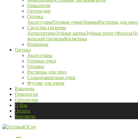
Онкология
Ортопедия
Оптика
Аксессуары
Готовые очки
Оправы
Растворы для линз
Средства гигиены
Антисептики
Зубные щетки
Зубные нити (Флоссы)
З
женской гигиены
Косметика
Ножницы
Оптика
Аксессуары
Готовые очки
Оправы
Растворы для линз
Солнцезащитные очки
Футляр для очков
Вакцины
Онкология
Ортопедия
О Нас
Оплата
Контакты