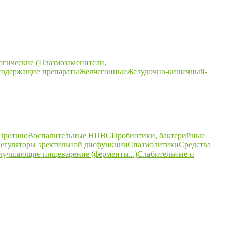
огические (Плазмозаменители,
содержащие препараты
Желчегонные
Желудочно-кишечный-
ПротивоВоспалительные НПВС
Пробиотики, бактерийные
егуляторы эректильной дисфункции
Спазмолитики
Средства
улучшающие пищеварение (ферменты...)
Слабительные и