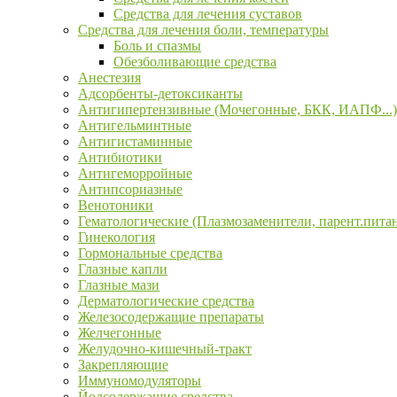
Средства для лечения суставов
Средства для лечения боли, температуры
Боль и спазмы
Обезболивающие средства
Анестезия
Адсорбенты-детоксиканты
Антигипертензивные (Мочегонные, БКК, ИАПФ...)
Антигельминтные
Антигистаминные
Антибиотики
Антигеморройные
Антипсориазные
Венотоники
Гематологические (Плазмозаменители, парент.пита
Гинекология
Гормональные средства
Глазные капли
Глазные мази
Дерматологические средства
Железосодержащие препараты
Желчегонные
Желудочно-кишечный-тракт
Закрепляющие
Иммуномодуляторы
Йодсодержащие средства