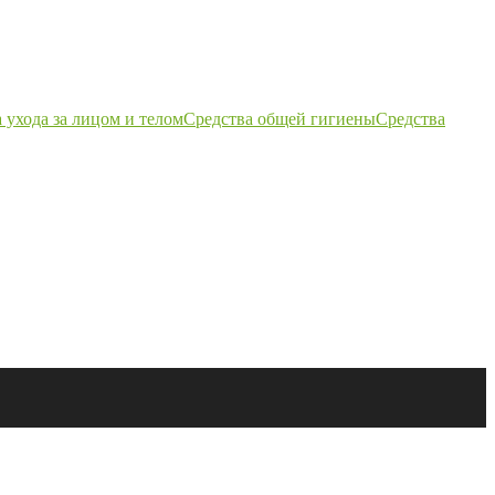
 ухода за лицом и телом
Средства общей гигиены
Средства