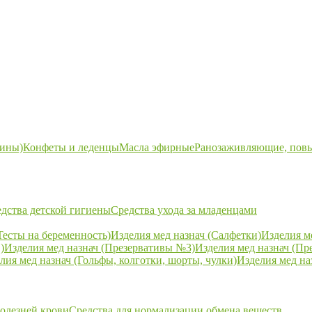
ины)
Конфеты и леденцы
Масла эфирные
Ранозаживляющие, пов
дства детской гигиены
Средства ухода за младенцами
Тесты на беременность)
Изделия мед назнач (Салфетки)
Изделия м
)
Изделия мед назнач (Презервативы №3)
Изделия мед назнач (Пр
лия мед назнач (Гольфы, колготки, шорты, чулки)
Изделия мед на
болезней крови
Средства для нормализации обмена веществ