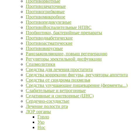
Противорвотные
Противозачаточные
Противогрибковые
Противомикробное
Противопедикулезные
ПротивоВоспалительные НПВС
Пробиотики, бактерийные препараты
Противодиабетические
Противоастматические
Противовирусные
Ранозаживляющие, повыш регенерацию
Регуляторы эректильной дисфункции
Спазмолитики
Средства для лечения простатита
Средства коррекции фигуры, регуляторы аппетита
Средства от синдрома похмелья
Средства улучшающие пищеварение (ферменты...)
Слабительные и ветрогонные
Седативные и снотворные (ЦНС)
Сердечно-сосудистые
Лечение полости рта
ЛОР органы
Горло
Ухо
Нос