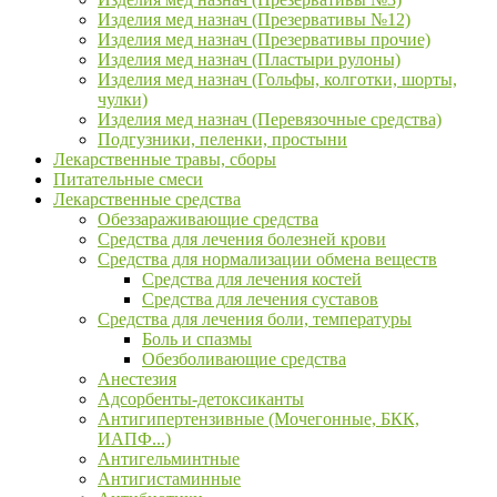
Изделия мед назнач (Презервативы №12)
Изделия мед назнач (Презервативы прочие)
Изделия мед назнач (Пластыри рулоны)
Изделия мед назнач (Гольфы, колготки, шорты,
чулки)
Изделия мед назнач (Перевязочные средства)
Подгузники, пеленки, простыни
Лекарственные травы, сборы
Питательные смеси
Лекарственные средства
Обеззараживающие средства
Средства для лечения болезней крови
Средства для нормализации обмена веществ
Средства для лечения костей
Средства для лечения суставов
Средства для лечения боли, температуры
Боль и спазмы
Обезболивающие средства
Анестезия
Адсорбенты-детоксиканты
Антигипертензивные (Мочегонные, БКК,
ИАПФ...)
Антигельминтные
Антигистаминные