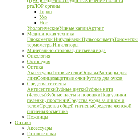
(ЦНС)
Сердечно-сосудистые
Лечение полости
рта
ЛОР органы
Горло
Ухо
Нос
Урологические
Ушные капли
Артрит
Медицинская техника
Глюкометры
Нибулайзеры
Пульсоксиметр
Тонометры
термометры
Ингаляторы
Минерально-столовая, питьевая вода
Онкология
Ортопедия
Оптика
Аксессуары
Готовые очки
Оправы
Растворы для
линз
Солнцезащитные очки
Футляр для очков
Средства гигиены
Антисептики
Зубные щетки
Зубные нити
(Флоссы)
Зубные пасты и порошки
Подгузники,
пеленки, простыни
Средства ухода за лицом и
телом
Средства общей гигиены
Средства женской
гигиены
Косметика
Ножницы
Оптика
Аксессуары
Готовые очки