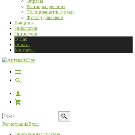
Оправы
Растворы для линз
Солнцезащитные очки
Футляр для очков
Вакцины
Онкология
Ортопедия
О Нас
Оплата
Контакты
Регистрация
Вход
Эндокринная система