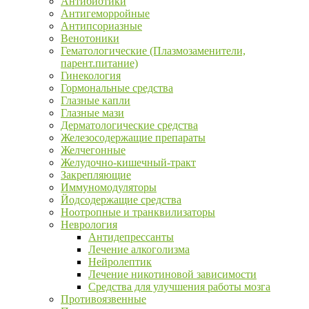
Антибиотики
Антигеморройные
Антипсориазные
Венотоники
Гематологические (Плазмозаменители,
парент.питание)
Гинекология
Гормональные средства
Глазные капли
Глазные мази
Дерматологические средства
Железосодержащие препараты
Желчегонные
Желудочно-кишечный-тракт
Закрепляющие
Иммуномодуляторы
Йодсодержащие средства
Ноотропные и транквилизаторы
Неврология
Антидепрессанты
Лечение алкоголизма
Нейролептик
Лечение никотиновой зависимости
Средства для улучшения работы мозга
Противоязвенные